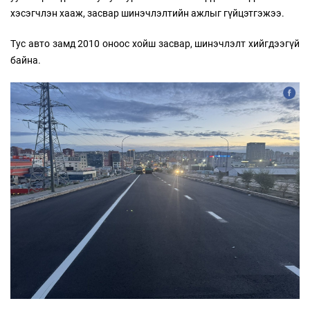
хэсэгчлэн хааж, засвар шинэчлэлтийн ажлыг гүйцэтгэжээ.
Тус авто замд 2010 оноос хойш засвар, шинэчлэлт хийгдээгүй
байна.