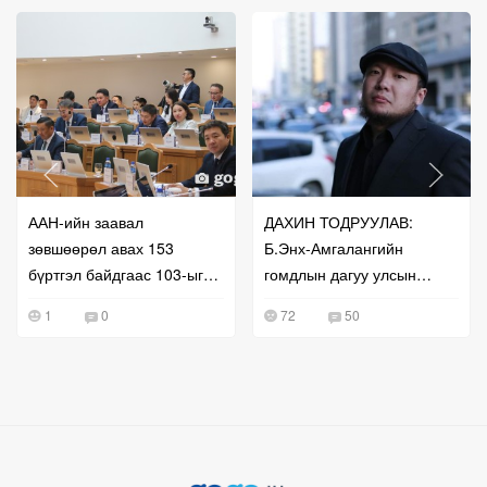
ААН-ийн заавал
ДАХИН ТОДРУУЛАВ:
зөвшөөрөл авах 153
Б.Энх-Амгалангийн
бүртгэл байдгаас 103-ыг
гомдлын дагуу улсын
нь чөлөөлжээ
бүртгэлийг нь сэргээж
1
0
72
50
өгчээ