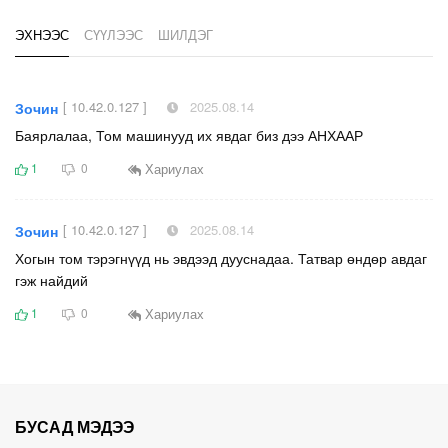
ЭХНЭЭС
СҮҮЛЭЭС
ШИЛДЭГ
[ 10.42.0.127 ]
2025.08.14
Зочин
Баярлалаа, Том машинууд их явдаг биз дээ АНХААР
Хариулах
1
0
[ 10.42.0.127 ]
2025.08.14
Зочин
Хогын том тэрэгнүүд нь эвдээд дууснадаа. Татвар өндөр авдаг
гэж найдий
Хариулах
1
0
БУСАД МЭДЭЭ