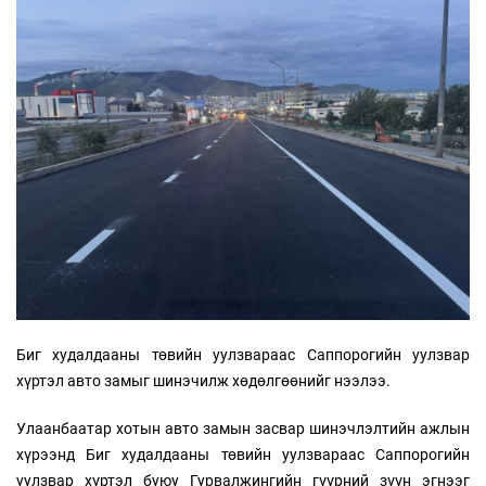
Биг худалдааны төвийн уулзвараас Саппорогийн уулзвар
хүртэл авто замыг шинэчилж хөдөлгөөнийг нээлээ.
Улаанбаатар хотын авто замын засвар шинэчлэлтийн ажлын
хүрээнд Биг худалдааны төвийн уулзвараас Саппорогийн
уулзвар хүртэл буюу Гурвалжингийн гүүрний зүүн эгнээг