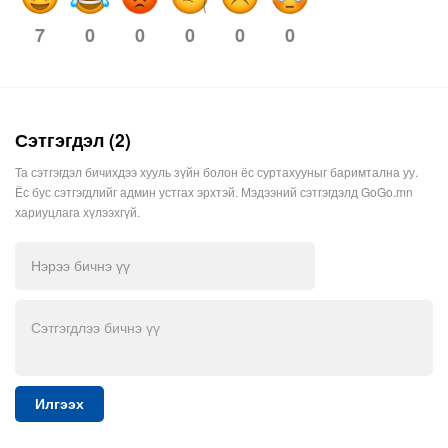
0
0
0
0
0
7
Сэтгэгдэл (2)
Та сэтгэгдэл бичихдээ хууль зүйн болон ёс суртахууныг баримтална уу.
Ёс бус сэтгэгдлийг админ устгах эрхтэй. Мэдээний сэтгэгдэлд GoGo.mn
хариуцлага хүлээхгүй.
Илгээх