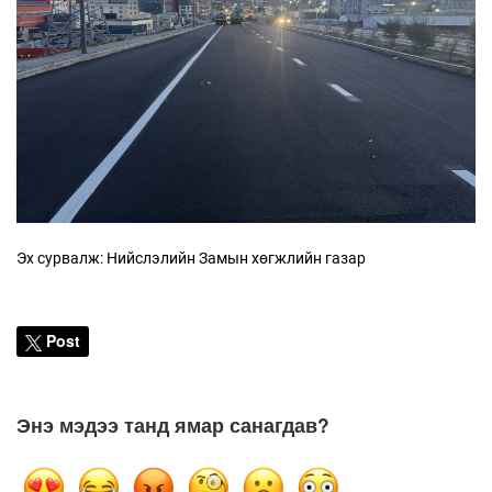
Эх сурвалж: Нийслэлийн Замын хөгжлийн газар
Post
Энэ мэдээ танд ямар санагдав?