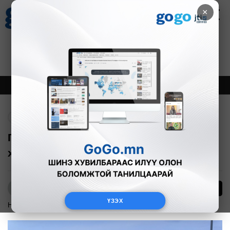
×
Цаг агаар
Зурхай
Валютын ханш
27
8.07
$
3594₮
Онцлох
Шинэ
Тренд
Буцах
Гурвалжингийн гүүрний авто замын
хөдөлгөөнийг нээлээ
108
Б.Нямдарь
ҮЗЭХ
Нийгэм
2025-08-14