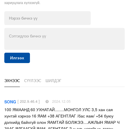
хариуцлага хүлээхгүй.
Илгээх
ЭХНЭЭС
СҮҮЛЭЭС
ШИЛДЭГ
[ 202.9.46.4 ]
2024.12.05
SONG
100 ЯМААНД 60 УХНАТАЙ........МОНГОЛ УЛС 3,5 хан сая
хүнтэй хэрнээ 16 ЯАМ +38 АГЕНТЛАГ /бас яам/ =54 буюу
дэлхийд байхгүй олон ЯАМТАЙ БОЛЖЭЭ....АЖЛЫН ЯМАР Ч
ЗААГ ЯЛГААГҮЙ ЯАМ, АГЕНТЛАГ 2-н аль нэгийг нь татан