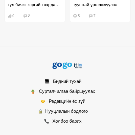
тул бичиг хэргийн зардал
тууштай үргэлжлүүлнэ
буурахгүй байна гэв
0
2
5
7
Бидний тухай
Сурталчилгаа байршуулах
Редакцийн ёс зүй
Нууцлалын бодлого
Холбоо барих