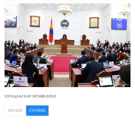
ХУГАЦААГААР ЭРЭМБЭЛЭХ
ЭХНЭЭС
СҮҮЛЭЭС