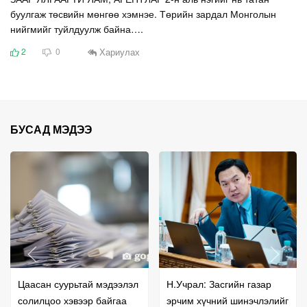
буулгаж төсвийн мөнгөө хэмнэе. Төрийн зардал Монголын
нийгмийг туйлдуулж байна….
Хариулах
2
0
БУСАД МЭДЭЭ
Цаасан суурьтай мэдээлэл
Н.Учрал: Засгийн газар
солилцоо хэвээр байгаа
эрчим хүчний шинэчлэлийг