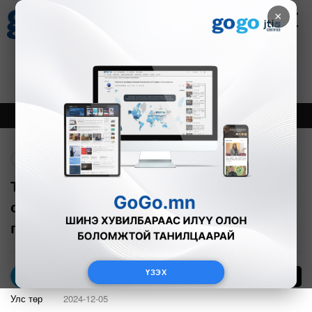
×
Цаг агаар
Зурхай
Валютын ханш
30
8.08
$
3594₮
Онцлох
Шинэ
Тренд
Буцах
Төсвийн тухай хуульд өөрчлөлт
оруулахыг ЯАРАЛТАЙ хэлэлцэхийг
гишүүд дэмжлээ
ҮЗЭХ
0
Б.Сондор
Улс төр
2024-12-05