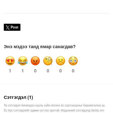
Post
Энэ мэдээ танд ямар санагдав?
1
0
0
0
0
1
Сэтгэгдэл (1)
Та сэтгэгдэл бичихдээ хууль зүйн болон ёс суртахууныг баримтална уу.
Ёс бус сэтгэгдлийг админ устгах эрхтэй. Мэдээний сэтгэгдэлд GoGo.mn