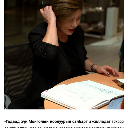
-Гадаад хүн Монголын ноолуурын салбарт ажилладаг гэхээр