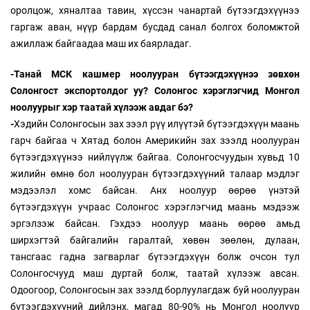
оролцож, хяналтаа тавин, хүссэн чанартай бүтээгдэхүүнээ
гаргаж аван, нүүр бардам бусдад санал болгох боломжтой
ажиллаж байгаадаа маш их баярладаг.
-Танай
МСК
кашмер
ноолууран бүтээгдэхүүнээ зөвхөн
Солонгост экспортолдог уу? Солонгос хэрэглэгчид Монгол
ноолуурыг хэр таатай хүлээж авдаг бэ?
-
Хэдийн Солонгосын зах зээл рүү илүүтэй бүтээгдэхүүн маань
гарч байгаа ч Хятад болон Америкийн зах зээлд ноолууран
бүтээгдэхүүнээ нийлүүлж байгаа. Солонгосчуудын хувьд 10
жилийн өмнө бол ноолууран бүтээгдэхүүний талаар мэдлэг
мэдээлэл хомс байсан. Анх ноолуур өөрөө үнэтэй
бүтээгдэхүүн учраас Солонгос хэрэглэгчид маань мэдээж
эргэлзэж байсан. Гэхдээ ноолуур маань өөрөө амьд
ширхэгтэй байгалийн гаралтай, хөвөн зөөлөн, дулаан,
тансгаас гадна загварлаг бүтээгдэхүүн болж очсон тул
Солонгосчууд маш дуртай болж, таатай хүлээж авсан.
Одоогоор, Солонгосын зах зээлд борлуулагдаж буй ноолууран
бүтээгдэхүүний дийлэнх, магад 80-90% нь Монгол ноолуур