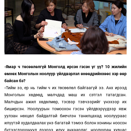
-Ямар ч төсөөлөлгүй Монголд ирсэн гэсэн үг үү? 10 жилийн
өмнөх Монголын ноолуур үйлдвэрлэл өнөөдрийнхөөс хэр өөр
байсан бэ?
-
Тийм ээ, ер нь тийм ч их төсөөлөл байгаагүй ээ. Анх ирээд
Монголын хөдөөд, малчдад маш их сэтгэл татагдсан.
Малчдын ажил хөдөлмөр, тэсвэр тэвчээрийг үнэхээр их
биширсэн. Ноолуурын томоохон гэсэн үйлдвэрүүдээр явж
уулзан нөхцөл байдалтай биечлэн танилцахад ноолуураас
илүүтэй худалдаалах үнэ багатай тэмээ болон хонины ноосон
бүтээгдэхүүнүүд дээрээ илүү анхаардаг, ноолууран хувцас