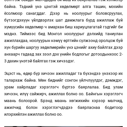
байна. Тэдний үнэ цэнтэй хөдөлмөрт алга ташин, мэхийн
ёсолмоор санагддаг. Дээр нь ноолуурыг боловсруулах,
бүтээгдэхүүн үйлдвэрлэх шат дамжлага бүрд ажиллаж буй
хүмүүсийн хөдөлмөр ч амархан биш хариуцлагатай гэдгийг би
мэднэ. Тиймээс бид Монгол ноолуурыг дэлхийд таниулан
ажиллахдаа, ноолуурын нэмүү өртгийн сүлжээнд оролцож буй
хүн бүрийн шаргуу хөдөлмөрийн үнэ цэнийг ахиу байлгах дээр
анхаарч гадаад зах зээл дэх үнийн бодлогыг дотоодынхоос 2-
3 дахин үнэтэй байлгах гэж хичээдэг.
Эцэст нь, өдөр бүр хичээн ажилладаг та бүхэндээ үнэхээр их
талархаж байна. Мөн биднийг сонгон үйлчлүүлдэг, дэмждэг,
урам хайрладаг хэрэглэгч бүртээ баярлалаа. Бид улам
хичээн, илүү сайжирч, ажиллах болно оо. Байнгын хэрэглэгч
маань болоорой. Брэнд маань хөгжихийн хэрээр малчид,
ажилчид болон хэрэглэгчдэдээ баярласнаа бодитоор
илэрхийлэн ажиллах болно оо.