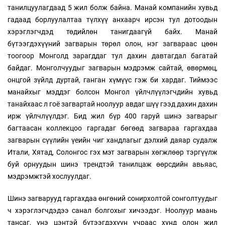
танилцуулагдаад 5 жил болж байна. Манай компанийн хувьд
гадаад борлуулалтаа түлхүү анхаарч ирсэн тул дотоодын
хэрэглэгчдэд төдийлөн танигдаагүй байх. Манай
бүтээгдэхүүний загварын төрөл олон, нэг загвараас цөөн
тоогоор Монголд зарагддаг тул дахин давтагдал багатай
байдаг. Монголчуудыг загварын мэдрэмж сайтай, өвөрмөц,
онцгой зүйлд дуртай, ганган хүмүүс гэж би хардаг. Тиймээс
манайхыг мэддэг болсон Монгол үйлчлүүлэгчдийн хувьд
танайхаас л гоё загвартай ноолуур авдаг шүү гээд дахин дахин
ирж үйлчлүүлдэг. Бид жил бүр 400 гаруй шинэ загварыг
багтаасан коллекцоо гаргадаг бөгөөд загвараа гаргахдаа
загварын сүүлийн үеийн чиг хандлагыг дэлхий даяар судалж
Итали, Хятад, Солонгос гэх мэт загварын хөгжлөөр тэргүүлж
буй орнуудын шинэ трендтэй танилцаж өөрсдийн авьяас,
мэдрэмжтэй хослуулдаг.
Шинэ загварууд гаргахдаа өнгөний сонирхолтой сонголтуудыг
ч хэрэглэгчдэдээ санал болгохыг хичээдэг. Ноолуур маань
тансаг, үнэ цэнтэй бүтээгдэхүүн учраас хүнд олон жил