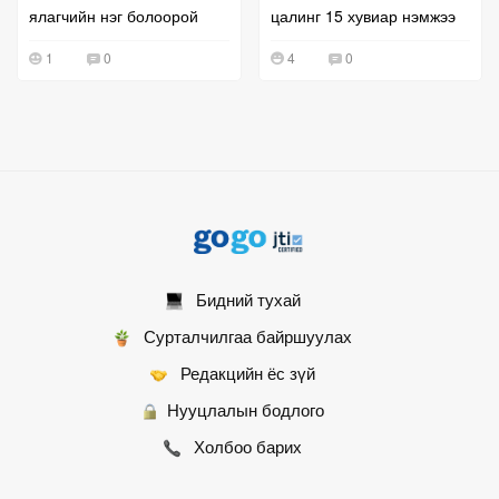
ялагчийн нэг болоорой
цалинг 15 хувиар нэмжээ
1
0
4
0
Бидний тухай
Сурталчилгаа байршуулах
Редакцийн ёс зүй
Нууцлалын бодлого
Холбоо барих