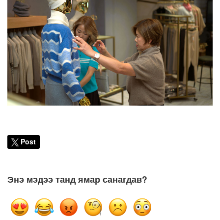
Post
Энэ мэдээ танд ямар санагдав?