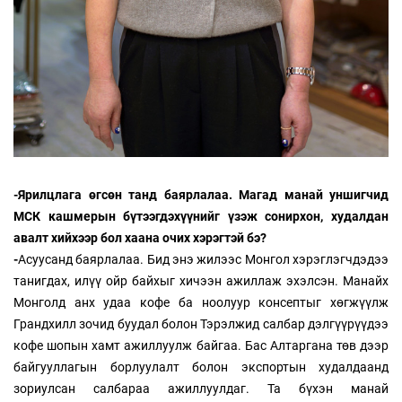
-Ярилцлага өгсөн танд баярлалаа. Магад манай уншигчид
МСК кашмерын бүтээгдэхүүнийг үзэж сонирхон, худалдан
авалт хийхээр бол хаана очих хэрэгтэй бэ?
-
Асуусанд баярлалаа. Бид энэ жилээс Монгол хэрэглэгчдэдээ
танигдах, илүү ойр байхыг хичээн ажиллаж эхэлсэн. Манайх
Монголд анх удаа кофе ба ноолуур консептыг хөгжүүлж
Грандхилл зочид буудал болон Тэрэлжид салбар дэлгүүрүүдээ
кофе шопын хамт ажиллуулж байгаа. Бас Алтаргана төв дээр
байгууллагын борлуулалт болон экспортын худалдаанд
зориулсан салбараа ажиллуулдаг. Та бүхэн манай