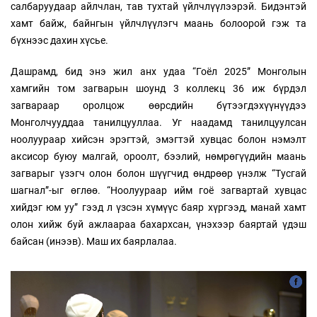
салбаруудаар айлчлан, тав тухтай үйлчлүүлээрэй. Бидэнтэй
хамт байж, байнгын үйлчлүүлэгч маань болоорой гэж та
бүхнээс дахин хүсье.
Дашрамд, бид энэ жил анх удаа “Гоёл 2025” Монголын
хамгийн том загварын шоунд 3 коллекц 36 иж бүрдэл
загвараар оролцож өөрсдийн бүтээгдэхүүнүүдээ
Монголчууддаа танилцууллаа. Уг наадамд танилцуулсан
ноолуураар хийсэн эрэгтэй, эмэгтэй хувцас болон нэмэлт
аксисор буюу малгай, ороолт, бээлий, нөмрөгүүдийн маань
загварыг үзэгч олон болон шүүгчид өндрөөр үнэлж “Тусгай
шагнал”-ыг өглөө. “Ноолуураар ийм гоё загвартай хувцас
хийдэг юм уу” гээд л үзсэн хүмүүс баяр хүргээд, манай хамт
олон хийж буй ажлаараа бахархсан, үнэхээр баяртай үдэш
байсан (инээв). Маш их баярлалаа.