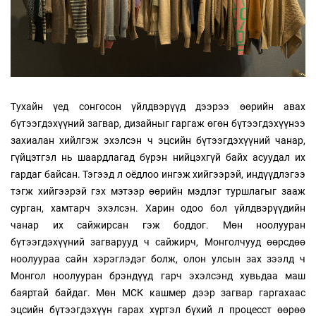
Тухайн үед сонгосон үйлдвэрүүд дээрээ өөрийн авах
бүтээгдэхүүний загвар, дизайныг гаргаж өгөн бүтээгдэхүүнээ
захиалан хийлгэж эхэлсэн ч эцсийн бүтээгдэхүүний чанар,
гүйцэтгэл нь шаардлагад бүрэн нийцэхгүй байх асуудал их
гардаг байсан. Тэгээд л оёдлоо ингэж хийгээрэй, индүүдлэгээ
тэгж хийгээрэй гэх мэтээр өөрийн мэдлэг туршлагыг зааж
сурган, хамтарч эхэлсэн. Харин одоо бол үйлдвэрүүдийн
чанар их сайжирсан гэж боддог. Мөн ноолууран
бүтээгдэхүүний загварууд ч сайжирч, Монголчууд өөрсдөө
ноолуураа сайн хэрэглэдэг болж, олон улсын зах зээлд ч
Монгол ноолууран брэндүүд гарч эхэлсэнд хувьдаа маш
баяртай байдаг. Мөн МСК кашмер дээр загвар гаргахаас
эцсийн бүтээгдэхүүн гарах хүртэл бүхий л процесст өөрөө