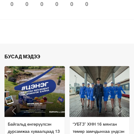
0
0
0
0
0
0
БУСАД МЭДЭЭ
Байгальд өнгөрүүлсэн
“УБТЗ” ХНН 16 мянган
дурсамжаа хуваалцаад 13
төмөр замчдынхаа үндсэн