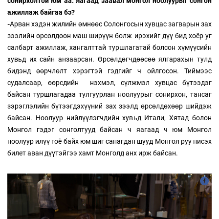
сонирхолтой юм аа. Яагаад заавал монгол ноолуурыг сонгон
ажиллаж байгаа бэ?
-
Арван хэдэн жилийн өмнөөс Солонгосын хувцас загварын зах
зээлийн өрсөлдөөн маш ширүүн болж ирэхийг дүү бид хоёр уг
салбарт ажиллаж, хангалттай туршлагатай болсон хүмүүсийн
хувьд их сайн анзаарсан. Өрсөлдөгчдөөсөө ялгарахын тулд
бидэнд өөрчлөлт хэрэгтэй гэдгийг ч ойлгосон. Тиймээс
судалсаар, өөрсдийн нэхмэл, сүлжмэл хувцас бүтээдэг
байсан туршлагадаа тулгуурлан ноолуурыг сонирхон, тансаг
зэрэглэлийн бүтээгдэхүүний зах зээлд өрсөлдөхөөр шийдэж
байсан. Ноолуур нийлүүлэгчдийн хувьд Итали, Хятад болон
Монгол гэдэг сонголтууд байсан ч яагаад ч юм Монгол
ноолуур илүү гоё байх юм шиг санагдан шууд Монгол руу нисэх
билет аван дүүтэйгээ хамт Монголд анх ирж байсан.