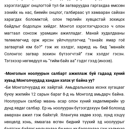
хэрэглэгддэг онцлогтой тул би загваруудаа гаргахдаа өмссөн
эзнийх нь нас, биеийн онцлог, галбираас үл хамааран сайхан
харагдах боломжтой, олон төрлийн хувцастай зохицох
байдлыг бодолцон хийдэг. Монгол хэрэглэгчдээсээ ч олон
магтаал сонсож урамшин ажилладаг. Манай худалдааны
төлөөлөгчид орж ирсэн үйлчлүүлэгчид “танайх ямар гоё
загвартай юм бэ?” гэж их хэлдэг, хариуд нь бид “манайх
Солонгос загвар зохион бүтээгчтэй” гэж хэлдэг гэсэн.
Тэгэхээр нөгөөдүүл нь “тийм байх аа” гэдэг гээд (инээв).
-Монголын ноолуурын салбарт ажиллаж буй гадаад хүний
хувьд Монголчуудад хандан хэлэх үг байна уу?
-
Би Монголчуудад их хайртай. Амьдралынхаа ихэнх хугацааг
буюу жилийн 12 сарын бараг 8-д нь Монголд амьдарч байна.
Ноолуурын салбар маань асар олон хүний хөдөлмөрийн үр
дүнд явдаг салбар. Ер нь ноолууран бүтээгдэхүүн бий болоход
амархан ажил гэж байхгүй. Ялангуяа хөдөө хээр, хүнд хэцүү
нөхцөлд хонь, ямаагаа өсгөн бидний түүхий эд ноолуурыг
бэлтгэж байдаг малчдадаа би маш их баярлалаа гэж хэлмээр