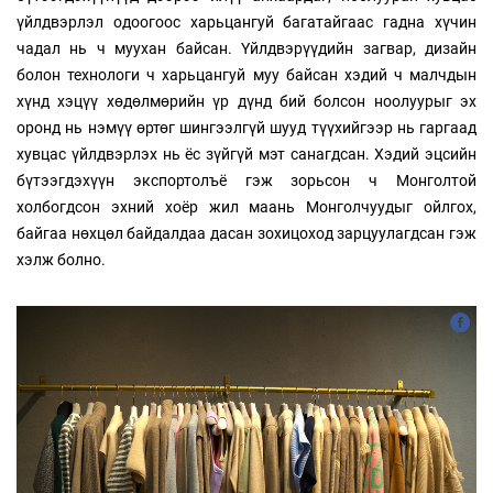
үйлдвэрлэл одоогоос харьцангуй багатайгаас гадна хүчин
чадал нь ч муухан байсан. Үйлдвэрүүдийн загвар, дизайн
болон технологи ч харьцангуй муу байсан хэдий ч малчдын
хүнд хэцүү хөдөлмөрийн үр дүнд бий болсон ноолуурыг эх
оронд нь нэмүү өртөг шингээлгүй шууд түүхийгээр нь гаргаад
хувцас үйлдвэрлэх нь ёс зүйгүй мэт санагдсан. Хэдий эцсийн
бүтээгдэхүүн экспортолъё гэж зорьсон ч Монголтой
холбогдсон эхний хоёр жил маань Монголчуудыг ойлгох,
байгаа нөхцөл байдалдаа дасан зохицоход зарцуулагдсан гэж
хэлж болно.