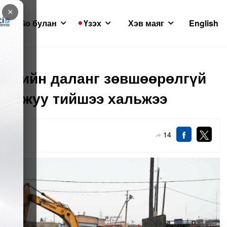
×
GoGo булан
Үзэх
Хэв маяг
English
 үерийн даланг зөвшөөрөлгүй
р хажуу тийшээ хальжээ
14
-25