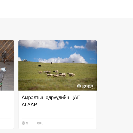
Амралтын өдрүүдийн ЦАГ
АГААР
3
0