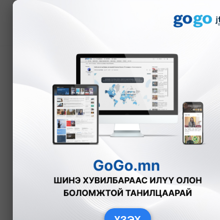
Мэдээ
СХД-ийн 20-р хороонд
хааснаас шар усны үе
Л.Амарцэцэг
Нийгэм
2025-03
ҮЗЭХ