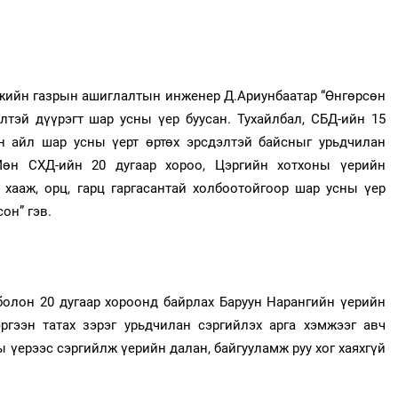
мжийн газрын ашиглалтын инженер Д.Ариунбаатар “Өнгөрсөн
тэй дүүрэгт шар усны үер буусан. Тухайлбал, СБД-ийн 15
өн айл шар усны үерт өртөх эрсдэлтэй байсныг урьдчилан
Мөн СХД-ийн 20 дугаар хороо, Цэргийн хотхоны үерийн
хааж, орц, гарц гаргасантай холбоотойгоор шар усны үер
он” гэв.
болон 20 дугаар хороонд байрлах Баруун Нарангийн үерийн
эргээн татах зэрэг урьдчилан сэргийлэх арга хэмжээг авч
 үерээс сэргийлж үерийн далан, байгууламж руу хог хаяхгүй