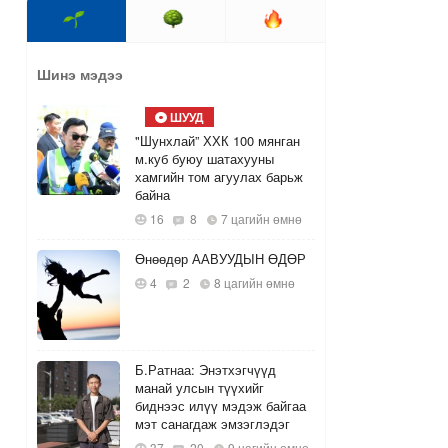
Шинэ мэдээ
ШУУД
"Шунхлай” ХХК 100 мянган
м.куб буюу шатахууны
хамгийн том агуулах барьж
байна
16
8
7 цагийн өмнө
Өнөөдөр ААВУУДЫН ӨДӨР
4
2
8 цагийн өмнө
Б.Ратнаа: Энэтхэгчүүд
манай улсын түүхийг
биднээс илүү мэдэж байгаа
мэт санагдаж эмзэглэдэг
37
20
9 цагийн өмнө