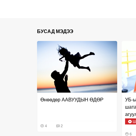
БУСАД МЭДЭЭ
Өнөөдөр ААВУУДЫН ӨДӨР
УБ-ы
шата
агуу
мэдэ
Ш
4
2
6