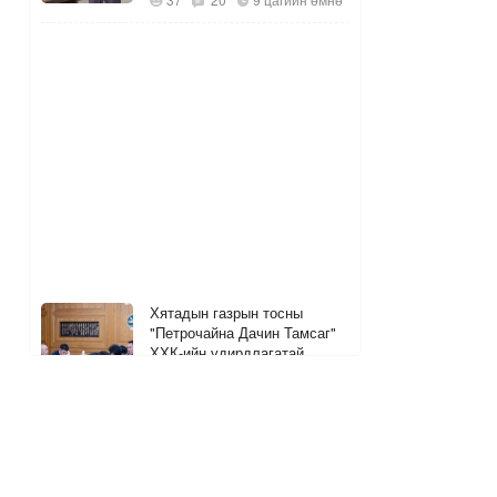
Хятадын газрын тосны
"Петрочайна Дачин Тамсаг"
ХХК-ийн удирдлагатай
уулзжээ
9
12
9 цагийн өмнө
ШУУД
УБ-ын 13 хоногийн АИ92
шатахууны хэрэглээг хангах