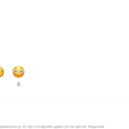
0
аримтална уу. Ёс бус сэтгэгдлийг админ устгах эрхтэй. Мэдээний