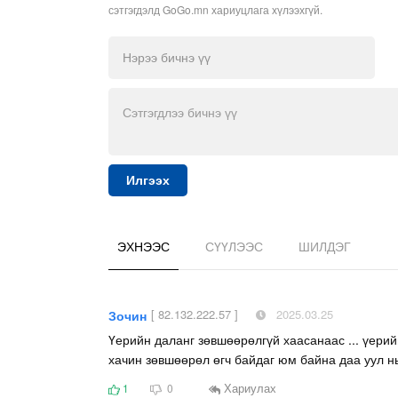
сэтгэгдэлд GoGo.mn хариуцлага хүлээхгүй.
Илгээх
ЭХНЭЭС
СҮҮЛЭЭС
ШИЛДЭГ
[ 82.132.222.57 ]
2025.03.25
Зочин
Үерийн даланг зөвшөөрөлгүй хаасанаас ... үерий
хачин зөвшөөрөл өгч байдаг юм байна даа уул нь
Хариулах
1
0