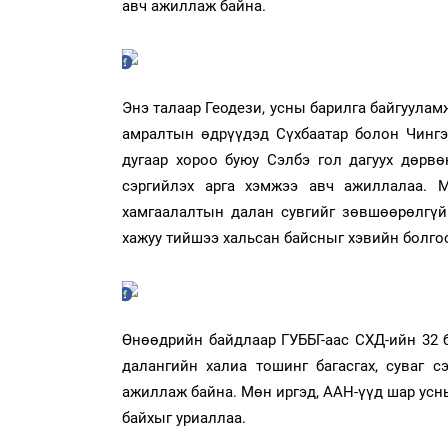
авч ажиллаж байна.
Энэ талаар Геодези, усны барилга байгуула
амралтын өдрүүдэд Сүхбаатар болон Чингэл
дугаар хороо буюу Сэлбэ гол дагуух дөрв
сэргийлэх арга хэмжээ авч ажиллалаа. 
хамгаалалтын далан сувгийг зөвшөөрөлгүй 
хажуу тийшээ хальсан байсныг хэвийн болгос
Өнөөдрийн байдлаар ГУББГ-аас СХД-ийн 32 
далангийн халиа тошинг багасгах, суваг с
ажиллаж байна. Мөн иргэд, ААН-үүд шар усны
байхыг уриаллаа.