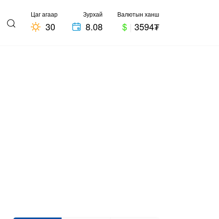
Цаг агаар
Зурхай
Валютын ханш
30
8.08
$
|
3594₮