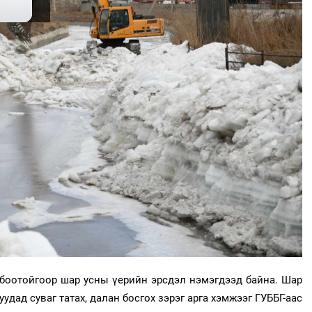
лбоотойгоор шар усны үерийн эрсдэл нэмэгдээд байна. Шар
дад суваг татах, далан босгох зэрэг арга хэмжээг ГУББГ-аас