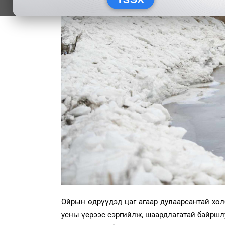
Ойрын өдрүүдэд цаг агаар дулаарсантай хо
усны үерээс сэргийлж, шаардлагатай байршлуу