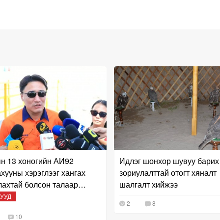
н 13 хоногийн АИ92
Идлэг шонхор шувуу барих
хууны хэрэглээг хангах
зориулалттай отогт хяналт
лахтай болсон талаар
шалгалт хийжээ
элж байна
УУД
2
8
10