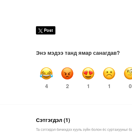
Post
Энэ мэдээ танд ямар санагдав?
4
2
1
0
1
Сэтгэгдэл (1)
Та сэтгэгдэл бичихдээ хууль зүйн болон ёс суртахууныг б