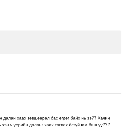
н далан хаах зөвшөөрөл бас өгдөг байх нь ээ?? Хачин
 хэн ч үерийн даланг хаах таглах ёсгүй юм биш үү???