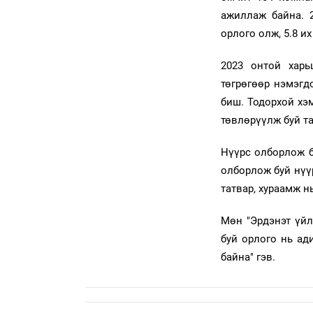
ажиллаж байна. 
орлого олж, 5.8 и
2023 онтой харь
төгрөгөөр нэмэгд
биш. Тодорхой хэ
төвлөрүүлж буй та
Нүүрс олборлож б
олборлож буй нүү
татвар, хураамж н
Мөн "Эрдэнэт үйл
буй орлого нь ади
байна" гэв.