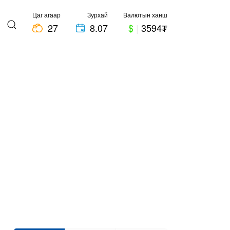
Цаг агаар
Зурхай
Валютын ханш
27
8.07
$
|
3594₮