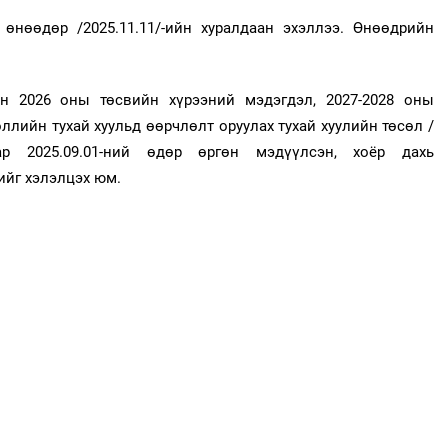
өнөөдөр /2025.11.11/-ийн хуралдаан эхэллээ. Өнөөдрийн
н 2026 оны төсвийн хүрээний мэдэгдэл, 2027-2028 оны
ллийн тухай хуульд өөрчлөлт оруулах тухай хуулийн төсөл /
ар 2025.09.01-ний өдөр өргөн мэдүүлсэн, хоёр дахь
ийг хэлэлцэх юм.