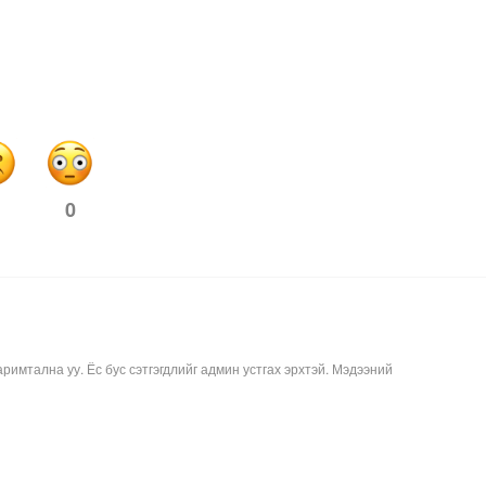
0
аримтална уу. Ёс бус сэтгэгдлийг админ устгах эрхтэй. Мэдээний