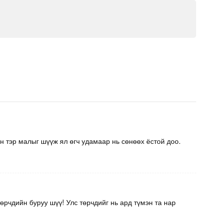
н тэр малыг шүүж ял өгч удамаар нь сөнөөх ёстой доо.
өрчдийн буруу шүү! Улс төрчдийг нь ард түмэн та нар