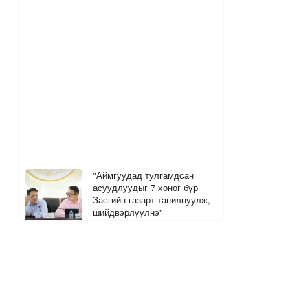
"Аймгуудад тулгамдсан
асуудлуудыг 7 хоног бүр
Засгийн газарт танилцуулж,
шийдвэрлүүлнэ"
8 цагийн өмнө
Дуучин Ариана Гранде шинэ
цомгоо танилцууллаа
1
2
8 цагийн өмнө