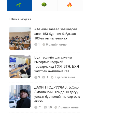
Шинэ мэдээ
ААН-ийн заавал зөвшөөрөл
авах 153 бүртгэл байдгаас
103-ыг нь чөлөөлжээ
1
6 цагийн өмнө
Бүх төрлийн шатахууны
импортыг шуурхай
тээвэрлэхэд ГХЯ, ЗТЯ, БХЯ
хамтран ажиллана гэв
3
1
7 цагийн өмнө
ДАХИН ТОДРУУЛАВ: Б.Энх-
Амгалангийн гомдлын дагуу
улсын бүртгэлийг нь сэргээж
өгчээ
71
50
7 цагийн өмнө