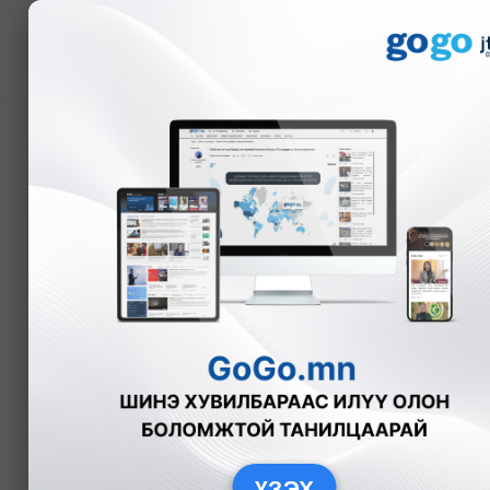
Мэдээ
Эрдэнэтийн үйлдвэрий
толгой"-гоос гурав дах
А.Номин
Улс төр
2025-11-11
ҮЗЭХ