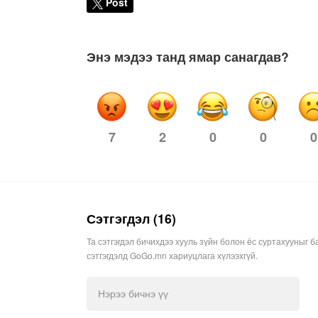
Post
Энэ мэдээ танд ямар санагдав?
7
0
0
0
2
Сэтгэгдэл (16)
Та сэтгэгдэл бичихдээ хууль зүйн болон ёс суртахууныг б
сэтгэгдэлд GoGo.mn хариуцлага хүлээхгүй.