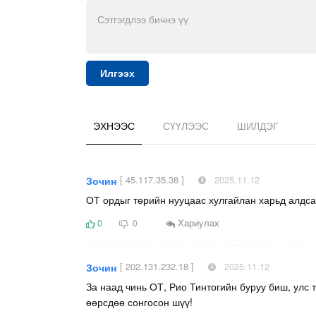
Илгээх
ЭХНЭЭС
СҮҮЛЭЭС
ШИЛДЭГ
[ 45.117.35.38 ]
2025.11.12
Зочин
ОТ ордыг төрийн нууцаас хулгайлан харьд алдса
Хариулах
0
0
[ 202.131.232.18 ]
2025.11.12
Зочин
За наад чинь ОТ, Рио Тинтогийн буруу биш, улс т
өөрсдөө сонгосон шүү!