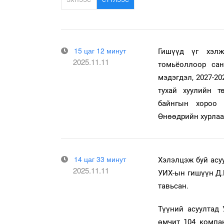
ЭХНЭЭС
СҮҮЛЭЭС
15 цаг 12 минут
Гишүүд үг хэлж
2025.11.11
томьёоллоор са
мэдэгдэл, 2027-2
тухай хуулийн т
байнгын хороо 
Өнөөдрийн хурлаа
14 цаг 33 минут
Хэлэлцэж буй асуу
2025.11.11
УИХ-ын гишүүн Д.
тавьсан.
Түүний асуултад
өмчит 104 компа