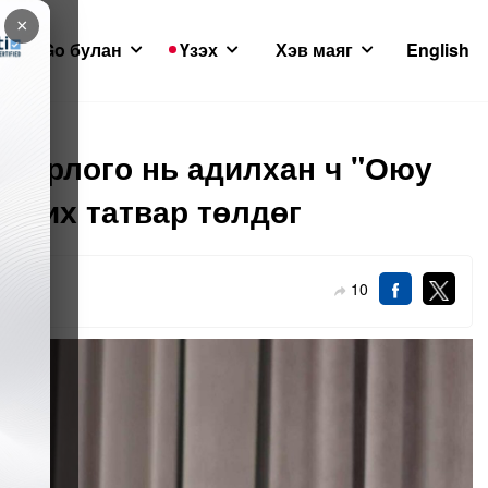
×
GoGo булан
Үзэх
Хэв маяг
English
н орлого нь адилхан ч "Оюу
ин их татвар төлдөг
10