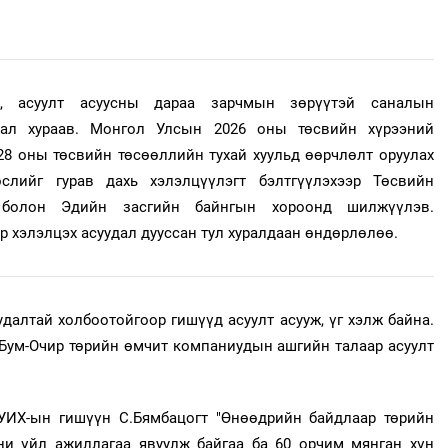
, асуулт асуусны дараа зарчмын зөрүүтэй саналын
нал хураав. Монгол Улсын 2026 оны төсвийн хүрээний
028 оны төсвийн төсөөллийн тухай хуульд өөрчлөлт оруулах
өслийг гурав дахь хэлэлцүүлэгт бэлтгүүлэхээр Төсвийн
болон Эдийн засгийн байнгын хороонд шилжүүлэв.
р хэлэлцэх асуудал дууссан тул хуралдаан өндөрлөлөө.
далтай холбоотойгоор гишүүд асуулт асууж, үг хэлж байна.
Бум-Очир төрийн өмчит компаниудын ашгийн талаар асуулт
 УИХ-ын гишүүн С.Бямбацогт "Өнөөдрийн байдлаар төрийн
ни үйл ажиллагаа явуулж байгаа ба 60 орчим мянган хүн