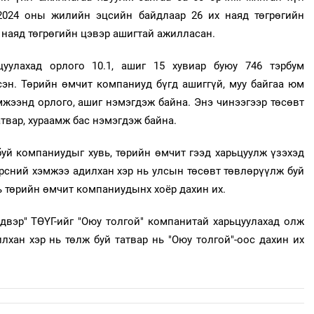
2024 оны жилийн эцсийн байдлаар 26 их наяд төгрөгийн
х наяд төгрөгийн цэвэр ашигтай ажилласан.
цуулахад орлого 10.1, ашиг 15 хувиар буюу 746 тэрбум
сэн. Төрийн өмчит компаниуд бүгд ашиггүй, муу байгаа юм
мжээнд орлого, ашиг нэмэгдэж байна. Энэ чинээгээр төсөвт
твар, хураамж бас нэмэгдэж байна.
уй компаниудыг хувь, төрийн өмчит гээд харьцуулж үзэхэд
рсний хэмжээ адилхан хэр нь улсын төсөвт төвлөрүүлж буй
ь төрийн өмчит компаниудынх хоёр дахин их.
двэр" ТӨҮГ-ийг "Оюу толгой" компанитай харьцуулахад олж
лхан хэр нь төлж буй татвар нь "Оюу толгой"-оос дахин их