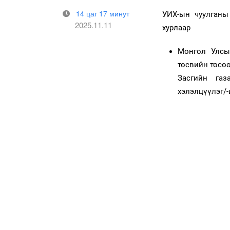
14 цаг 17 минут
УИХ-ын чуулганы 
2025.11.11
хурлаар
Монгол Улсы
төсвийн төсөө
Засгийн газ
хэлэлцүүлэг/-