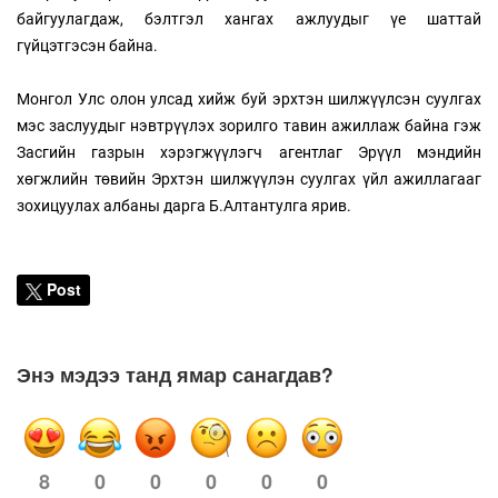
байгуулагдаж, бэлтгэл хангах ажлуудыг үе шаттай
гүйцэтгэсэн байна.
Монгол Улс олон улсад хийж буй эрхтэн шилжүүлсэн суулгах
мэс заслуудыг нэвтрүүлэх зорилго тавин ажиллаж байна гэж
Засгийн газрын хэрэгжүүлэгч агентлаг Эрүүл мэндийн
хөгжлийн төвийн Эрхтэн шилжүүлэн суулгах үйл ажиллагааг
зохицуулах албаны дарга Б.Алтантулга ярив.
Post
Энэ мэдээ танд ямар санагдав?
0
0
0
0
0
8