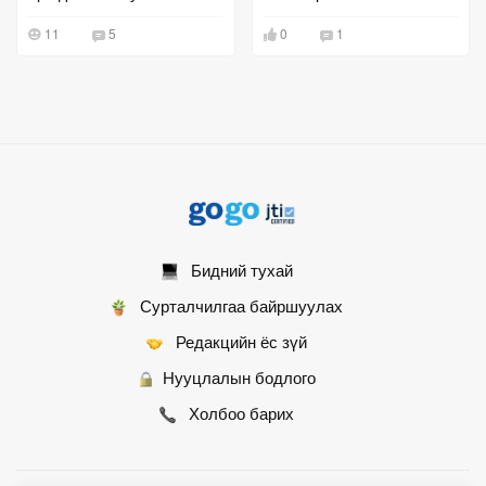
зогсоолын төлбөр төлнө
11
5
0
1
Бидний тухай
Сурталчилгаа байршуулах
Редакцийн ёс зүй
Нууцлалын бодлого
Холбоо барих