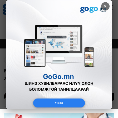
×
Цаг агаар
Зурхай
Валютын ханш
21
8.09
$
3594₮
Онцлох
Шинэ
Тренд
Буцах
Монголд зүрх шилжүүлэн суулгах мэс
заслыг нэвтрүүлэхэд бэлэн болжээ
36
Э.Энхмаа
ҮЗЭХ
Эрүүл мэнд
2025-11-07