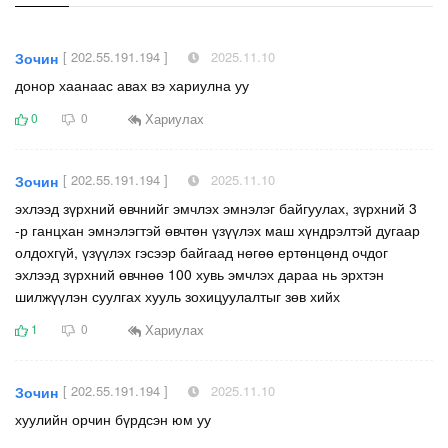
[ 202.55.191.194 ]
2025.11.10
Зочин
донор хаанаас авах вэ хариулна уу
Хариулах
0
0
[ 202.55.191.194 ]
2025.11.10
Зочин
эхлээд зүрхний өвчнийг эмчлэх эмнэлэг байгуулах, зүрхний 3
-р ганцхан эмнэлэгтэй өвчтөн үзүүлэх маш хүндрэлтэй дугаар
олдохгүй, үзүүлэх гэсээр байгаад нөгөө ертөнцөнд очдог
эхлээд зүрхний өвчнөө 100 хувь эмчлэх дараа нь эрхтэн
шилжүүлэн суулгах хууль зохицуулалтыг зөв хийх
Хариулах
1
0
[ 202.55.191.194 ]
2025.11.10
Зочин
хуулийн орчин бүрдсэн юм уу