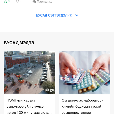
Хариулах
0
0
БУСАД СЭТГЭГДЭЛ (7)
БУСАД МЭДЭЭ
НЭМГ-ын харьяа
Эм шинжлэх лаборатори
эмнэлгээр үйлчлүүлсэн
химийн бодисын тусгай
иргэд 120 минутаас эхлэн
зөвшөөрөл авлаа