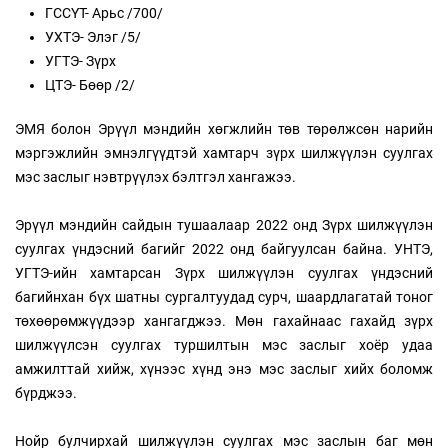
ГССҮТ- Арьс /700/
УХТЭ- Элэг /5/
УГТЭ- Зүрх
ЦТЭ- Бөөр /2/
ЭМЯ болон Эрүүл мэндийн хөгжлийн төв төрөлжсөн нарийн
мэргэжлийн эмнэлгүүдтэй хамтарч зүрх шилжүүлэн суулгах
мэс заслыг нэвтрүүлэх бэлтгэл хангажээ.
Эрүүл мэндийн сайдын тушаалаар 2022 онд Зүрх шилжүүлэн
суулгах үндэсний багийг 2022 онд байгуулсан байна. УНТЭ,
УГТЭ-ийн хамтарсан Зүрх шилжүүлэн суулгах үндэсний
багийнхан бүх шатны сургалтуудад сурч, шаардлагатай тоног
төхөөрөмжүүдээр хангагджээ. Мөн гахайнаас гахайд зүрх
шилжүүлсэн суулгах туршилтын мэс заслыг хоёр удаа
амжилттай хийж, хүнээс хүнд энэ мэс заслыг хийх боломж
бүрджээ.
Нойр булчирхай шилжүүлэн суулгах мэс заслын баг мөн