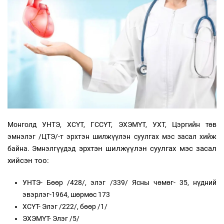
Монголд УНТЭ, ХСҮТ, ГССҮТ, ЭХЭМҮТ, УХТ, Цэргийн төв
эмнэлэг /ЦТЭ/-т эрхтэн шилжүүлэн суулгах мэс засал хийж
эрхтэн шилжүүлэн суулгах мэс засал
байна. Эмнэлгүүдэд
хийсэн тоо:
УНТЭ- Бөөр /428/, элэг /339/ Ясны чөмөг- 35, нүдний
эвэрлэг-1964, шөрмөс 173
ХСҮТ- Элэг /222/, бөөр /1/
ЭХЭМҮТ- Элэг /5/