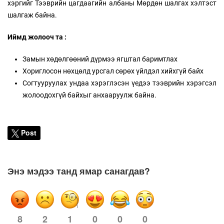
хэргийг Тээврийн цагдаагийн албаны Мөрдөн шалгах хэлтэст
шалгаж байна.
Иймд жолооч та :
Замын хөдөлгөөний дүрмээ ягштал баримтлах
Хориглосон нөхцөлд урсгал сөрөх үйлдэл хийхгүй байх
Согтууруулах ундаа хэрэглэсэн үедээ тээврийн хэрэгсэл
жолоодохгүй байхыг анхааруулж байна.
Post
Энэ мэдээ танд ямар санагдав?
8
2
1
0
0
0