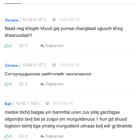
[ 10.42.0.127 ]
2025.08.15
Зочин
Naad neg khogiin khuuli gej yumaa changlaad uguuch khog
shaaruudaa!!!
Хариулах
2
0
[ 10.42.0.127 ]
2025.08.14
Зочин
Согтуучуудынхаа шийтгэлийг чангалаачээ.
Хариулах
9
0
[ 10.42.1.163 ]
2025.08.14
bat
medee bichij baigaa ym barimttai unen zuv ydaj garchigaa
oilgomjtoi tavij bai ys zuigui ym murguldsnuus 1 hun gd shuud
togloom bichij bga ymshg murguldsnii ulmaas bolj edr gj blnshde
Хариулах
2
0