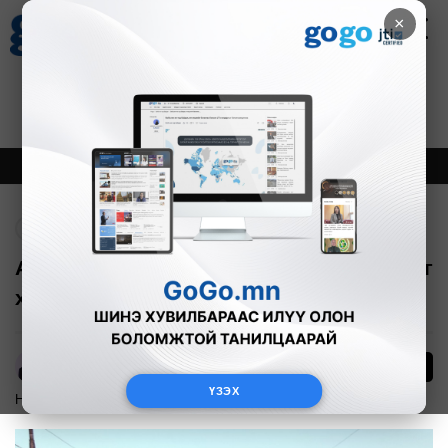
×
Цаг агаар
Зурхай
Валютын ханш
27
8.07
$
3594₮
Онцлох
Шинэ
Тренд
Буцах
Автомашин автобустай мөргөлдөж, нэг
хүн амиа алдлаа
23
А.Анужин
ҮЗЭХ
Нийгэм
2025-08-14