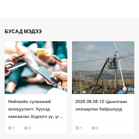
БУСАД МЭДЭЭ
Нийгмийн сүлжээний
2026.08.08-10 Цахилгаан
зохицуулалт: Хүүхэд
хязгаарлах байршлууд
хамгаалах бодлого уу, үг
хэлэх эрхийг хязгаарлах
1
3
1
0
оролдлого уу?