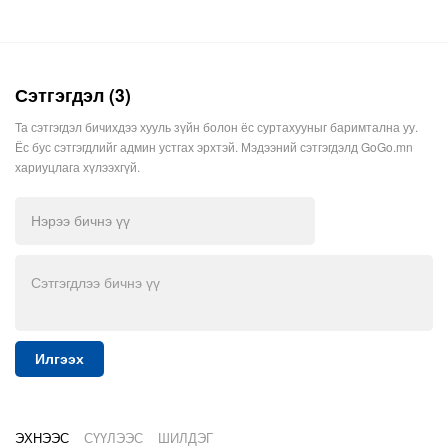
Сэтгэгдэл (3)
Та сэтгэгдэл бичихдээ хууль зүйн болон ёс суртахууныг баримтална уу.
Ёс бус сэтгэгдлийг админ устгах эрхтэй. Мэдээний сэтгэгдэлд GoGo.mn
хариуцлага хүлээхгүй.
Илгээх
ЭХНЭЭС
СҮҮЛЭЭС
ШИЛДЭГ