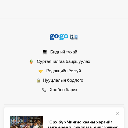
Бидний тухай
Сурталчилгаа байршуулах
Редакцийн ёс зүй
Нууцлалын бодлого
Холбоо барих
© 2007 - 2026 Монгол Контент ХХК • Бүх эрх хуулиар хамгаалагдсан
“Өрх бүр Чингис хааны хөргийг
залж ерөөл, дуудлага, өчиг уншиж