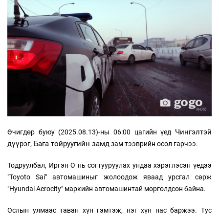
Чингэлтэй
Өчигдөр буюу (2025.08.13)-ны 06:00 цагийн үед
дүүрэг, Бага тойруугийн замд
зам тээврийн осол гарчээ.
Тодруулбал, Иргэн Ө нь согтууруулах ундаа хэрэглэсэн үедээ
"Toyoto Sai" автомашиныг жолоодож яваад урсгал сөрж
"Hyundai Aerocity" маркийн автомашинтай мөргөлдсөн байна.
Ослын улмаас таван хүн гэмтэж, нэг хүн нас баржээ. Тус