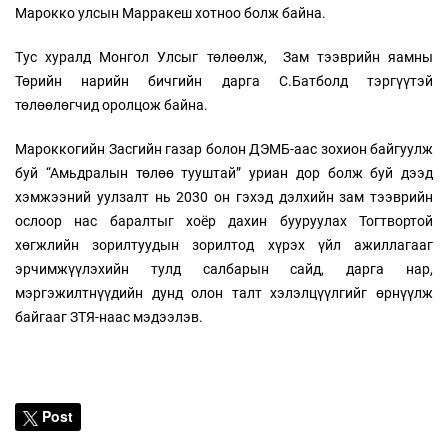
Марокко улсын Марракеш хотноо болж байна.
Тус хуралд Монгол Улсыг төлөөлж, Зам тээврийн яамны
Төрийн нарийн бичгийн дарга С.Батболд тэргүүтэй
төлөөлөгчид оролцож байна.
Мароккогийн Засгийн газар болон ДЭМБ-аас зохион байгуулж
буй “Амьдралын төлөө тууштай” уриан дор болж буй дээд
хэмжээний уулзалт нь 2030 он гэхэд дэлхийн зам тээврийн
ослоор нас баралтыг хоёр дахин бууруулах Тогтвортой
хөгжлийн зорилтуудын зорилтод хүрэх үйл ажиллагааг
эрчимжүүлэхийн тулд салбарын сайд, дарга нар,
мэргэжилтнүүдийн дунд олон талт хэлэлцүүлгийг өрнүүлж
байгааг ЗТЯ-наас мэдээлэв.
Post