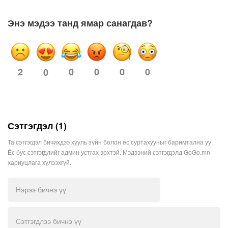
Энэ мэдээ танд ямар санагдав?
2
0
0
0
0
0
Сэтгэгдэл (1)
Та сэтгэгдэл бичихдээ хууль зүйн болон ёс суртахууныг баримтална уу.
Ёс бус сэтгэгдлийг админ устгах эрхтэй. Мэдээний сэтгэгдэлд GoGo.mn
хариуцлага хүлээхгүй.