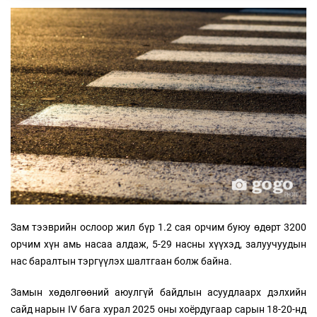
Зам тээврийн ослоор жил бүр 1.2 сая орчим буюу өдөрт 3200
орчим хүн амь насаа алдаж, 5-29 насны хүүхэд, залуучуудын
нас баралтын тэргүүлэх шалтгаан болж байна.
Замын хөдөлгөөний аюулгүй байдлын асуудлаарх дэлхийн
сайд нарын IV бага хурал 2025 оны хоёрдугаар сарын 18-20-нд