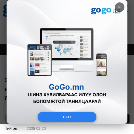
×
Цаг агаар
Зурхай
Валютын ханш
27
8.07
$
3594₮
Онцлох
Шинэ
Тренд
Буцах
Зам тээврийн осол 5-29 насны дунд
нас баралтын тэргүүлэх шалтгаан
болдог
ҮЗЭХ
15
Л.Амарцэцэг
Нийгэм
2025-02-20