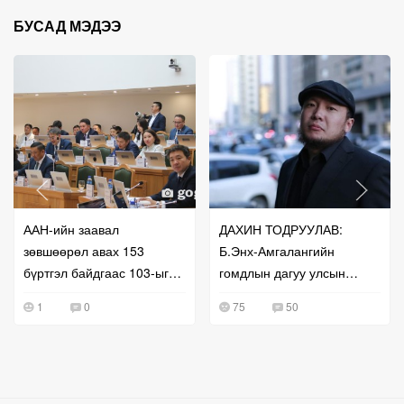
БУСАД МЭДЭЭ
ААН-ийн заавал
ДАХИН ТОДРУУЛАВ:
зөвшөөрөл авах 153
Б.Энх-Амгалангийн
бүртгэл байдгаас 103-ыг
гомдлын дагуу улсын
нь чөлөөлжээ
бүртгэлийг нь сэргээж
1
0
75
50
өгчээ