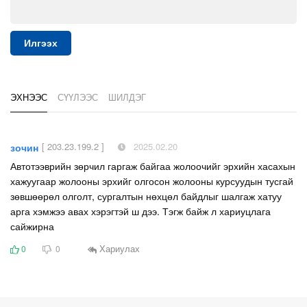
Илгээх
ЭХНЭЭС
СҮҮЛЭЭС
ШИЛДЭГ
[ 203.23.199.2 ]
2025.02.20
зочин
Автотээврийн зөрчил гаргаж байгаа жолоочийг эрхийн хасахын
хажуугаар жолооны эрхийг олгосон жолооны курсуудын тусгай
зөвшөөрөл олголт, сургалтын нөхцөл байдлыг шалгаж хатуу
арга хэмжээ авах хэрэгтэй ш дээ. Тэгж байж л хариуцлага
сайжирна
Хариулах
0
0