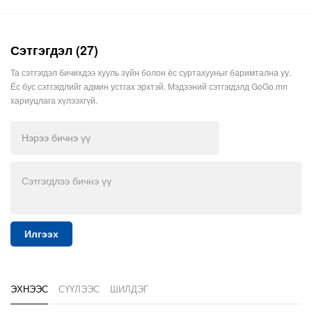
Сэтгэгдэл (27)
Та сэтгэгдэл бичихдээ хууль зүйн болон ёс суртахууныг баримтална уу.
Ёс бус сэтгэгдлийг админ устгах эрхтэй. Мэдээний сэтгэгдэлд GoGo.mn
хариуцлага хүлээхгүй.
Илгээх
ЭХНЭЭС
СҮҮЛЭЭС
ШИЛДЭГ