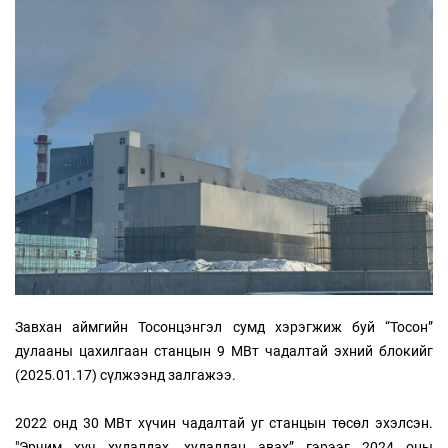
Завхан аймгийн Тосонцэнгэл сумд хэрэгжиж буй “Тосон”
дулааны цахилгаан станцын 9 МВт чадалтай эхний блокийг
(2025.01.17) сүлжээнд залгажээ.
2022 онд 30 МВт хүчин чадалтай уг станцын төсөл эхэлсэн.
"Эрчим хүч худалдах, худалдан авах” гэрээг 2024 оны