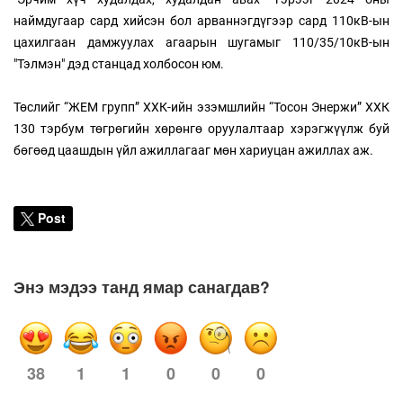
наймдугаар сард хийсэн бол арваннэгдүгээр сард 110кВ-ын
цахилгаан дамжуулах агаарын шугамыг 110/35/10кВ-ын
"Тэлмэн" дэд станцад холбосон юм.
Төслийг “ЖЕМ групп” ХХК-ийн эзэмшлийн “Тосон Энержи” ХХК
130 тэрбум төгрөгийн хөрөнгө оруулалтаар хэрэгжүүлж буй
бөгөөд цаашдын үйл ажиллагааг мөн хариуцан ажиллах аж.
Post
Энэ мэдээ танд ямар санагдав?
1
1
0
0
0
38