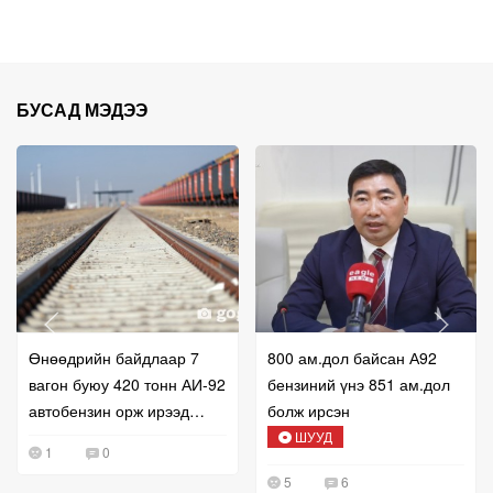
БУСАД МЭДЭЭ
Өнөөдрийн байдлаар 7
800 ам.дол байсан А92
вагон буюу 420 тонн АИ-92
бензиний үнэ 851 ам.дол
автобензин орж ирээд
болж ирсэн
байна
ШУУД
1
0
5
6