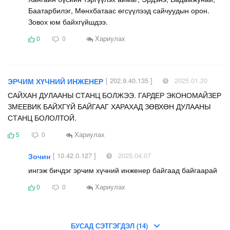
Баатарбилэг, Мөнхбатаас өгсүүлээд сайчуудын орон.
Зовох юм байхгүйшдээ.
Хариулах
0
0
[ 202.9.40.135 ]
2025.01.20
ЭРЧИМ ХҮЧНИЙ ИНЖЕНЕР
САЙХАН ДУЛААНЫ СТАНЦ БОЛЖЭЭ. ГАРДЕР ЭКОНОМАЙЗЕР
ЗМЕЕВИК БАЙХГҮЙ БАЙГААГ ХАРАХАД ЗӨВХӨН ДУЛААНЫ
СТАНЦ БОЛОЛТОЙ.
Хариулах
5
0
[ 10.42.0.127 ]
2025.04.07
Зочин
ингэж бичдэг эрчим хүчний инженер байгаад байгаарай
Хариулах
0
0
БУСАД СЭТГЭГДЭЛ (14)