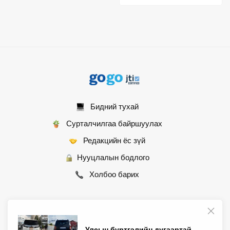
Бидний тухай
Сурталчилгаа байршуулах
Редакцийн ёс зүй
Нууцлалын бодлого
Холбоо барих
© 2007 - 2026 Монгол Контент ХХК • Бүх эрх хуулиар хамгаалагдсан
Улсын бүртгэлийн дугаартай