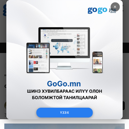
×
Цаг агаар
Зурхай
Валютын ханш
28
8.06
$
3594₮
Онцлох
Шинэ
Тренд
Буцах
"Тосон" дулааны цахилгаан станцыг
сүлжээнд залгалаа
268
Б.Эрдэнэчимэг
ҮЗЭХ
Эдийн засаг
2025-01-19