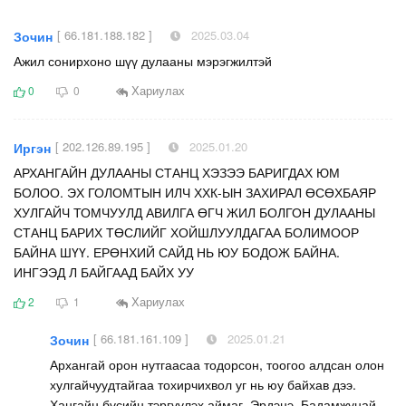
[ 66.181.188.182 ]
2025.03.04
Зочин
Ажил сонирхоно шүү дулааны мэрэгжилтэй
Хариулах
0
0
[ 202.126.89.195 ]
2025.01.20
Иргэн
АРХАНГАЙН ДУЛААНЫ СТАНЦ ХЭЗЭЭ БАРИГДАХ ЮМ
БОЛОО. ЭХ ГОЛОМТЫН ИЛЧ ХХК-ЫН ЗАХИРАЛ ӨСӨХБАЯР
ХУЛГАЙЧ ТОМЧУУЛД АВИЛГА ӨГЧ ЖИЛ БОЛГОН ДУЛААНЫ
СТАНЦ БАРИХ ТӨСЛИЙГ ХОЙШЛУУЛДАГАА БОЛИМООР
БАЙНА ШҮҮ. ЕРӨНХИЙ САЙД НЬ ЮУ БОДОЖ БАЙНА.
ИНГЭЭД Л БАЙГААД БАЙХ УУ
Хариулах
2
1
[ 66.181.161.109 ]
2025.01.21
Зочин
Архангай орон нутгаасаа тодорсон, тоогоо алдсан олон
хулгайчуудтайгаа тохирчихвол уг нь юу байхав дээ.
Хангайн бүсийн тэргүүлэх аймаг, Эрдэнэ, Бадамжунай,