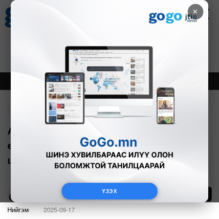
×
Цаг агаар
Зурхай
Валютын ханш
28
8.06
$
3594₮
Онцлох
Шинэ
Тренд
Буцах
А.Амартүвшин: Ирэх онд 50 мянган
өрхийг хийн түлшний хэрэглээнд
шилжүүлнэ
ҮЗЭХ
16
А.Анужин
Нийгэм
2025-09-17