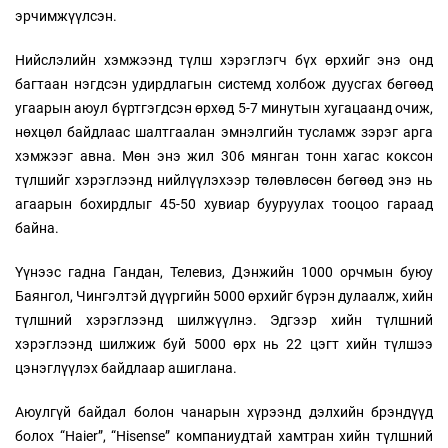
эрчимжүүлсэн.
Нийслэлийн хэмжээнд түлш хэрэглэгч бүх өрхийг энэ онд
багтаан нэгдсэн удирдлагын системд холбож дуусгах бөгөөд
угаарын аюул бүртгэгдсэн өрхөд 5-7 минутын хугацаанд очиж,
нөхцөл байдлаас шалтгаалан эмнэлгийн тусламж зэрэг арга
хэмжээг авна. Мөн энэ жил 306 мянган тонн хагас коксон
түлшийг хэрэглээнд нийлүүлэхээр төлөвлөсөн бөгөөд энэ нь
агаарын бохирдлыг 45-50 хувиар бууруулах тооцоо гараад
байна.
Үүнээс гадна Гандан, Телевиз, Дэнжийн 1000 орчмын буюу
Баянгол, Чингэлтэй дүүргийн 5000 өрхийг бүрэн дулаалж, хийн
түлшний хэрэглээнд шилжүүлнэ. Эдгээр хийн түлшний
хэрэглээнд шилжиж буй 5000 өрх нь 22 цэгт хийн түлшээ
цэнэглүүлэх байдлаар ашиглана.
Аюулгүй байдал болон чанарын хүрээнд дэлхийн брэндүүд
болох “Haier”, “Hisense” компаниудтай хамтран хийн түлшний