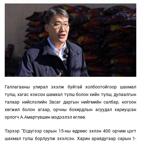
Галлагааны улирал эхэлж буйтай холбоотойгоор шахмал
түлш, хагас коксон шамхал түлш болон хийн түлш, дулаалгын
талаар нийслэлийн Засаг даргын нийгмийн салбар, ногоон
хөгжил болон агаар, орчны бохирдлын асуудал хариуцсан
орлогч А.Амартүвшин мэдээлэл өглөө.
Тэрээр “Есдүгээр сарын 15-ны өдрөөс эхлэн 400 орчим цэгт
шахмал түлш борлуулж эхэлсэн. Харин аравдугаар сарын 1-