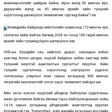
инженерчлэлийг шийдэж байна. Ирэх жилд 50 мянган өрх,
дараагийн жилд нь 65 мянган өрхийг хийн түлшний
хэрэглээнд шилжүүлэх төлөвлөгөөг гаргаад байна” гэв.
Өнөөдрийн байдлаар нийслэлийн хэмжээнд 172 мянган өрх
галлагаа хийж байгаа бөгөөд 2028 он гэхэд 100 гаруй мянган
өрхийг хийн түлшинд бүрэн шилжүүлэх юм.
НҮБ-ын Хүүхдийн сан, нийслэл, дүүрэг, хороодын албан
хаагчид болон цагдаа, онцгой байдлын албан хаагчид хийн
түлшний аюулгүй ашиглалтын сургалтыг явуулна. Хийн
түлшийг сурталчлах, хэрэглээнд нэвтрүүлэх үүднээс
галлагааны улирлын есөн сарын хугацаанд 900 мянган
төгрөгийн хөнгөлөлтийг олгох зэрэг төлөвлөлт хийгдэх аж.
Мөн хагас коксон нүүрсний үйлдвэр байгуулах судалгааны
ажил үргэлжилж байгаа бөгөөд гэрээ байгуулагдсанаас хойш
14-16 сарын хугацаанд үйлдвэрийг ашиглалтад оруулах
боломжтой гэв. Тодруулбал, хоёр жилийн хугацаанд иргэдийн