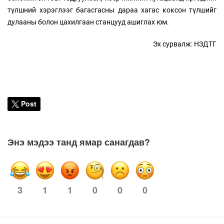
түлшний хэрэглээг багасгасны дараа хагас коксон түлшийг
дулааны болон цахилгаан станцууд ашиглах юм.
Эх сурвалж: НЗДТГ
Post
Энэ мэдээ танд ямар санагдав?
3
1
0
0
0
1