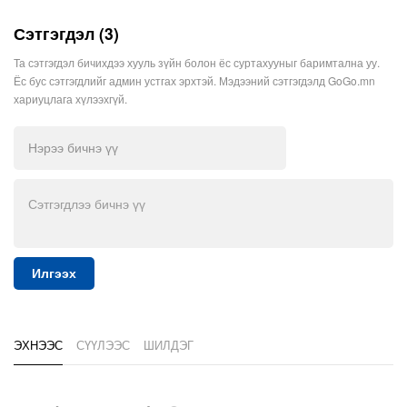
Сэтгэгдэл (3)
Та сэтгэгдэл бичихдээ хууль зүйн болон ёс суртахууныг баримтална уу.
Ёс бус сэтгэгдлийг админ устгах эрхтэй. Мэдээний сэтгэгдэлд GoGo.mn
хариуцлага хүлээхгүй.
Илгээх
ЭХНЭЭС
СҮҮЛЭЭС
ШИЛДЭГ