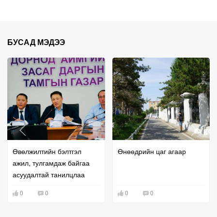
БУСАД МЭДЭЭ
Өвөлжилтийн бэлтгэл
Өнөөдрийн цаг агаар
ажил, тулгамдаж байгаа
асуудалтай танилцлаа
0
0
0
0