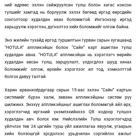
ний өдрөөс эхлэн сайжруулсан түлш болон хагас коксон
түлшийг хамтад нь борлуулж эхлэх бөгөөд иргэд өөрсдийн
сонголтоор худалдан авах боломжтой. Ингэснээр иргэд
харьцуулж хэрэглэн, дүгнэлтээ хийх боломжийг олгож байна.
Энэ жилийн тухайд иргэд туршилтын гурван сарын хугацаанд
“HOTULA” аппликэйшн болон “Сайн” карт ашиглан түлш
худалдан авна. “HOTULA” аппликэйшн нь хэрэглэгч өөрийн
худалдан авсан түлш, зарцуулалт, үлдэгдлээ шууд хянах
боломжийг олгож, өрхийн хэрэглээг ил тод, хэмнэлттэй
болгох давуу талтай.
Харин арванхоёрдугаар сарын 15-аас эхлэн “Сайн” картын
системийг бүрэн халж, зөвхөн аппликэйшны систем рүү
шилжинэ. Энэхүү аппликэйшныг ашиглах боломжгүй айл өрх,
хэрэглэгчид иргэний үнэмлэхийнхээ QR кодоор түлшээ
худалдан авч болох юм. Нийслэлийн Түлш хэрэглэгчдэд
үйлчлэх төв 24 цагийн турш үйл ажиллагаа явуулж, угаарын
хийн болзошгүй эрсдэлээс урьдчилан сэргийлэх ажлыг