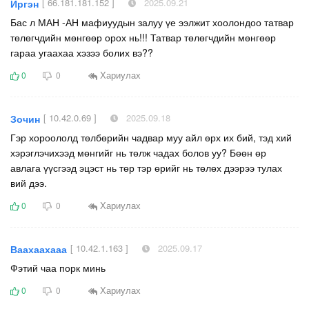
[ 66.181.181.152 ]
2025.09.21
Иргэн
Бас л МАН -АН мафиуудын залуу үе ээлжит хоолондоо татвар
төлөгчдийн мөнгөөр орох нь!!! Татвар төлөгчдийн мөнгөөр
гараа угаахаа хэзээ болих вэ??
Хариулах
0
0
[ 10.42.0.69 ]
2025.09.18
Зочин
Гэр хороололд төлбөрийн чадвар муу айл өрх их бий, тэд хий
хэрэглэчихээд мөнгийг нь төлж чадах болов уу? Бөөн өр
авлага үүсгээд эцэст нь төр тэр өрийг нь төлөх дээрээ тулах
вий дээ.
Хариулах
0
0
[ 10.42.1.163 ]
2025.09.17
Ваахаахааа
Фэтий чаа порк минь
Хариулах
0
0