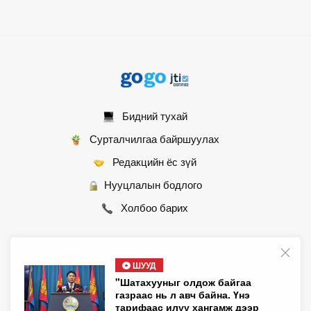
Бидний тухай
Сурталчилгаа байршуулах
Редакцийн ёс зүй
Нууцлалын бодлого
Холбоо барих
ШУУД
© 2007 - 2026 Монгол Контент ХХК • Бүх эрх хуулиар хамгаалагдсан
"Шатахууныг олдож байгаа
газраас нь л авч байна. Үнэ
тарифаас илүү хангамж дээр