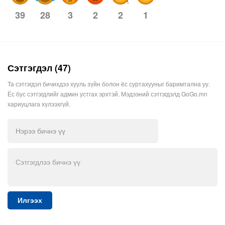
28
3
2
2
1
39
Сэтгэгдэл (47)
Та сэтгэгдэл бичихдээ хууль зүйн болон ёс суртахууныг баримтална уу.
Ёс бус сэтгэгдлийг админ устгах эрхтэй. Мэдээний сэтгэгдэлд GoGo.mn
хариуцлага хүлээхгүй.
Илгээх