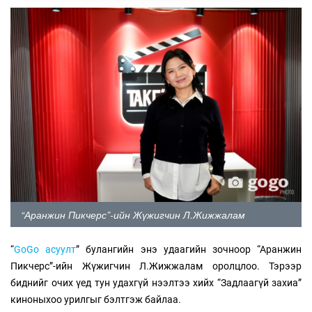
“Аранжин Пикчерс”-ийн Жүжигчин Л.Жижжалам
“
GoGo асуулт
” булангийн энэ удаагийн зочноор “Аранжин
Пикчерс”-ийн Жүжигчин Л.Жижжалам оролцлоо. Тэрээр
биднийг очих үед тун удахгүй нээлтээ хийх “Задлаагүй захиа”
киноныхоо урилгыг бэлтгэж байлаа.