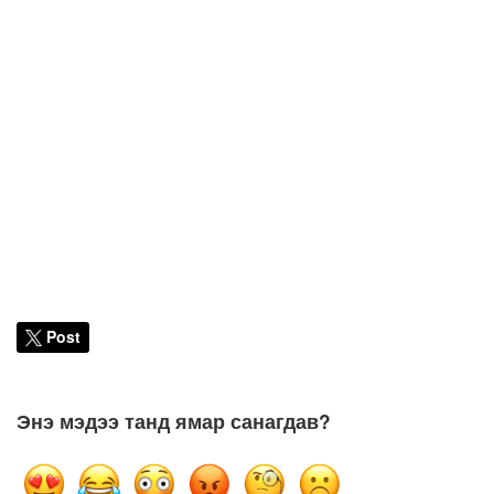
Post
Энэ мэдээ танд ямар санагдав?