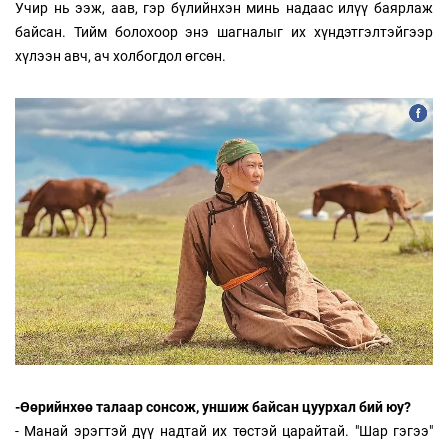
Учир нь ээж, аав, гэр бүлийнхэн минь надаас илүү баярлаж
байсан. Тийм болохоор энэ шагналыг их хүндэтгэлтэйгээр
хүлээн авч, ач холбогдол өгсөн.
-Өөрийнхөө талаар сонсож, уншиж байсан цуурхал бий юу?
- Манай эрэгтэй дүү надтай их төстэй царайтай. "Шар гэгээ"