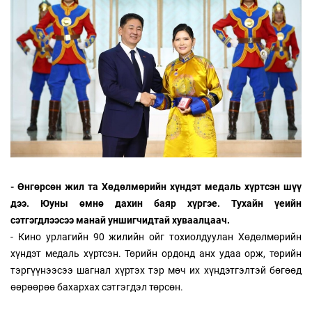
- Өнгөрсөн жил та Хөдөлмөрийн хүндэт медаль хүртсэн шүү
дээ. Юуны өмнө дахин баяр хүргэе. Тухайн үеийн
сэтгэгдлээсээ манай уншигчидтай хуваалцаач.
- Кино урлагийн 90 жилийн ойг тохиолдуулан Хөдөлмөрийн
хүндэт медаль хүртсэн. Төрийн ордонд анх удаа орж, төрийн
тэргүүнээсээ шагнал хүртэх тэр мөч их хүндэтгэлтэй бөгөөд
өөрөөрөө бахархах сэтгэгдэл төрсөн.