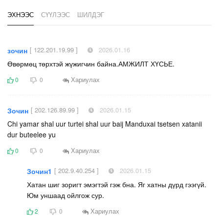
ЭХНЭЭС
СҮҮЛЭЭС
ШИЛДЭГ
[ 122.201.19.99 ]
2026.01.16
зочин
Өвөрмөц төрхтэй жүжигчин байна.АМЖИЛТ ХҮСЬЕ.
Хариулах
0
0
[ 202.126.89.99 ]
2026.01.15
Зочин
Chi yamar shal uur turtei shal uur baij Manduxai tsetsen xatanii
dur buteelee yu
Хариулах
0
0
[ 202.9.40.254 ]
2026.01.15
Зочин1
Хатан шиг зоригт эмэгтэй гэж бна. Яг хатны дүрд гээгүй.
Юм уншаад ойлгож сур.
Хариулах
2
0