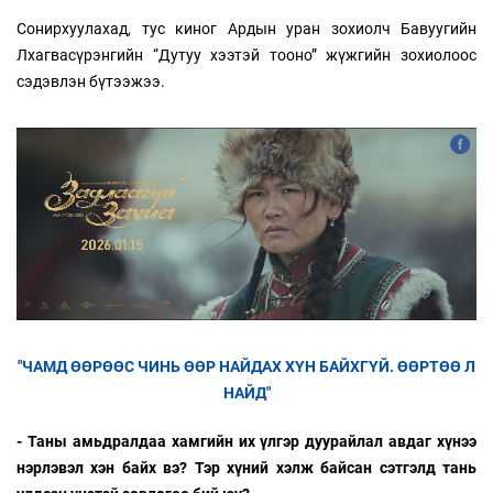
Сонирхуулахад, тус киног Ардын уран зохиолч Бавуугийн
Лхагвасүрэнгийн “Дутуу хээтэй тооно” жүжгийн зохиолоос
сэдэвлэн бүтээжээ.
"ЧАМД ӨӨРӨӨС ЧИНЬ ӨӨР НАЙДАХ ХҮН БАЙХГҮЙ. ӨӨРТӨӨ Л
НАЙД"
- Таны амьдралдаа хамгийн их үлгэр дуурайлал авдаг хүнээ
нэрлэвэл хэн байх вэ? Тэр хүний хэлж байсан сэтгэлд тань