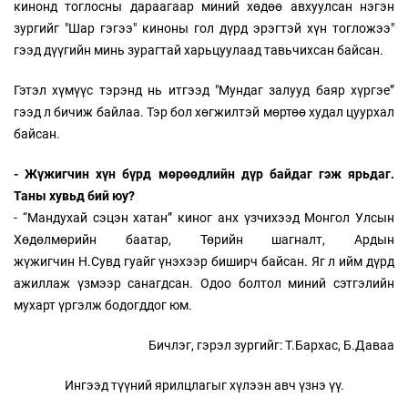
кинонд тоглосны дараагаар миний хөдөө авхуулсан нэгэн
зургийг "Шар гэгээ" киноны гол дүрд эрэгтэй хүн тогложээ"
гээд дүүгийн минь зурагтай харьцуулаад тавьчихсан байсан.
Гэтэл хүмүүс тэрэнд нь итгээд "Мундаг залууд баяр хүргэе”
гээд л бичиж байлаа. Тэр бол хөгжилтэй мөртөө худал цуурхал
байсан.
- Жүжигчин хүн бүрд мөрөөдлийн дүр байдаг гэж ярьдаг.
Таны хувьд бий юу?
- “Мандухай сэцэн хатан” киног анх үзчихээд Монгол Улсын
Хөдөлмөрийн баатар, Төрийн шагналт, Ардын
жүжигчин Н.Сувд гуайг үнэхээр биширч байсан. Яг л ийм дүрд
ажиллаж үзмээр санагдсан. Одоо болтол миний сэтгэлийн
мухарт үргэлж бодогддог юм.
Бичлэг, гэрэл зургийг:
Т.Бархас, Б.Даваа
Ингээд түүний ярилцлагыг хүлээн авч үзнэ үү.