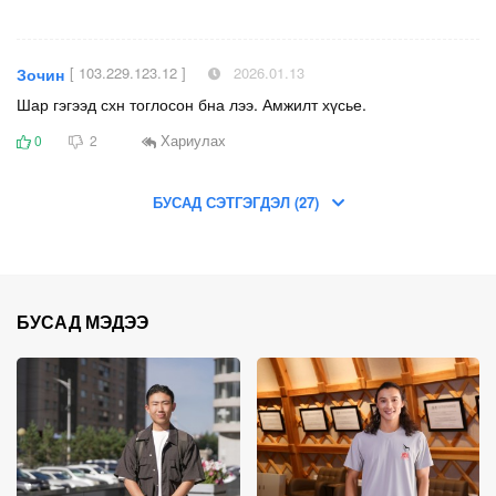
[ 103.229.123.12 ]
2026.01.13
Зочин
Шар гэгээд схн тоглосон бна лээ. Амжилт хүсье.
Хариулах
0
2
БУСАД СЭТГЭГДЭЛ (27)
БУСАД МЭДЭЭ