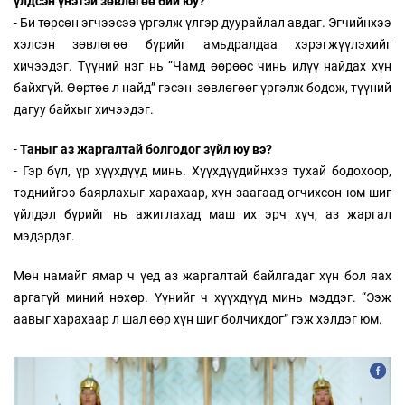
үлдсэн үнэтэй зөвлөгөө бий юу?
- Би төрсөн эгчээсээ үргэлж үлгэр дуурайлал авдаг. Эгчийнхээ
хэлсэн зөвлөгөө бүрийг амьдралдаа хэрэгжүүлэхийг
хичээдэг. Түүний нэг нь “Чамд өөрөөс чинь илүү найдах хүн
байхгүй. Өөртөө л найд” гэсэн зөвлөгөөг үргэлж бодож, түүний
дагуу байхыг хичээдэг.
-
Таныг аз жаргалтай болгодог зүйл юу вэ?
- Гэр бүл, үр хүүхдүүд минь. Хүүхдүүдийнхээ тухай бодохоор,
тэднийгээ баярлахыг харахаар, хүн заагаад өгчихсөн юм шиг
үйлдэл бүрийг нь ажиглахад маш их эрч хүч, аз жаргал
мэдэрдэг.
Мөн намайг ямар ч үед аз жаргалтай байлгадаг хүн бол яах
аргагүй миний нөхөр. Үүнийг ч хүүхдүүд минь мэддэг. “Ээж
аавыг харахаар л шал өөр хүн шиг болчихдог” гэж хэлдэг юм.