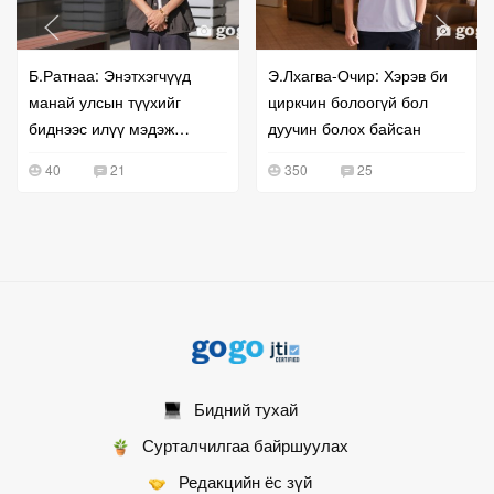
Б.Ратнаа: Энэтхэгчүүд
Э.Лхагва-Очир: Хэрэв би
манай улсын түүхийг
циркчин болоогүй бол
биднээс илүү мэдэж
дуучин болох байсан
байгаа мэт санагдаж
40
21
350
25
эмзэглэдэг
Бидний тухай
Сурталчилгаа байршуулах
Редакцийн ёс зүй