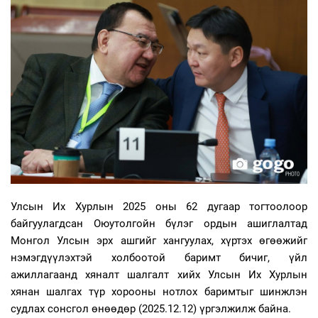
Улсын Их Хурлын 2025 оны 62 дугаар тогтоолоор
байгуулагдсан Оюутолгойн бүлэг ордын ашиглалтад
Монгол Улсын эрх ашгийг хангуулах, хүртэх өгөөжийг
нэмэгдүүлэхтэй холбоотой баримт бичиг, үйл
ажиллагаанд хяналт шалгалт хийх Улсын Их Хурлын
хянан шалгах түр хорооны нотлох баримтыг шинжлэн
судлах сонсгол өнөөдөр (2025.12.12) үргэлжилж байна.