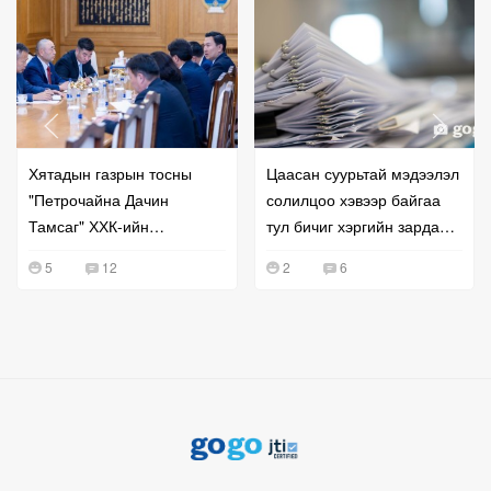
Хятадын газрын тосны
Цаасан суурьтай мэдээлэл
"Петрочайна Дачин
солилцоо хэвээр байгаа
Тамсаг" ХХК-ийн
тул бичиг хэргийн зардал
удирдлагатай уулзжээ
буурахгүй байна гэв
5
12
2
6