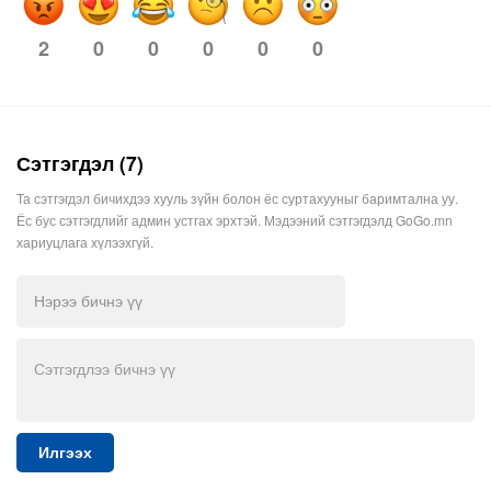
2
0
0
0
0
0
Сэтгэгдэл (7)
Та сэтгэгдэл бичихдээ хууль зүйн болон ёс суртахууныг баримтална уу.
Ёс бус сэтгэгдлийг админ устгах эрхтэй. Мэдээний сэтгэгдэлд GoGo.mn
хариуцлага хүлээхгүй.
Илгээх