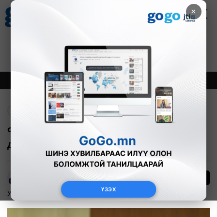
×
Цаг агаар
Зурхай
Валютын ханш
30
8.08
$
3594₮
Онцлох
Шинэ
Тренд
Буцах
ФОТО: Оюу толгойн сонсголын гурав
дахь өдөр
6
А.Анужин
ҮЗЭХ
Улс төр
2025-12-12