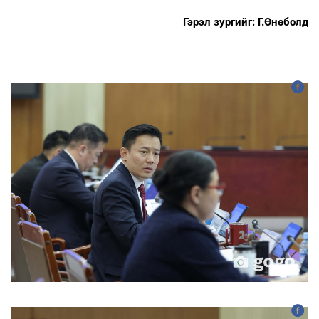
Гэрэл зургийг: Г.Өнөболд