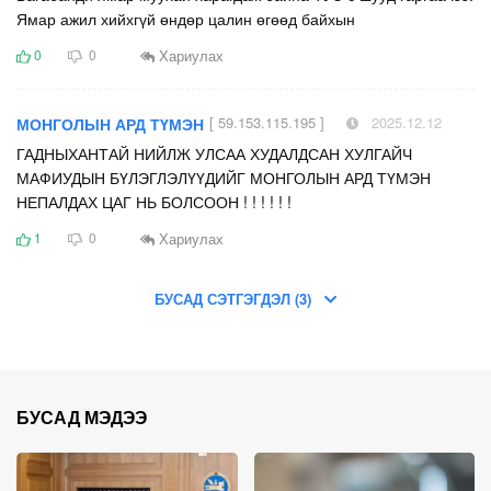
Ямар ажил хийхгүй өндөр цалин өгөөд байхын
Хариулах
0
0
[ 59.153.115.195 ]
2025.12.12
МОНГОЛЫН АРД ТҮМЭН
ГАДНЫХАНТАЙ НИЙЛЖ УЛСАА ХУДАЛДСАН ХУЛГАЙЧ
МАФИУДЫН БҮЛЭГЛЭЛҮҮДИЙГ МОНГОЛЫН АРД ТҮМЭН
НЕПАЛДАХ ЦАГ НЬ БОЛСООН ! ! ! ! ! !
Хариулах
1
0
БУСАД СЭТГЭГДЭЛ (3)
БУСАД МЭДЭЭ