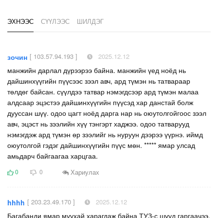
ЭХНЭЭС
СҮҮЛЭЭС
ШИЛДЭГ
[ 103.57.94.193 ]
2025.12.12
зочин
манжийн дарлал дүрээрээ байна. манжийн үед ноёд нь
дайшинхүүгийн пүүсээс зээл авч, ард түмэн нь татвараар
төлдөг байсан. сүүлдээ татвар нэмэгдсээр ард түмэн малаа
алдсаар эцэстээ дайшинхүүгийн пүүсэд хар данстай болж
дууссан шүү. одоо цагт ноёд дарга нар нь оюутолгойгоос зээл
авч, эцэст нь зээлийн хүү тэнгэрт хаджээ. одоо татварууд
нэмэгдэж ард түмэн өр зээлийг нь нуруун дээрээ үүрнэ. иймд
оюутолгой гэдэг дайшинхүүгийн пүүс мөн. ***** ямар улсад
амьдарч байгаагаа харцгаа.
Хариулах
0
0
[ 203.23.49.170 ]
2025.12.12
hhhh
Багабанди ямар муухай харагдаж байна ТУЗ-с шууд гаргаачээ.