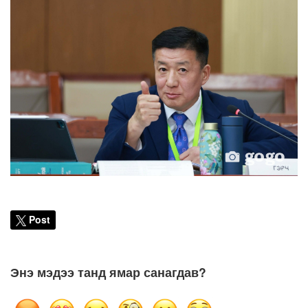
Post
Энэ мэдээ танд ямар санагдав?