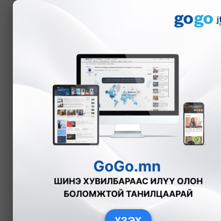
Мэдээ
Сайжруулсан шахмал т
орон нутаг руу зөвшөө
Э.Энхмаа
Нийслэл
2025-11-
ҮЗЭХ