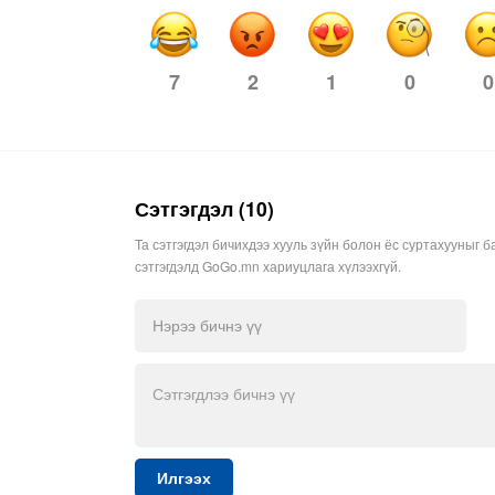
7
2
0
0
1
Сэтгэгдэл (10)
Та сэтгэгдэл бичихдээ хууль зүйн болон ёс суртахууныг б
сэтгэгдэлд GoGo.mn хариуцлага хүлээхгүй.
Илгээх