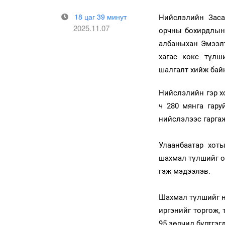
18 цаг 39 минут
Нийслэлийн Заса
2025.11.07
орчны бохирдлын 
албаныхан Эмээл
хагас кокс түлш
шалгалт хийж бай
Нийслэлийн гэр х
ч 280 мянга гару
нийслэлээс гарга
Улаанбаатар хот
шахмал түлшийг ор
гэж мэдээлэв.
Шахмал түлшийг 
иргэнийг торгож,
95 зөрчил бүртгэг