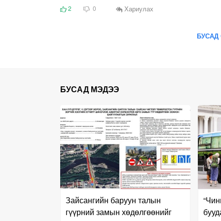
Хариулах
2
0
БУСАД 
БУСАД МЭДЭЭ
Зайсангийн баруун талын
“Чин
гүүрний замын хөдөлгөөнийг
бууд