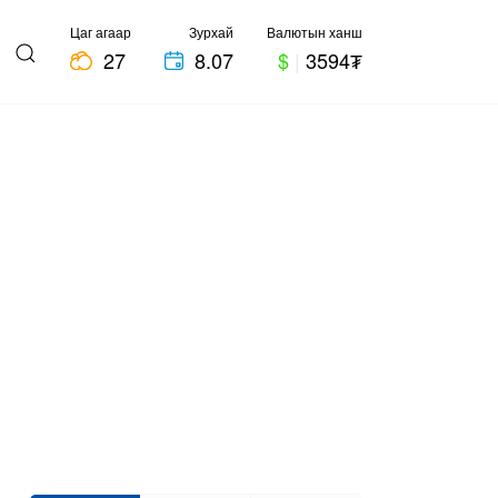
Цаг агаар
Зурхай
Валютын ханш
27
8.07
$
|
3594₮