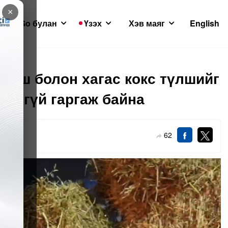
×
GoGo булан
Үзэх
Хэв маяг
English
үлш болон хагас кокс түлшийг
рөлгүй гаргаж байна
62
07