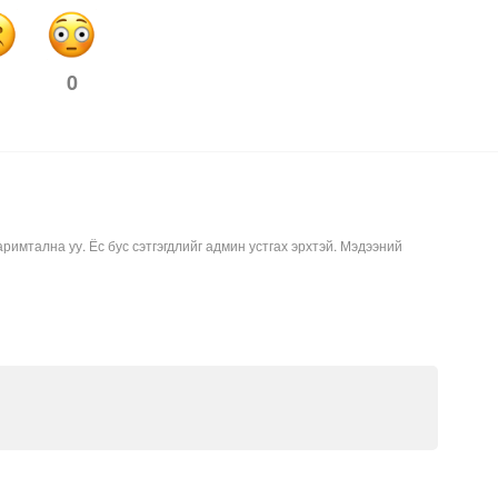
0
аримтална уу. Ёс бус сэтгэгдлийг админ устгах эрхтэй. Мэдээний