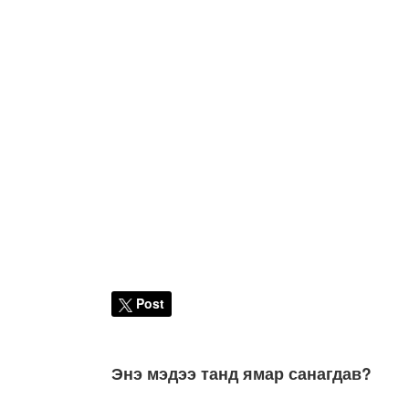
Post
Энэ мэдээ танд ямар санагдав?