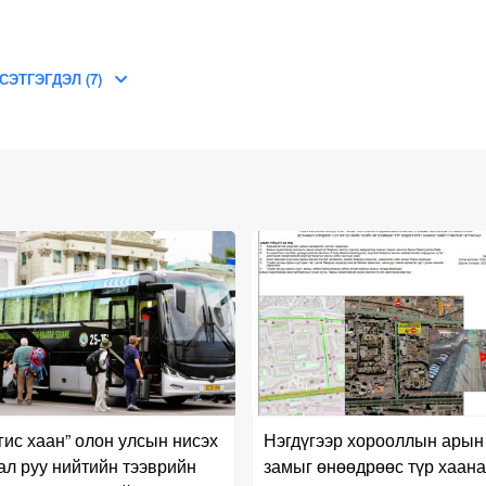
СЭТГЭГДЭЛ (7)
гис хаан” олон улсын нисэх
Нэгдүгээр хорооллын арын
ал руу нийтийн тээврийн
замыг өнөөдрөөс түр хаана