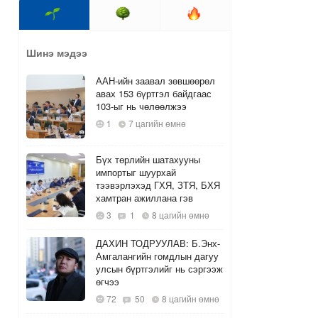
Шинэ мэдээ
ААН-ийн заавал зөвшөөрөл
авах 153 бүртгэл байдгаас
103-ыг нь чөлөөлжээ
1
7 цагийн өмнө
Бүх төрлийн шатахууны
импортыг шуурхай
тээвэрлэхэд ГХЯ, ЗТЯ, БХЯ
хамтран ажиллана гэв
3
1
8 цагийн өмнө
ДАХИН ТОДРУУЛАВ: Б.Энх-
Амгалангийн гомдлын дагуу
улсын бүртгэлийг нь сэргээж
өгчээ
72
50
8 цагийн өмнө