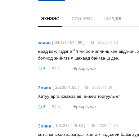
ЭХНЭЭС
СҮҮЛЭЭС
ШИЛДЭГ
[ 66.181.164.190 ]
2025.11.12
зочин
наад кокс гэдэг а***ггүй хогийг чинь хэн авдгийн
болиод энийгээ л шахаад байгаа ш дээ.
Хариулах
0
0
[ 202.9.41.55 ]
2025.11.08
Зочин
Хатуу арга хэмжээ ав, өндөр торгууль өг
Хариулах
0
0
[ 103.212.118.83 ]
2025.11.08
Зочин
хотынхныхоо хэрэгцээг хангаж чадахгүй байж х