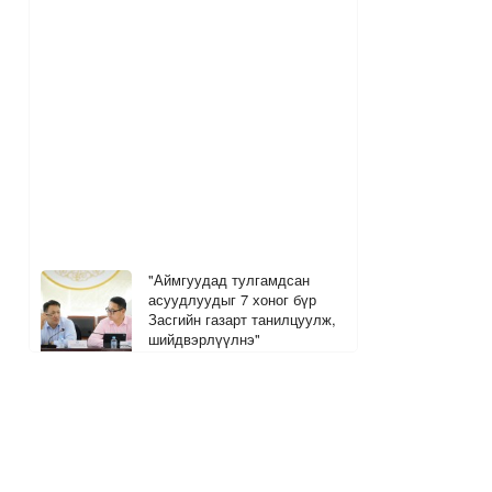
"Аймгуудад тулгамдсан
асуудлуудыг 7 хоног бүр
Засгийн газарт танилцуулж,
шийдвэрлүүлнэ"
9 цагийн өмнө
Дуучин Ариана Гранде шинэ
цомгоо танилцууллаа
1
2
9 цагийн өмнө