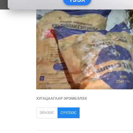
ХУГАЦААГААР ЭРЭМБЭЛЭХ
ЭХНЭЭС
СҮҮЛЭЭС