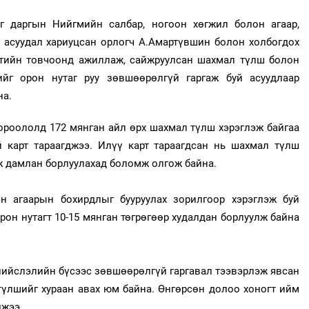
г даргын Нийгмийн салбар, ногоон хөгжил болон агаар,
асуудал хариуцсан орлогч А.Амартүвшин болон холбогдох
тийн товчоонд ажиллаж, сайжруулсан шахмал түлш болон
ийг орон нутаг руу зөвшөөрөлгүй гаргаж буй асуудлаар
на.
ороололд 172 мянган айл өрх шахмал түлш хэрэглэж байгаа
й карт тараагджээ. Илүү карт тараагдсан нь шахмал түлш
ж дамлан борлуулахад боломж олгож байна.
ын агаарын бохирдлыг бууруулах зорилгоор хэрэглэж буй
он нутагт 10-15 мянган төгрөгөөр худалдан борлуулж байна
нийслэлийн бүсээс
зөвшөөрөлгүй
гаргавал тээвэрлэж явсан
 түлшийг хураан авах юм байна. Өнгөрсөн долоо хоногт ийм
джээ.