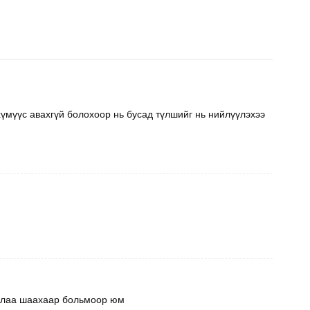
. хүмүүс авахгүй болохоор нь бусад түлшийг нь нийлүүлэхээ
удлаа шаахаар больмоор юм