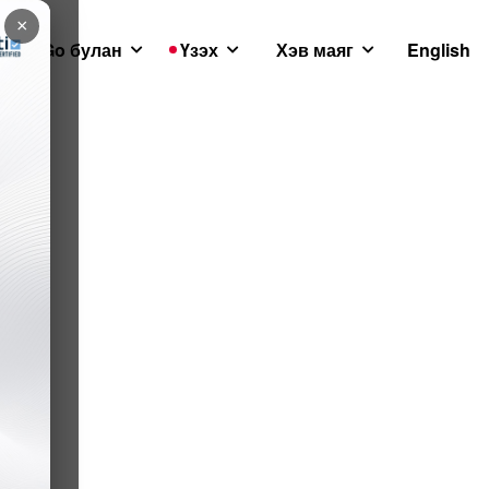
×
GoGo булан
Үзэх
Хэв маяг
English