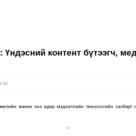
: Үндэсний контент бүтээгч, мед
9-30
 жилийн өмнөх энэ өдөр мэдээллийн технологийн салбарт