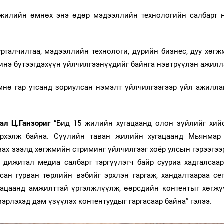
 жилийн өмнөх энэ өдөр мэдээллийн технологийн салбарт
рталчилгаа, мэдээллийн технологи, дүрийн бизнес, дуу хөгж
шинэ бүтээгдэхүүн үйлчилгээнүүдийг байнга нэвтрүүлэн ажилл
нө гар утсанд зориулсан нэмэлт үйлчилгээгээр үйл ажилл
ал Ц.Ганзориг
“Бид 15 жилийн хугацаанд олон зүйлийг хийс
эрхэлж байна. Сүүлийн таван жилийн хугацаанд Мьянмар
зах зээлд хөгжмийн стриминг үйлчилгээг хоёр улсын гэрээгээ
д дижитал медиа салбарт тэргүүлэгч байр сууриа хадгалсаа
ндсан гурван төрлийн вэбийг эрхлэн гаргаж, хандалтаараа с
ацаанд амжилттай үргэлжлүүлж, өөрсдийн контентыг хөгжү
эрлэхэд дэм үзүүлэх контентуудыг гаргасаар байна” гэлээ.