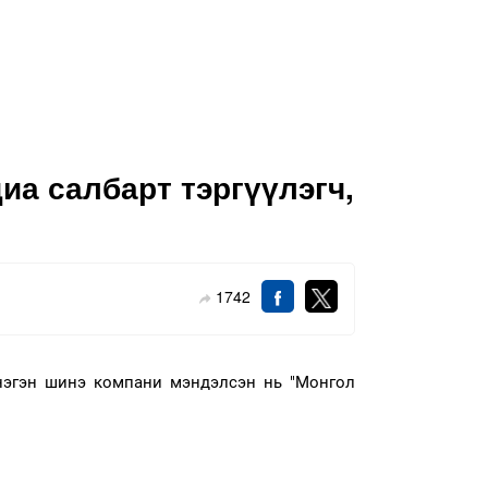
иа салбарт тэргүүлэгч,
1742
 нэгэн шинэ компани мэндэлсэн нь "Монгол