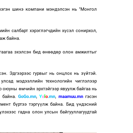
 нэгэн шинэ компани мэндэлсэн нь "Монгол
мийн салбарт хэрэглэгчдийн хүсэл сонирхол,
аж байна.
агаагаа эхэлсэн бид өнөөдөр олон амжилтыг
эн. Эдгээрээс гурвыг нь онцлох нь зүйтэй.
 улсад мэдээллийн технологийн чиглэлээр
р оюуны өмчийн эрхтэйгээр явуулж байгаа нь
р байна.
GoGo.mn
,
Y
o
l
o
.mn
,
maamuu.mn
гэсэн
егмент бүртээ тэргүүлж байна. Бид үндэсний
үлэхээс гадна олон улсын байгууллагуудтай