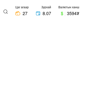
Цаг агаар
Зурхай
Валютын ханш
27
8.07
$
|
3594₮