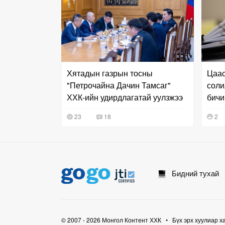
Хятадын газрын тосны
Цаас
"Петрочайна Дачин Тамсаг"
соли
ХХК-ийн удирдлагатай уулзжээ
бичи
байн
23
18
2
Бидний тухай
© 2007 - 2026 Монгол Контент ХХК • Бүх эрх хуулиар х