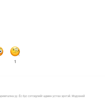
1
аримтална уу. Ёс бус сэтгэгдлийг админ устгах эрхтэй. Мэдээний