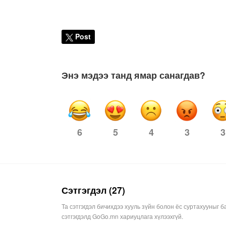
Post
Энэ мэдээ танд ямар санагдав?
6
4
3
3
5
Сэтгэгдэл (27)
Та сэтгэгдэл бичихдээ хууль зүйн болон ёс суртахууныг б
сэтгэгдэлд GoGo.mn хариуцлага хүлээхгүй.