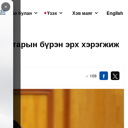
×
GoGo булан
Үзэх
Хэв маяг
English
баатарын бүрэн эрх хэрэгжиж
109
4