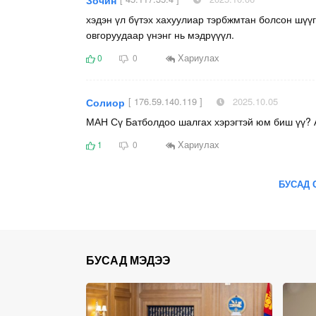
хэдэн үл бүтэх хахуулиар тэрбжмтан болсон шүү
овгоруудаар үнэнг нь мэдрүүүл.
Хариулах
0
0
[ 176.59.140.119 ]
2025.10.05
Солиор
МАН Сү Батболдоо шалгах хэрэгтэй юм биш үү?
Хариулах
1
0
БУСАД 
БУСАД МЭДЭЭ