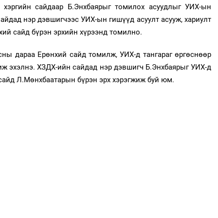
д хэргийн сайдаар Б.Энхбаярыг томилох асуудлыг УИХ-ын
айдад нэр дэвшигчээс УИХ-ын гишүүд асуулт асууж, хариулт
өнхий сайд бүрэн эрхийн хүрээнд томилно.
сны дараа Ерөнхий сайд томилж, УИХ-д тангараг өргөснөөр
жиж эхэлнэ. ХЗДХ-ийн сайдад нэр дэвшигч Б.Энхбаярыг УИХ-д
 сайд Л.Мөнхбаатарын бүрэн эрх хэрэгжиж буй юм.