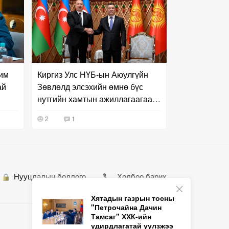
чим
Киргиз Улс НҮБ-ын Аюулгүйн
ай
Зөвлөлд элсэхийн өмнө бүс
нутгийн хамтын ажиллагаагаа
эрчимжүүллээ
2
1
Нууцлалын бодлого
Холбоо барих
Хятадын газрын тосны
"Петрочайна Дачин
Тамсаг" ХХК-ийн
удирдлагатай уулзжээ