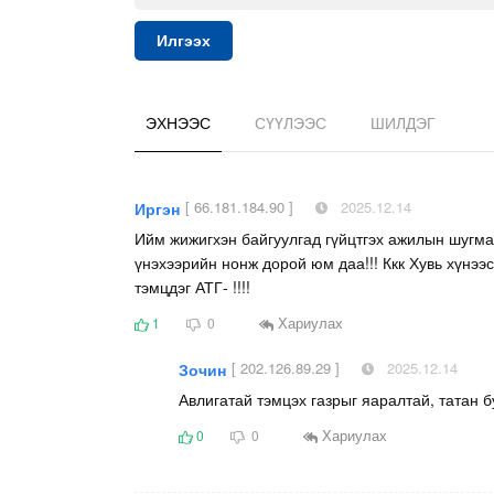
Илгээх
ЭХНЭЭС
СҮҮЛЭЭС
ШИЛДЭГ
[ 66.181.184.90 ]
2025.12.14
Иргэн
Ийм жижигхэн байгуулгад гүйцтгэх ажилын шугмаа
үнэхээрийн нонж дорой юм даа!!! Ккк Хувь хүнээ
тэмцдэг АТГ- !!!!
Хариулах
1
0
[ 202.126.89.29 ]
2025.12.14
Зочин
Авлигатай тэмцэх газрыг яаралтай, татан б
Хариулах
0
0