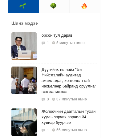
Шинэ мэдээ
орсон тул дарав
1
5 минутын өмнө
Дүүгийнх нь найз "Би
Нийслэлийн аудитад
ажилладаг, хөнгөлөлттэй
нөхцөлөөр байранд оруулна"
гэж залилжээ
3
37 минутын өмнө
Жолоочийн даатгалын тухай
хууль зөрчих зөрчил 34
хувиар буурчээ
1
56 минутын өмнө