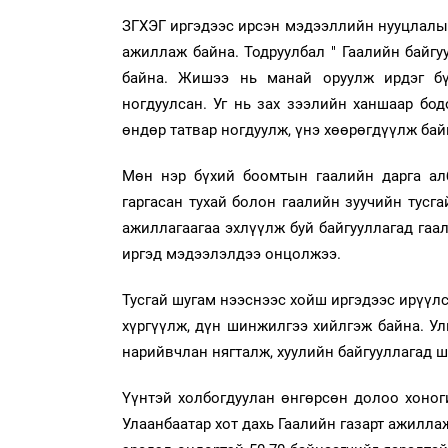
ЗГХЭГ иргэдээс ирсэн мэдээллийн нууцлалыг
ажиллаж байна. Тодруулбал " Гаалийн байгу
байна. Жишээ нь манай оруулж ирдэг бү
ногдуулсан. Уг нь зах зээлийн ханшаар бод
өндөр татвар ногдуулж, үнэ хөөрөгдүүлж бай
Мөн нэр бүхий боомтын гаалийн дарга ал
гаргасан тухай болон гаалийн зуучийн тусга
ажиллагаагаа эхлүүлж буй байгууллагад гаа
иргэд мэдээлэлдээ онцолжээ.
Тусгай шугам нээснээс хойш иргэдээс ирүүлс
хүргүүлж, дүн шинжилгээ хийлгэж байна. У
нарийвчлан нягталж, хуулийн байгууллагад 
Үүнтэй холбогдуулан өнгөрсөн долоо хоноги
Улаанбаатар хот дахь Гаалийн газарт ажилла