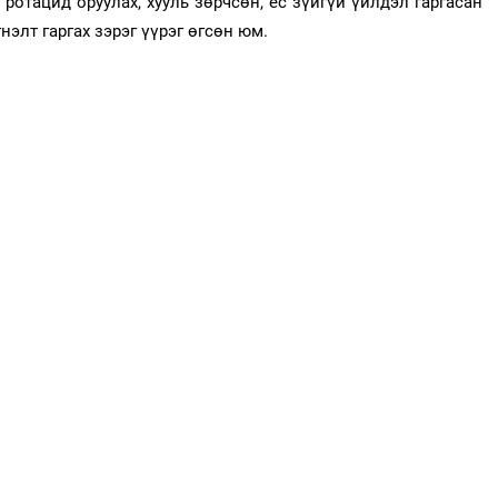
 ротацид оруулах, хууль зөрчсөн, ёс зүйгүй үйлдэл гаргасан
нэлт гаргах зэрэг үүрэг өгсөн юм.