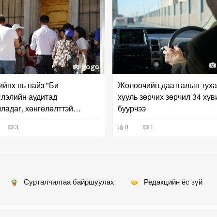
ийнх нь найз "Би
Жолоочийн даатгалын туха
лэлийн аудитад
хууль зөрчих зөрчил 34 хув
ладаг, хөнгөлөлттэй
буурчээ
өлөөр байранд оруулна"
3
0
1
залилжээ
Сурталчилгаа байршуулах
Редакцийн ёс зүй