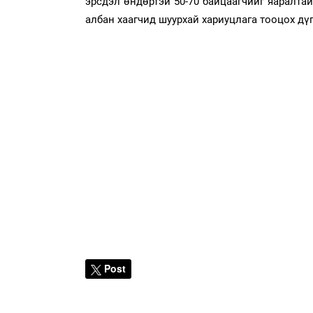
эрсдэл өндөртэй 50-70 байцаагчийг яаралтай
албан хаагчид шуурхай хариуцлага тооцох дүг
Post