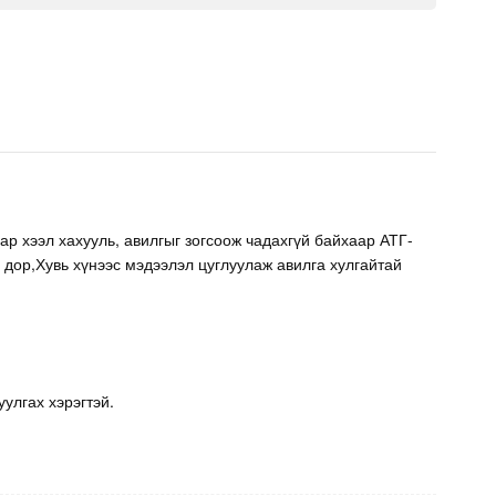
р хээл хахууль, авилгыг зогсоож чадахгүй байхаар АТГ-
с дор,Хувь хүнээс мэдээлэл цуглуулаж авилга хулгайтай
уулгах хэрэгтэй.