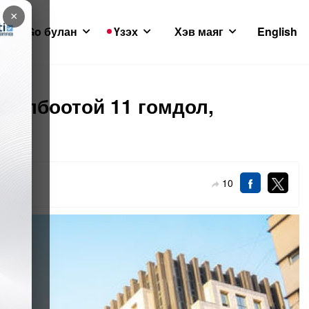
×
GoGo булан
Үзэх
Хэв маяг
English
холбоотой 11 гомдол,
10