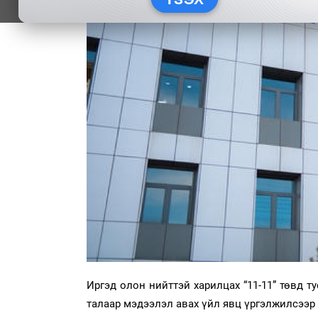
Иргэд олон нийттэй харилцах “11-11” төвд т
талаар мэдээлэл авах үйл явц үргэлжилсээр 