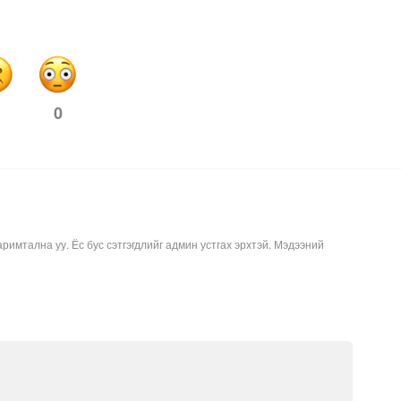
0
аримтална уу. Ёс бус сэтгэгдлийг админ устгах эрхтэй. Мэдээний