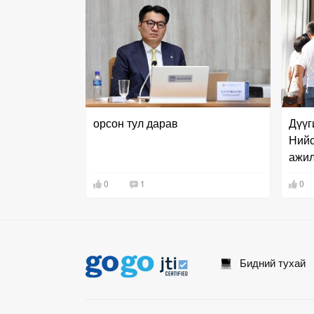
орсон тул дарав
Дүүг
Нийс
ажил
нөхц
0
1
0
гэж 
Бидний тухай