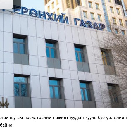
усгай шугам нээж, гаалийн ажилтнуудын хууль бус үйлдлийн
байна.