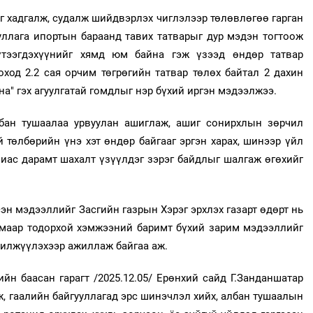
 хадгалж, судалж шийдвэрлэх чиглэлээр төлөвлөгөө гарган
уллага ипортын бараанд тавих татварыг дур мэдэн тогтоож
тээгдэхүүнийг хямд юм байна гэж үзээд өндөр татвар
оход 2.2 сая орчим төгрөгийн татвар төлөх байтал 2 дахин
на" гэх агуулгатай гомдлыг нэр бүхий иргэн мэдээлжээ.
бан тушаалаа урвуулан ашиглаж, ашиг сонирхлын зөрчил
й төлбөрийн үнэ хэт өндөр байгааг эргэн харах, шинээр үйл
лиас дарамт шахалт үзүүлдэг зэрэг байдлыг шалгаж өгөхийг
эн мэдээллийг Засгийн газрын Хэрэг эрхлэх газарт өдөрт нь
лмаар тодорхой хэмжээний баримт бүхий зарим мэдээллийг
шилжүүлэхээр ажиллаж байгаа аж.
йн баасан гарагт /2025.12.05/ Ерөнхий сайд Г.Занданшатар
ж, гаалийн байгууллагад эрс шинэчлэл хийх, албан тушаалын