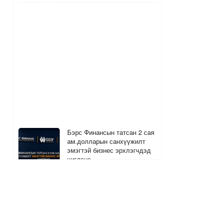
Бэрс Финансын татсан 2 сая
ам.долларын санхүүжилт
эмэгтэй бизнес эрхлэгчдэд
чиглэнэ
4
1 цагийн өмнө
Хөтчийн тэмдэглэл #2:
Паркинсоны өвчтэй, өндөр
нидерландтай алхсан нь…
14
3
1 цагийн өмнө