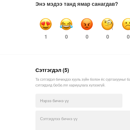
Энэ мэдээ танд ямар санагдав?
0
0
0
0
1
Сэтгэгдэл (5)
Та сэтгэгдэл бичихдээ хууль зүйн болон ёс суртахууныг б
сэтгэгдэлд GoGo.mn хариуцлага хүлээхгүй.