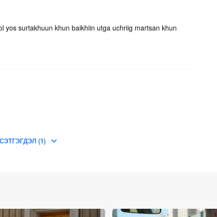
ol yos surtakhuun khun baikhiin utga uchriig martsan khun
СЭТГЭГДЭЛ (1)