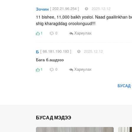
[ 202.21.96.254 ]
2025.12.12
Зочин
11 bishee, 11,000 baikh yostoi. Naad gaaliinkhan b
shig kharagddag oroolonguud!!!
Хариулах
1
0
[ 66.181.190.193 ]
2025.12.12
Б
Бага б.ашдэээ
Хариулах
1
0
БУСАД 
БУСАД МЭДЭЭ