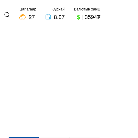
Цаг агаар
Зурхай
Валютын ханш
27
8.07
$
|
3594₮