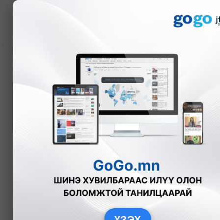
Мэдээ
Гаалийн ажилтнуудтай 
мэдээлэл бүртгэгджээ
А.Анужин
Нийгэм
2025-12-12
ҮЗЭХ