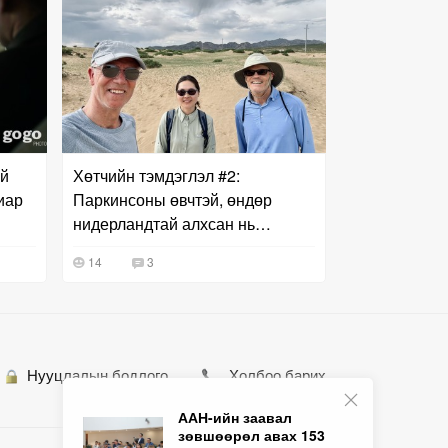
й
Хөтчийн тэмдэглэл #2:
иар
Паркинсоны өвчтэй, өндөр
нидерландтай алхсан нь…
14
3
Нууцлалын бодлого
Холбоо барих
ААН-ийн заавал
зөвшөөрөл авах 153