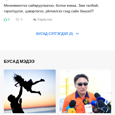
Менежментээ сайжруулаачээ, болхи юмаа. Зам талбай,
гэрэлтуулэг, цэвэрлэгээ, уйлчилгээ гээд сайн бишээ!!!
Хариулах
0
0
БУСАД СЭТГЭГДЭЛ (2)
БУСАД МЭДЭЭ