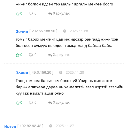
жижиг болгон идсэн тэр малыг яргалж мөнгөө босго
Хариулах
0
0
[ 202.55.188.90 ]
2025.11.28
Зочин
томыг барих мөнгийг цавчиж идсээр байгаад жижигхэн
болгосон хүмүүс нь одоо ч амьд мэнд байгаа байх.
Хариулах
0
0
[ 49.0.156.20 ]
2025.11.28
Зочин
Ганц том юм барьж өгч болохгүй Учир нь жижиг юм
барьж өгчихөөд дараа нь хөнгөлттэй зээл нэртэй зээлийн
хүү гэж нэмэлт ашиг олно
Хариулах
0
0
[ 192.82.92.42 ]
2025.11.27
Иргэн