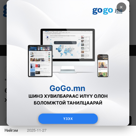
×
Цаг агаар
Зурхай
Валютын ханш
30
8.08
$
3594₮
Онцлох
Шинэ
Тренд
Буцах
“Чингис хаан” олон улсын нисэх
буудлын өргөтгөлийн төсөлд Япон Улс
хөнгөлөлттэй зээл олгоно
ҮЗЭХ
11
О.Батхишиг
Нийгэм
2025-11-27