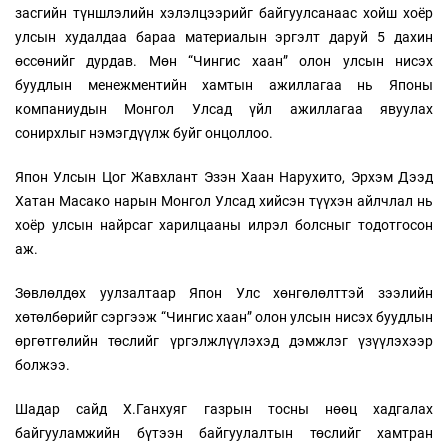
засгийн түншлэлийн хэлэлцээрийг байгуулсанаас хойш хоёр
улсын худалдаа бараа материалын эргэлт даруй 5 дахин
өссөнийг дурдав. Мөн “Чингис хаан” олон улсын нисэх
буудлын менежментийн хамтын ажиллагаа нь Японы
компаниудын Монгол Улсад үйл ажиллагаа явуулах
сонирхлыг нэмэгдүүлж буйг онцоллоо.
Япон Улсын Цог Жавхлант Эзэн Хаан Нарухито, Эрхэм Дээд
Хатан Масако нарын Монгол Улсад хийсэн түүхэн айлчлал нь
хоёр улсын найрсаг харилцааны илрэл болсныг тодотгосон
аж.
Зөвлөлдөх уулзалтаар Япон Улс хөнгөлөлттэй зээлийн
хөтөлбөрийг сэргээж “Чингис хаан” олон улсын нисэх буудлын
өргөтгөлийн төслийг үргэлжлүүлэхэд дэмжлэг үзүүлэхээр
болжээ.
Шадар сайд Х.Ганхуяг газрын тосны нөөц хадгалах
байгууламжийн бүтээн байгуулалтын төслийг хамтран