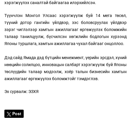
хэрэгжүүлэх саналтай байгаагаа илэрхийлсэн.
Түүнчлэн Монгол Улсаас хэрэгжүүлж буй 14 мега төсөл,
түүний дотор гангийн үйлдвэр, зэс боловсруулах үйлдвэр
зэрэг чиглэлээр хамтын ажиллагааг өргөжүүлэх боломжийн
талаар танилцуулж, бүсчилсэн хөгжлийн бодлогын хүрээнд
Японы туршлага, хамтын ажиллагаа чухал байгааг онцоллоо.
Дэд сайд Ямада дэд бүтцийн менежмент, үерийн эрсдэл, хүний
нөөцийн солилцоо, инновацын салбарт хэрэгжүүлж буй Японы
төслүүдийн талаар мэдээлж, хоёр талын бизнесийн хамтын
ажиллагааг өргөжүүлэх боломжтойг тэмдэглэв.
Эх сурвалж: ЭЗХЯ
Post