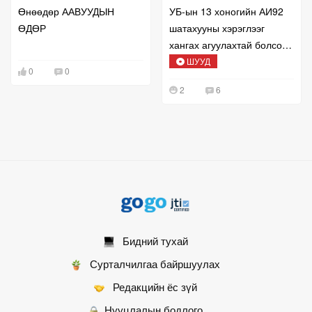
Өнөөдөр ААВУУДЫН
УБ-ын 13 хоногийн АИ92
ӨДӨР
шатахууны хэрэглээг
хангах агуулахтай болсон
талаар мэдээлж байна
ШУУД
0
0
2
6
Бидний тухай
Сурталчилгаа байршуулах
Редакцийн ёс зүй
Нууцлалын бодлого