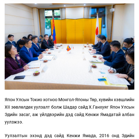
Япон Улсын Токио хотноо Монгол-Японы Төр, хувийн хэвшлийн
XII зөвлөлдөх уулзалт болж Шадар сайд Х.Ганхуяг Япон Улсын
Эдийн засаг, аж үйлдвэрийн дэд сайд Кенжи Ямадатай албан
уулзжээ.
Уулзалтын эхэнд дэд сайд Кенжи Ямада, 2016 онд Эдийн