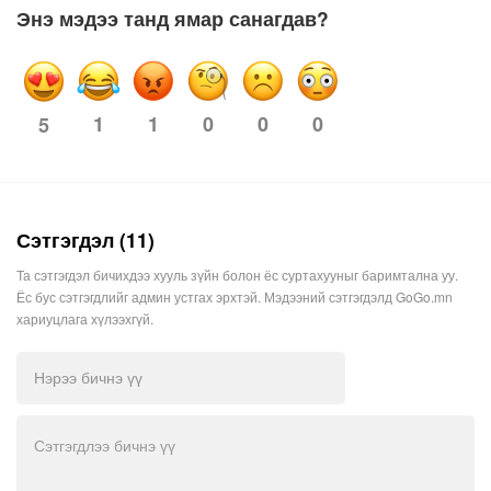
Энэ мэдээ танд ямар санагдав?
1
1
0
0
0
5
Сэтгэгдэл (11)
Та сэтгэгдэл бичихдээ хууль зүйн болон ёс суртахууныг баримтална уу.
Ёс бус сэтгэгдлийг админ устгах эрхтэй. Мэдээний сэтгэгдэлд GoGo.mn
хариуцлага хүлээхгүй.