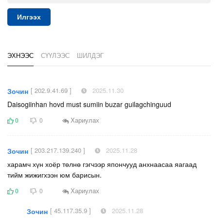
Илгээх
ЭХНЭЭС
СҮҮЛЭЭС
ШИЛДЭГ
[ 202.9.41.69 ]
2025.11.30
Зочин
Daisogiinhan hovd must sumiin buzar guilagchinguud
Хариулах
0
0
[ 203.217.139.240 ]
2025.11.28
Зочин
харамч хүн хоёр төлнө гэгчээр япончууд анхнаасаа яагаад
тийм жижигхээн юм барисын.
Хариулах
0
0
[ 45.117.35.9 ]
2025.11.28
Зочин