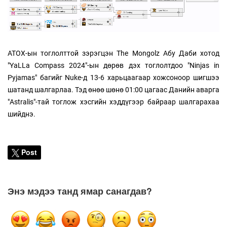
ATOX-ын тоглолттой зэрэгцэн The Mongolz Абу Даби хотод
"YaLLa Compass 2024"-ын дөрөв дэх тоглолтдоо "Ninjas in
Pyjamas" багийг Nuke-д 13-6 харьцаагаар хожсоноор шигшээ
шатанд шалгарлаа. Тэд өнөө шөнө 01:00 цагаас Данийн аварга
"Astralis"-тай тоглож хэсгийн хэддүгээр байраар шалгарахаа
шийднэ.
Post
Энэ мэдээ танд ямар санагдав?