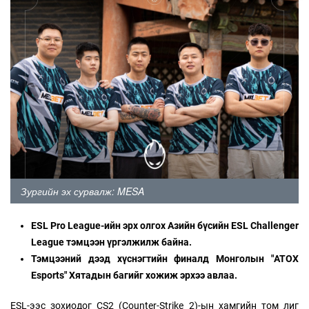
Зургийн эх сурвалж: MESA
ESL Pro League-ийн эрх олгох Азийн бүсийн ESL Challenger
League тэмцээн үргэлжилж байна.
Тэмцээний дээд хүснэгтийн финалд Монголын "ATOX
Esports" Хятадын багийг хожиж эрхээ авлаа.
ESL-ээс зохиодог CS2 (Counter-Strike 2)-ын хамгийн том лиг