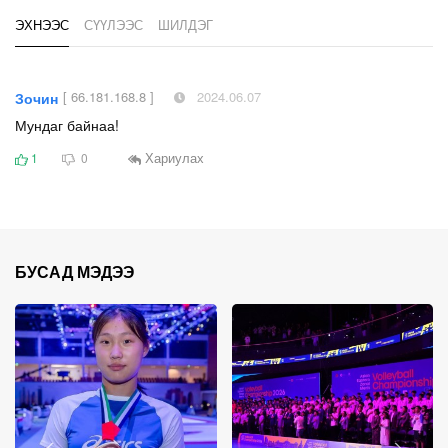
ЭХНЭЭС
СҮҮЛЭЭС
ШИЛДЭГ
[ 66.181.168.8 ]
2024.06.07
Зочин
Мундаг байнаа!
Хариулах
1
0
БУСАД МЭДЭЭ