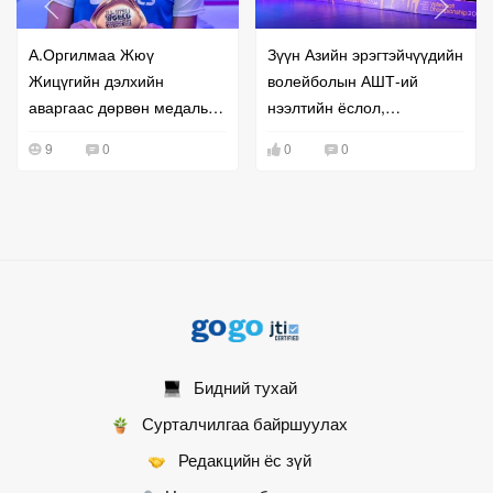
А.Оргилмаа Жюү
Зүүн Азийн эрэгтэйчүүдийн
Жицүгийн дэлхийн
волейболын АШТ-ий
аваргаас дөрвөн медаль
нээлтийн ёслол,
хүртлээ
тоглолтууд боллоо
9
0
0
0
Бидний тухай
Сурталчилгаа байршуулах
Редакцийн ёс зүй