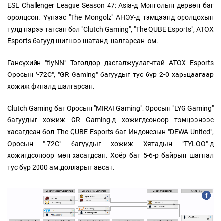
ESL Challenger League Season 47: Asia-д Монголын дөрвөн баг
оролцсон. Үүнээс "The Mongolz" АНЭУ-д тэмцээнд оролцохын
тулд нэрээ татсан бол "Clutch Gaming", "The QUBE Esports", ATOX
Esports багууд шигшээ шатанд шалгарсан юм.
Гансүхийн "flyNN" Төгөлдөр дасгалжуулагчтай ATOX Esports
Оросын "-72C", "GR Gaming" багуудыг тус бүр 2-0 харьцаагаар
хожиж финалд шалгарсан.
Clutch Gaming баг Оросын "MIRAI Gaming", Оросын "LYG Gaming"
багуудыг хожиж GR Gaming-д хожигдсоноор тэмцээнээс
хасагдсан бол The QUBE Esports баг Индонезын "DEWA United",
Оросын "-72C" багуудыг хожиж Хятадын "TYLOO"-д
хожигдсоноор мөн хасагдсан. Хоёр баг 5-6-р байрын шагнал
тус бүр 2000 ам.долларыг авсан.