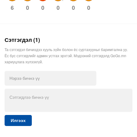
0
0
0
0
0
6
Сэтгэгдэл (1)
Та сэтгэгдэл бичихдээ хууль зүйн болон ёс суртахууныг баримтална уу.
Ёс бус сэтгэгдлийг админ устгах эрхтэй. Мэдээний сэтгэгдэлд GoGo.mn
хариуцлага хүлээхгүй.
Илгээх