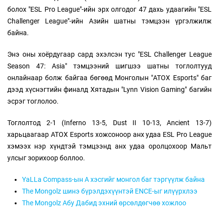
болох "ESL Pro League"-ийн эрх олгодог 47 дахь удаагийн "ESL
Challenger League"-ийн Азийн шатны тэмцээн үргэлжилж
байна.
Энэ оны хоёрдугаар сард эхэлсэн тус "ESL Challenger League
Season 47: Asia" тэмцээний шигшээ шатны тоглолтууд
онлайнаар болж байгаа бөгөөд Монголын "ATOX Esports" баг
дээд хүснэгтийн финалд Хятадын "Lynn Vision Gaming" багийн
эсрэг тоглолоо.
Тоглолтод 2-1 (Inferno 13-5, Dust II 10-13, Ancient 13-7)
харьцаагаар ATOX Esports хожсоноор анх удаа ESL Pro League
хэмээх нэр хүндтэй тэмцээнд анх удаа оролцохоор Мальт
улсыг зорихоор боллоо.
YaLLa Compass-ын А хэсгийг монгол баг тэргүүлж байна
The Mongolz шинэ бүрэлдэхүүнтэй ENCE-ыг илүүрхлээ
The Mongolz Абу Дабид эхний өрсөлдөгчөө хожлоо