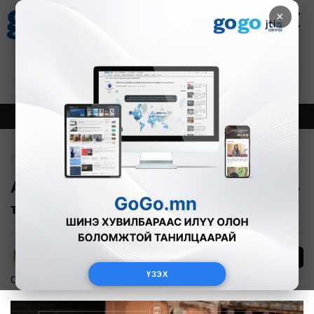
×
Цаг агаар
Зурхай
Валютын ханш
27
8.07
$
3594₮
Онцлох
Шинэ
Тренд
Буцах
ATOX Esports анх удаа ESL Pro League-
т оролцохоор боллоо
401
А.Эрхэмбаяр
ҮЗЭХ
Спорт
2024-06-06