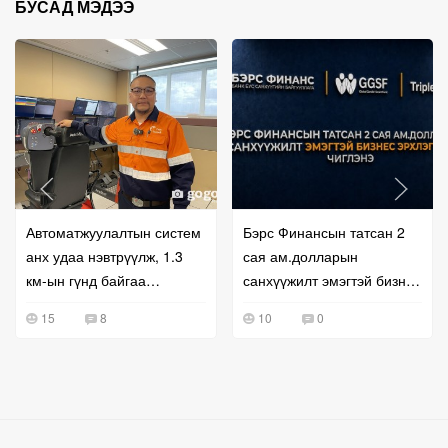
БУСАД МЭДЭЭ
Автоматжуулалтын систем
Бэрс Финансын татсан 2
анх удаа нэвтрүүлж, 1.3
сая ам.долларын
км-ын гүнд байгаа
санхүүжилт эмэгтэй бизнес
машинуудыг алсаас
эрхлэгчдэд чиглэнэ
15
8
10
0
жолоодож байна