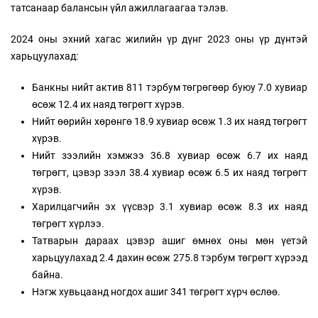
татсанаар балансын үйл ажиллагаагаа тэлэв.
2024 оны эхний хагас жилийн үр дүнг 2023 оны үр дүнтэй
харьцуулахад:
Банкны нийт актив 811 тэрбум төгрөгөөр буюу 7.0 хувиар
өсөж 12.4 их наяд төгрөгт хүрэв.
Нийт өөрийн хөрөнгө 18.9 хувиар өсөж 1.3 их наяд төгрөгт
хүрэв.
Нийт зээлийн хэмжээ 36.8 хувиар өсөж 6.7 их наяд
төгрөгт, цэвэр зээл 38.4 хувиар өсөж 6.5 их наяд төгрөгт
хүрэв.
Харилцагчийн эх үүсвэр 3.1 хувиар өсөж 8.3 их наяд
төгрөгт хүрлээ.
Татварын дараах цэвэр ашиг өмнөх оны мөн үетэй
харьцуулахад 2.4 дахин өсөж 275.8 тэрбум төгрөгт хүрээд
байна.
Нэгж хувьцаанд ногдох ашиг 341 төгрөгт хүрч өслөө.