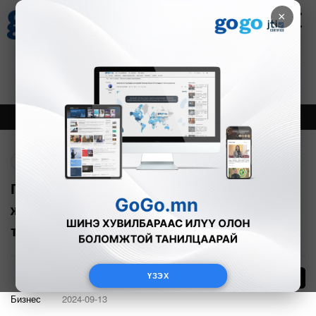
×
Цаг агаар
Зурхай
Валютын ханш
30
8.08
$
3594₮
Онцлох
Шинэ
Тренд
Буцах
Голомт банкны 2024 оны эхний хагас
жилийн аудитлагдсан санхүүгийн
тайланг танилцуулъя
ҮЗЭХ
10
Бизнес
2024-09-13