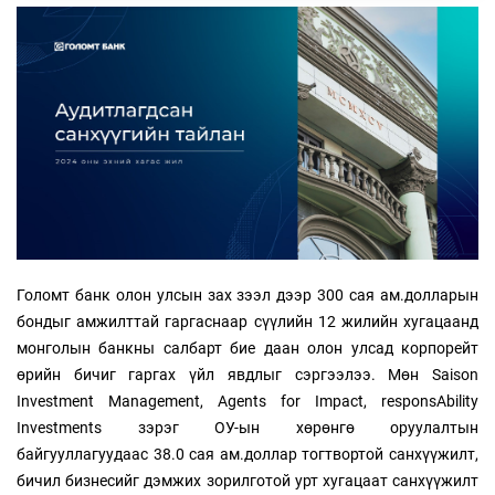
Голомт банк олон улсын зах зээл дээр 300 сая ам.долларын
бондыг амжилттай гаргаснаар сүүлийн 12 жилийн хугацаанд
монголын банкны салбарт бие даан олон улсад корпорейт
өрийн бичиг гаргах үйл явдлыг сэргээлээ. Мөн Saison
Investment Management, Agents for Impact, responsAbility
Investments зэрэг ОУ-ын хөрөнгө оруулалтын
байгууллагуудаас 38.0 сая ам.доллар тогтвортой санхүүжилт,
бичил бизнесийг дэмжих зорилготой урт хугацаат санхүүжилт