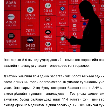
Энэ сарын 5-6-ны өдрүүдэд дэлхийн томоохон хөрөнгийн зах
зээлийн индексүүд унасан ч өнөөдрөөс тогтворжлоо.
Дэлхийн хамгийн том эдийн засагтай улс болох АНУ-ын эдийн
засаг агших нь гэсэн болгоомжлолын улмаас хувьцааны үнэ
унав. Энэ сарын 2-нд буюу өнгөрсөн баасан гарагт АНУ-ын
ажилгүйдлийн түвшинг танилцуулсан. Тус улсад хөдөө аж
ахуйгаас бусад салбаруудад нийт 114 мянган хүн шинээр
ажилд орсныг мэдээлэв. Эдийн засагчид 175-185 мянган хүн