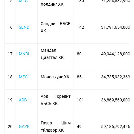
15
MLG
180
71,254,587,960
Холдинг ХК
Сэндли ББСБ
16
SEND
142
31,791,654,000
ХК
Мандал
17
MNDL
80
49,944,128,000
Даатгал ХК
18
MFC
Монос хүнс ХК
85
34,735,932,363
Ард кредит
19
ADB
101
36,869,560,000
ББСБ ХК
Газар Шим
20
GAZR
49
59,186,792,426
Үйлдвэр ХК