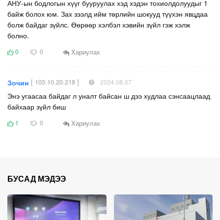
АНУ-ын бодлогын хүүг бууруулах хэд хэдэн тохиолдолуудыг 1
байж болох юм. Зах зээлд ийм төрлийн шокууд түүхэн явцдаа
болж байдаг зүйлс. Өөрөөр хэлбэл хэвийн зүйл гэж хэлж
болно.
Хариулах
0
0
[ 103.10.20.218 ]
2024.08.07
Зочин
Энэ угаасаа байдаг л уналт байсан ш дээ худлаа сэнсаацлаад
байхаар зүйл биш
Хариулах
1
0
БУСАД МЭДЭЭ