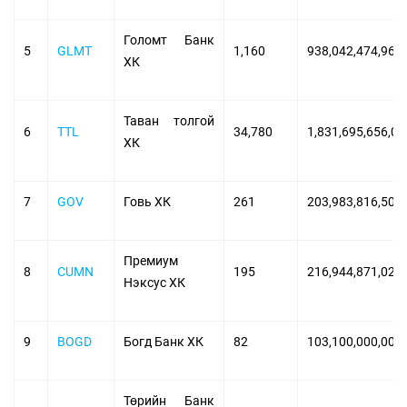
Голомт Банк
5
GLMT
1,160
938,042,474,960
ХК
Таван толгой
6
TTL
34,780
1,831,695,656,00
ХК
7
GOV
Говь ХК
261
203,983,816,500
Премиум
8
CUMN
195
216,944,871,020
Нэксус ХК
9
BOGD
Богд Банк ХК
82
103,100,000,000
Төрийн Банк