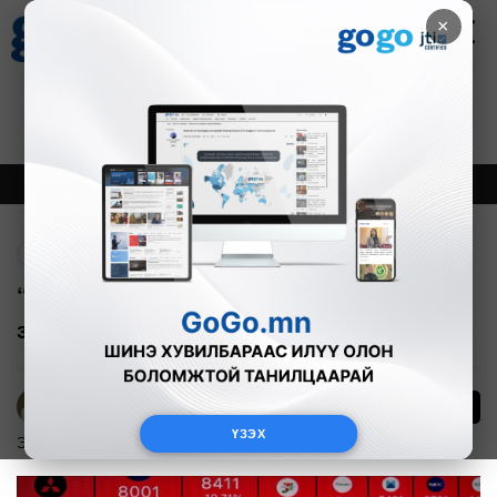
×
Цаг агаар
Зурхай
Валютын ханш
30
8.08
$
3594₮
Онцлох
Шинэ
Тренд
Буцах
“Их шуурганы” дараа хөрөнгийн зах
зээлүүд тогтворжив
16
Б.Эрдэнэчимэг
ҮЗЭХ
Эдийн засаг
2024-08-07