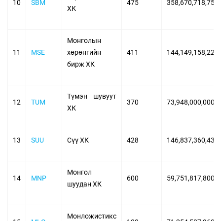
10
SBM
475
358,670,718,750
ХК
Монголын
11
MSE
хөрөнгийн
411
144,149,158,226
бирж ХК
Түмэн шувуут
12
TUM
370
73,948,000,000
ХК
13
SUU
Сүү ХК
428
146,837,360,430
Монгол
14
MNP
600
59,751,817,800
шуудан ХК
Монложистикс