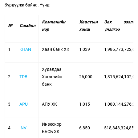
бүрдүүлж байна. Үүнд:
Компанийн
Хаалтын
Зах зээлий
№
Симбол
нэр
ханш
үнэлгээ
1
KHAN
Хаан банк ХК
1,039
1,986,773,722,00
Худалдаа
2
TDB
Хөгжлийн
26,000
1,315,624,102,00
банк
3
APU
АПУ ХК
1,015
1,080,144,276,29
Инвескор
4
INV
6,850
518,848,324,850
ББСБ ХК