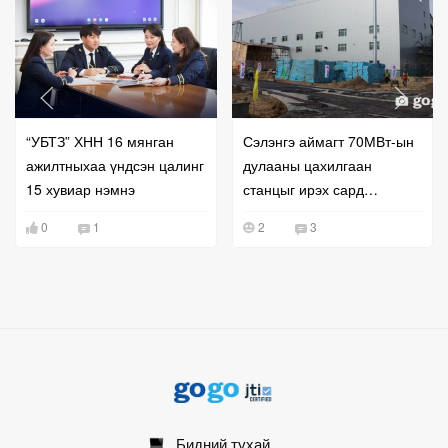
“УБТЗ” ХНН 16 мянган
Сэлэнгэ аймагт 70МВт-ын
ажилтныхаа үндсэн цалинг
дулааны цахилгаан
15 хувиар нэмнэ
станцыг ирэх сард
ашиглалтад оруулна
0
1
2
3
Бидний тухай