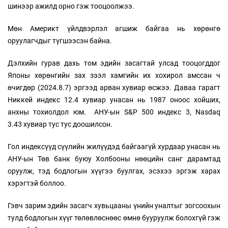
шинээр ажилд орно гэж тооцоолжээ.
Мөн Америкт үйлдвэрлэл агшиж байгаа нь хөрөнгө
оруулагчдыг түгшээсэн байна.
Дэлхийн гурав дахь том эдийн засагтай улсад тооцогддог
Японы хөрөнгийн зах зээл хамгийн их хохирол амссан ч
өчигдөр (2024.8.7) эргээд арван хувиар өсжээ. Даваа гарагт
Никкей индекс 12.4 хувиар унасан нь 1987 оноос хойших,
анхны тохиолдол юм. АНУ-ын S&P 500 индекс 3, Nasdaq
3.43 хувиар тус тус доошилсон.
Гол индексүүд сүүлийн жилүүдэд байгаагүй хурдаар унасан нь
АНУ-ын Төв банк буюу Холбооны нөөцийн санг дарамтад
оруулж, тэд бодлогын хүүгээ буулгах, эсэхээ эргэж харах
хэрэгтэй боллоо.
Гэвч зарим эдийн засагч хувьцааны үнийн уналтыг зогсоохын
тулд бодлогын хүүг төлөвлөснөөс өмнө бууруулж болохгүй гэж