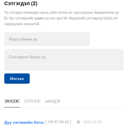
Сэтгэгдэл (2)
Та сэтгэгдэл бичихдээ хууль зүйн болон ёс суртахууныг баримтална уу.
Ёс бус сэтгэгдлийг админ устгах эрхтэй. Мэдээний сэтгэгдэлд GoGo.mn
хариуцлага хүлээхгүй.
Илгээх
ЭХНЭЭС
СҮҮЛЭЭС
ШИЛДЭГ
[ 103.57.95.42 ]
2024.08.08
Дуу хөгжмийн багш