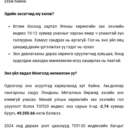
үзэж байна.
Эдийн засагчид юу хэлэв?
Өглөө босоод хартал Японы хөрөнгийн зах зээлийн
индекс 10-12 хувиар унасныг харсан ямар ч ухаантай хүн
галзуурна. Хүмүүс сандрах нь аргагүй. Гол нь энэ үйл явц
цаашид дахин үргэлжлэх үү гэдэг нь чухал.
Энэ давлагааны дараа хөрөнгө оруулагчид хувьцаа, бонд
худалдаж авахдаа өмнөхөөсөө илүү хаширлах нь лавтай.
Энэ үйл явдал Монголд нөлөөлсөн үү?
Одоогоор энэ асуултад хариулахад эрт байна. Ам.доллар
чангарсны сацуу Лондоны Металлын биржид зэсийн үнэ
ялимгүй унасан. Манай улсын хөрөнгийн зах зээлийн гол
үзүүлэлт болох ТОП20 индекс энэ сарын 6-нд
-2.74
хувиар
буурч,
49,350.66
нэгж болжээ.
2024 онд дараах үнэт цааснууд ТОП-20 индексийн багцыг