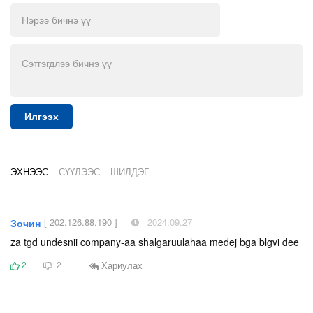
Илгээх
ЭХНЭЭС
СҮҮЛЭЭС
ШИЛДЭГ
[ 202.126.88.190 ]
2024.09.27
Зочин
za tgd undesnii company-aa shalgaruulahaa medej bga blgvi dee
Хариулах
2
2