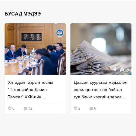
БУСАД МЭДЭЭ
Хятадын газрын тосны
Цаасан суурьтай мэдээлэл
"Петрочайна Дачин
солилцоо хэвээр байгаа
Тамсаг" ХХК-ийн
тул бичиг хэргийн зардал
удирдлагатай уулзжээ
буурахгүй байна гэв
6
12
2
6