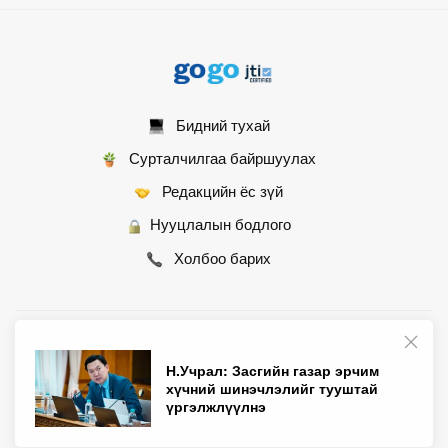
Бидний тухай
Сурталчилгаа байршуулах
Редакцийн ёс зүй
Нууцлалын бодлого
Холбоо барих
© 2007 - 2026 Монгол Контент ХХК • Бүх эрх хуулиар хамгаалагдсан
Н.Учрал: Засгийн газар эрчим
хүчний шинэчлэлийг тууштай
үргэлжлүүлнэ