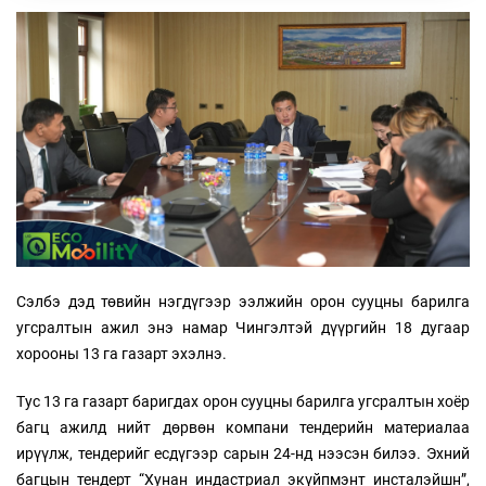
Сэлбэ дэд төвийн нэгдүгээр ээлжийн орон сууцны барилга
угсралтын ажил энэ намар Чингэлтэй дүүргийн 18 дугаар
хорооны 13 га газарт эхэлнэ.
Тус 13 га газарт баригдах орон сууцны барилга угсралтын хоёр
багц ажилд нийт дөрвөн компани тендерийн материалаа
ирүүлж, тендерийг есдүгээр сарын 24-нд нээсэн билээ. Эхний
багцын тендерт “Хунан индастриал экүйпмэнт инсталэйшн”,