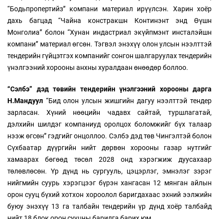
“Бодьпропертийз” компани материал ирүүлсэн. Харин хоёр
дахь багцад “Чайна констракшн Континэнт энд Өүшн
Монголиа” болон “Хунан индастриал экүйпмэнт инсталэйшн
компани” материал өгсөн. Тэгвэл энэхүү олон улсын нээлттэй
тендерийн гүйцэтгэх компанийг сонгон шалгаруулах тендерийн
үнэлгээний хорооны анхны хуралдаан өнөөдөр боллоо.
“Сэлбэ” дэд төвийн тендерийн үнэлгээний хорооны дарга
Н.Мандуул
“Бид олон улсын жишгийн дагуу нээлттэй тендер
зарласан. Хүний нөөцийн чадавх сайтай, туршлагатай,
дэлхийн шилдэг компаниуд оролцох боломжийг бүх талаар
нээж өгсөн” гэдгийг онцоллоо. Сэлбэ дэд төв Чингэлтэй болон
Сүхбаатар дүүргийн нийт дөрвөн хорооны газар нутгийг
хамаарах бөгөөд төсөл 2028 онд хэрэгжиж дуусахаар
төлөвлөсөн. Үр дүнд нь сургууль, цэцэрлэг, эмнэлэг зэрэг
нийгмийн суурь хэрэгцээг бүрэн хангасан 12 мянган айлын
орон сууц бүхий хотхон хороолол баригдахаас эхний ээлжийн
буюу энэхүү 13 га талбайн тендерийн үр дүнд хоёр талбайд
нийт 18 блок орон сууцны барилга барих юм.