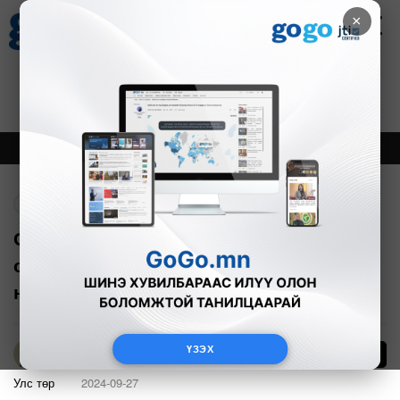
×
Цаг агаар
Зурхай
Валютын ханш
30
8.08
$
3594₮
Онцлох
Шинэ
Тренд
Буцах
Сэлбэ дэд төвийн нэгдүгээр ээлжийн
орон сууцны барилгын ажил энэ
намар эхэлнэ
ҮЗЭХ
2
Т.Онон
Улс төр
2024-09-27