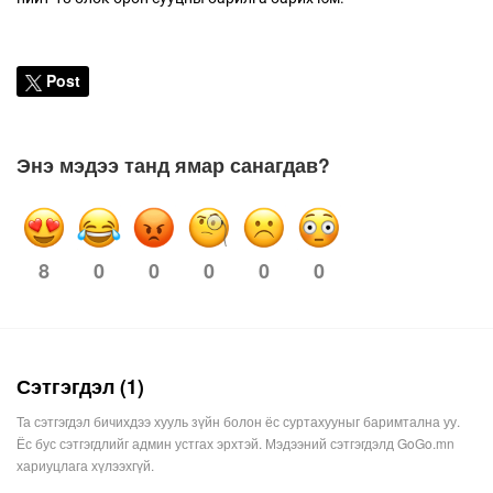
Post
Энэ мэдээ танд ямар санагдав?
0
0
0
0
0
8
Сэтгэгдэл (1)
Та сэтгэгдэл бичихдээ хууль зүйн болон ёс суртахууныг баримтална уу.
Ёс бус сэтгэгдлийг админ устгах эрхтэй. Мэдээний сэтгэгдэлд GoGo.mn
хариуцлага хүлээхгүй.