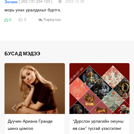
[ 202.131.234.123 ]
2024.12.06
Зочин
морь унах уралдахыг бүртгэ.
Хариулах
0
0
БУСАД МЭДЭЭ
Дуучин Ариана Гранде
“Дүрслэх урлагийн оюуны
шинэ цомгоо
өв сан” тусгай үзэсгэлэнг