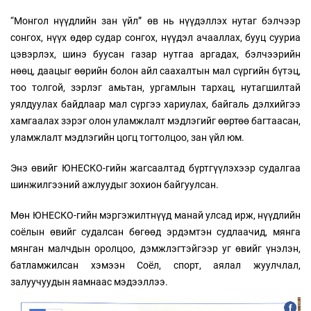
“Монгол нүүдлийн зан үйл” өв нь нүүдэллэх нутаг бэлчээр
сонгох, нүүх өдөр судар сонгох, нүүдэл ачааллах, бууц сууриа
цэвэрлэх, шинэ буусан газар нутгаа аргадах, бэлчээрийн
нөөц, даацыг өөрийн болон айл саахалтын мал сүргийн бүтэц,
тоо толгой, зэрлэг амьтан, ургамлын тархац, нутагшилтай
уялдуулах байдлаар мал сүргээ хариулах, байгаль дэлхийгээ
хамгаалах зэрэг олон уламжлалт мэдлэгийг өөртөө багтаасан,
уламжлалт мэдлэгийн цогц тогтолцоо, зан үйл юм.
Энэ өвийг
ЮНЕСКО-гийн жагсаалтад бүртгүүлэхээр судалгаа
шинжилгээний ажлуудыг зохион байгуулсан.
Мөн ЮНЕСКО-гийн мэргэжилтнүүд манай улсад ирж, нүүдлийн
соёлын өвийг судалсан бөгөөд эрдэмтэн судлаачид, мянга
мянган малчдын оролцоо, дэмжлэгтэйгээр уг өвийг үнэлэн,
батламжилсан хэмээн Соёл, спорт, аялал жуулчлал,
залуучуудын яамнаас мэдээллээ.