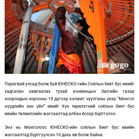
Парагвай улсад болж буй ЮНЕСКО-гийн Соёлын биет бус өвийг
хадгалан хамгаалах тухай конвенцын Засгийн газар
хоорондын хорооны 19 дүгээр ээлжит чуулганы үеэр “Монгол
нүүдлийн зан үйл” өвийг Хүн төрөлхтний соёлын биет бус
өвийн төлөөллийн жагсаалтад албан ёсоор бүртгэлээ.
Энэ нь Монголоос ЮНЕСКО-ийн соёлын биет бус өвийн
жагсаалтад бүртгүүлсэн 16 дахь өв болж байна.