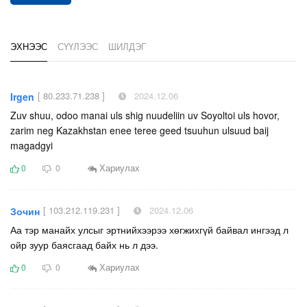
ЭХНЭЭС
СҮҮЛЭЭС
ШИЛДЭГ
[ 80.233.71.238 ]
2024.12.06
Irgen
Zuv shuu, odoo manai uls shig nuudeliin uv Soyoltoi uls hovor,
zarim neg Kazakhstan enee teree geed tsuuhun ulsuud baij
magadgyi
Хариулах
0
0
[ 103.212.119.231 ]
2024.12.06
Зочин
Аа тэр манайх улсыг эртнийхээрээ хөгжихгүй байвал ингээд л
ойр зуур баясгаад байх нь л дээ.
Хариулах
0
0