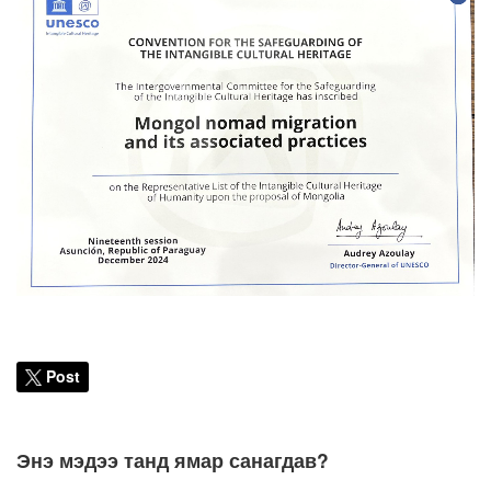
Post
Энэ мэдээ танд ямар санагдав?