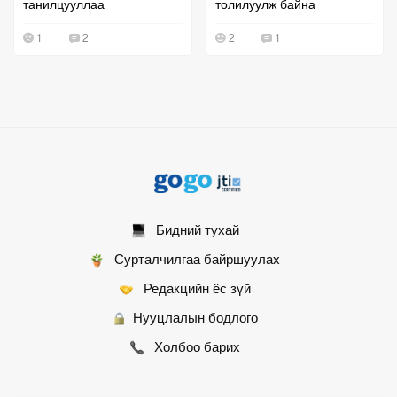
танилцууллаа
толилуулж байна
1
2
2
1
Бидний тухай
Сурталчилгаа байршуулах
Редакцийн ёс зүй
Нууцлалын бодлого
Холбоо барих