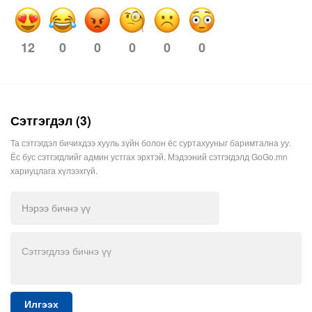
0
0
0
0
0
12
Сэтгэгдэл (3)
Та сэтгэгдэл бичихдээ хууль зүйн болон ёс суртахууныг баримтална уу.
Ёс бус сэтгэгдлийг админ устгах эрхтэй. Мэдээний сэтгэгдэлд GoGo.mn
хариуцлага хүлээхгүй.
Илгээх