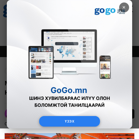
×
Цаг агаар
Зурхай
Валютын ханш
30
8.08
$
3594₮
Онцлох
Шинэ
Тренд
Буцах
Монгол нүүдлийн зан үйл өвийг
ЮНЕСКО-д бүртгэлээ
12
А.Номин
ҮЗЭХ
Соёл урлаг
2024-12-06