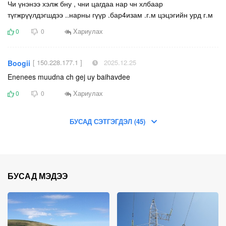
Чи үнэнээ хэлж бну , чни цагдаа нар чн хлбаар
түгжрүүлдэгшдээ ..нарны гүүр .бар4изам .г.м цэцэгийн урд г.м
Хариулах
0
0
[ 150.228.177.1 ]
2025.12.25
Boogii
Enenees muudna ch gej uy baihavdee
Хариулах
0
0
БУСАД СЭТГЭГДЭЛ (45)
БУСАД МЭДЭЭ