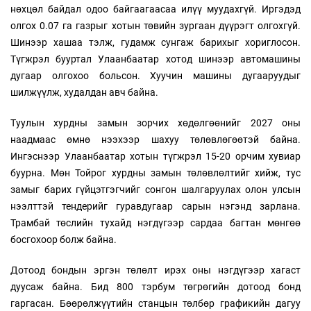
нөхцөл байдал одоо байгаагаасаа илүү муудахгүй. Иргэдэд
олгох 0.07 га газрыг хотын төвийн зургаан дүүрэгт олгохгүй.
Шинээр хашаа тэлж, гудамж сунгаж барихыг хориглосон.
Түгжрэл бууртал Улаанбаатар хотод шинээр автомашины
дугаар олгохоо больсон. Хуучин машины дугааруудыг
шилжүүлж, худалдан авч байна.
Туулын хурдны замын зорчих хөдөлгөөнийг 2027 оны
наадмаас өмнө нээхээр шахуу төлөвлөгөөтэй байна.
Ингэснээр Улаанбаатар хотын түгжрэл 15-20 орчим хувиар
буурна. Мөн Тойрог хурдны замын төлөвлөлтийг хийж, тус
замыг барих гүйцэтгэгчийг сонгон шалгаруулах олон улсын
нээлттэй тендерийг гуравдугаар сарын нэгэнд зарлана.
Трамбай төслийн тухайд нэгдүгээр сардаа багтан мөнгөө
босгохоор болж байна.
Дотоод бондын эргэн төлөлт ирэх оны нэгдүгээр хагаст
дуусаж байна. Бид 800 тэрбум төгрөгийн дотоод бонд
гаргасан. Бөөрөлжүүтийн станцын төлбөр графикийн дагуу