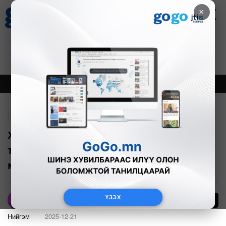
×
Цаг агаар
Зурхай
Валютын ханш
27
8.07
$
3594₮
Онцлох
Шинэ
Тренд
Буцах
Х.Нямбаатар: Улаанбаатар хотын
түгжрэл одоо байгаагаасаа нэмж
муудахгүй
ҮЗЭХ
25
А.Номин
Нийгэм
2025-12-21