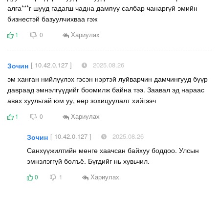
алга***г шууд гадагш чадна дампуу салбар чанаргүй эмийн
бизнестэй базуулчихваа гэж
Хариулах
1
0
[ 10.42.0.127 ]
2025.08.26
Зочин
эм ханган нийлүүлэх гэсэн нэртэй луйварчин дамчингууд бүүр
давраад эмнэлгүүдийг боомилж байна тээ. Заавал эд нараас
авах хуультай юм уу, өөр зохицуулалт хийгээч
Хариулах
1
0
[ 10.42.0.127 ]
2025.08.26
Зочин
Санхүүжилтийн мөнгө хаачсан байхуу боддоо. Улсын
эмнэлэггүй болъё. Бүгдийг нь хувьчил.
Хариулах
0
1