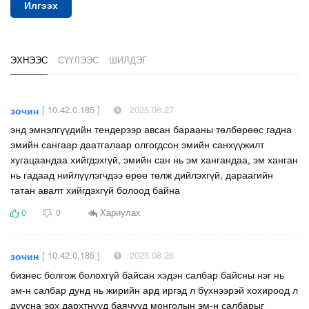
Илгээх
ЭХНЭЭС
СҮҮЛЭЭС
ШИЛДЭГ
[ 10.42.0.185 ]
2025.08.27
зочин
энд эмнэлгүүдийн тендерээр авсан барааны төлбөрөөс гадна
эмийн сангаар даатгалаар олгогдсон эмийн санхүүжилт
хугацаандаа хийгдэхгүй, эмийн сан нь эм хангандаа, эм ханган
нь гадаад нийлүүлэгчдээ өрөө төлж дийлэхгүй, дараагийн
татан авалт хийгдэхгүй болоод байна
Хариулах
0
0
[ 10.42.0.185 ]
2025.08.26
зочин
бизнес болгож болохгүй байсан хэдэн салбар байсны нэг нь
эм-н салбар дунд нь жирийн ард иргэд л бүхнээрэй хохироод л
дуусна эрх дархтнууд баячууд монголын эм-н салбарыг