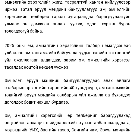
эмнэлгийн хэрэгслийг жигд, тасралтгүй ханган нийлүүлсээр
иржээ. Гэтэл эрүүл мэндийн байгууллагууд эм, эмнэлгийн
хэрэгслийн төлбөрөө гэрээт хугацаандаа барагдуулаагүйн
улмаас он дамжсан авлага үүсэж, одоог хүртэл бүрэн
төлөгдөөгүй байна.
2025 оны эм, эмнэлгийн хэрэгслийн төлбөр нэмэгдсэнээс
улбаалан эм хангамжийн байгууллагуудын хэвийн тогтвортой
үйл ажиллагааг алдагдаж, зарим эм, эмнэлгийн хэрэгсэл
тасалдах ноцтой нөхцөл үүсжээ.
Эмнэлэг, эрүүл мэндийн байгууллагуудаас авах авлага
салбарын эргэлтийн хөрөнгийн 40 хувьд хүрч, эм хангамжийн
төдийгүй эрүүл мэндийн салбарын үйл ажиллагаа бүхэлдээ
доголдох бодит нөхцөл бүрдлээ.
Эм, эмнэлгийн хэрэгслийн өр төлбөрийг барагдуулахад
онцгойлон анхаарч, шийдвэрлэхийг хүссэн албан шаардлага,
мэдэгдлийг УИХ, Засгийн газар, Сангийн яам, Эрүүл мэндийн