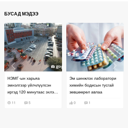
БУСАД МЭДЭЭ
НЭМГ-ын харьяа
Эм шинжлэх лаборатори
эмнэлгээр үйлчлүүлсэн
химийн бодисын тусгай
иргэд 120 минутаас эхлэн
зөвшөөрөл авлаа
зогсоолын төлбөр төлнө
11
5
0
1