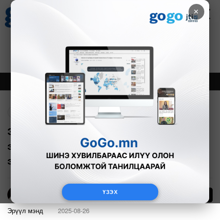
×
Цаг агаар
Зурхай
Валютын ханш
18
8.09
$
3594₮
Онцлох
Шинэ
Тренд
Буцах
Эм хангамжийн байгууллагуудын
эмнэлгүүдээс авах авлага салбарын
эргэлтийн хөрөнгийн 40 хувьд хүрчээ
ҮЗЭХ
1
Э.Энхмаа
Эрүүл мэнд
2025-08-26