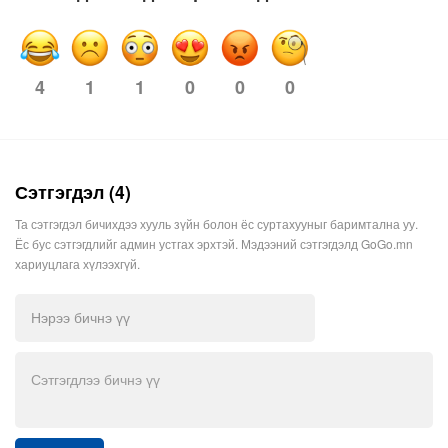
4
1
1
0
0
0
Сэтгэгдэл (4)
Та сэтгэгдэл бичихдээ хууль зүйн болон ёс суртахууныг баримтална уу.
Ёс бус сэтгэгдлийг админ устгах эрхтэй. Мэдээний сэтгэгдэлд GoGo.mn
хариуцлага хүлээхгүй.