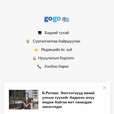
Бидний тухай
Сурталчилгаа байршуулах
Редакцийн ёс зүй
Нууцлалын бодлого
Холбоо барих
© 2007 - 2026 Монгол Контент ХХК • Бүх эрх хуулиар хамгаалагдсан
Б.Ратнаа: Энэтхэгчүүд манай
улсын түүхийг биднээс илүү
мэдэж байгаа мэт санагдаж
эмзэглэдэг