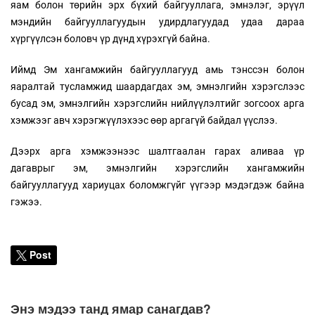
яам болон төрийн эрх бүхий байгууллага, эмнэлэг, эрүүл
мэндийн байгууллагуудын удирдлагуудад удаа дараа
хүргүүлсэн боловч үр дүнд хүрэхгүй байна.
Иймд Эм хангамжийн байгууллагууд амь тэнссэн болон
яаралтай тусламжид шаардагдах эм, эмнэлгийн хэрэгслээс
бусад эм, эмнэлгийн хэрэгслийн нийлүүлэлтийг зогсоох арга
хэмжээг авч хэрэгжүүлэхээс өөр аргагүй байдал үүслээ.
Дээрх арга хэмжээнээс шалтгаалан гарах аливаа үр
дагаврыг эм, эмнэлгийн хэрэгслийн хангамжийн
байгууллагууд хариуцах боломжгүйг үүгээр мэдэгдэж байна
гэжээ.
Post
Энэ мэдээ танд ямар санагдав?