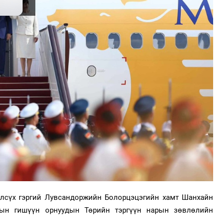
лсүх гэргий Лувсандоржийн Болорцэцэгийн хамт Шанхайн
-ын гишүүн орнуудын Төрийн тэргүүн нарын зөвлөлийн