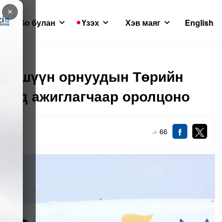
×
GoGo булан
Үзэх
Хэв маяг
English
 гишүүн орнуудын Төрийн
аанд ажиглагчаар оролцоно
66
0