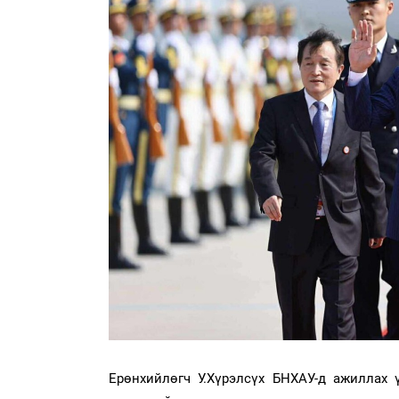
Ерөнхийлөгч У.Хүрэлсүх БНХАУ-д ажиллах