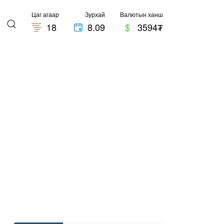
Цаг агаар
Зурхай
Валютын ханш
18
8.09
$
|
3594₮