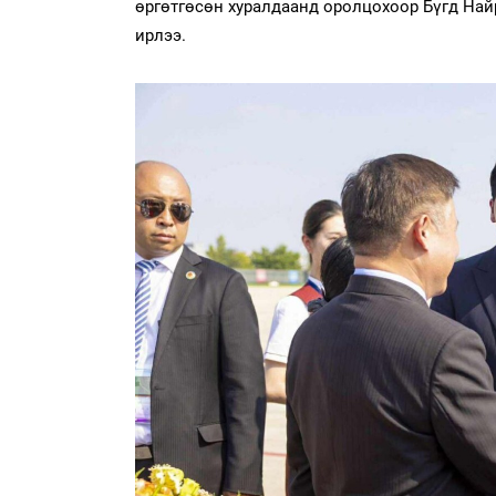
өргөтгөсөн хуралдаанд оролцохоор Бүгд Най
ирлээ.