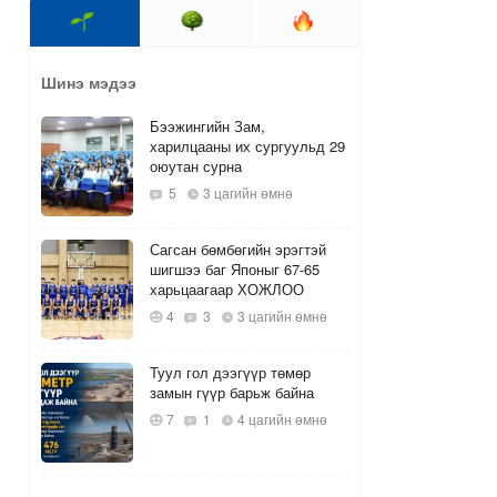
Шинэ мэдээ
Бээжингийн Зам,
харилцааны их сургуульд 29
оюутан сурна
5
3 цагийн өмнө
Сагсан бөмбөгийн эрэгтэй
шигшээ баг Японыг 67-65
харьцаагаар ХОЖЛОО
4
3
3 цагийн өмнө
Туул гол дээгүүр төмөр
замын гүүр барьж байна
7
1
4 цагийн өмнө