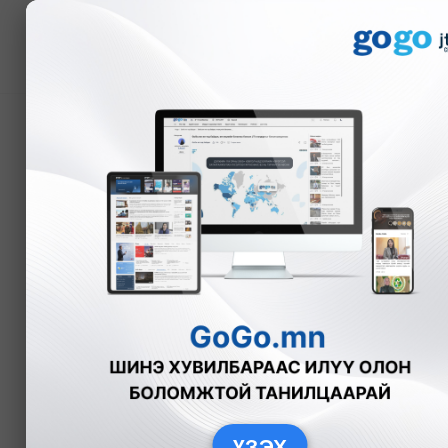
Мэдээ
Ерөнхийлөгч ШХАБ-ын
тэргүүн нарын хуралд
Э.Энхмаа
Улс төр
2025-08-3
ҮЗЭХ