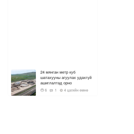
24 мянган метр куб
шатахууны агуулах удахгүй
ашиглалтад орно
6
1
4 цагийн өмнө
Багануурын уурхайг
түшиглэн байгуулах нүүрс-
пиролизын үйлдвэрийг 2028
онд ашиглалтад оруулна
1
5 цагийн өмнө