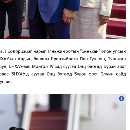
ий Л.Болорцэцэг нарыг Тяньжин хотын “Биньхай” олон улсын
НХАУ-ын Ардын банкны Ерөнхийлөгч Пан Гуншөн, Тяньжин
ун, БНХАУ-аас Монгол Улсад суугаа Онц бөгөөд Бүрэн эрхт
аас БНХАУ-д суугаа Онц бөгөөд Бүрэн эрхт Элчин сайд
угтав.