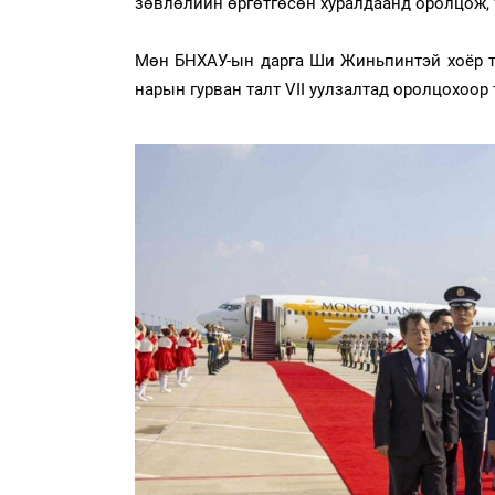
зөвлөлийн өргөтгөсөн хуралдаанд оролцож, ү
Мөн БНХАУ-ын дарга Ши Жиньпинтэй хоёр та
нарын гурван талт VII уулзалтад оролцохоор