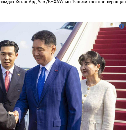
рамдах Хятад Ард Улс /БНХАУ/-ын Тяньжин хотноо хүрэлцэн