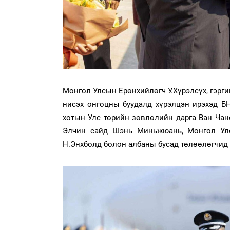
Монгол Улсын Ерөнхийлөгч У.Хүрэлсүх, гэрг
нисэх онгоцны буудалд хүрэлцэн ирэхэд Б
хотын Улс төрийн зөвлөлийн дарга Ван Чанс
Элчин сайд Шэнь Миньжюань, Монгол Улс
Н.Энхболд болон албаны бусад төлөөлөгчид 