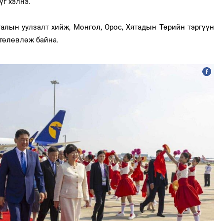
г хэлнэ.
лын уулзалт хийж, Монгол, Орос, Хятадын Төрийн тэргүүн
 төлөвлөж байна.