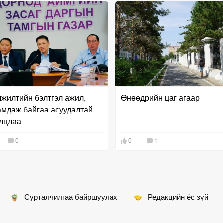
жилтийн бэлтгэл ажил,
Өнөөдрийн цаг агаар
амдаж байгаа асуудалтай
лцлаа
0
0
1
Сурталчилгаа байршуулах
Редакцийн ёс зүй