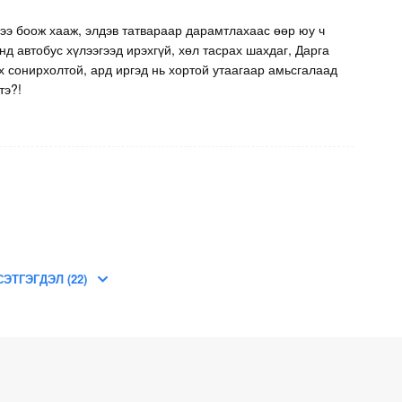
дээ боож хааж, элдэв татвараар дарамтлахаас өөр юу ч
нд автобус хүлээгээд ирэхгүй, хөл тасрах шахдаг, Дарга
х сонирхолтой, ард иргэд нь хортой утаагаар амьсгалаад
тэ?!
СЭТГЭГДЭЛ (22)