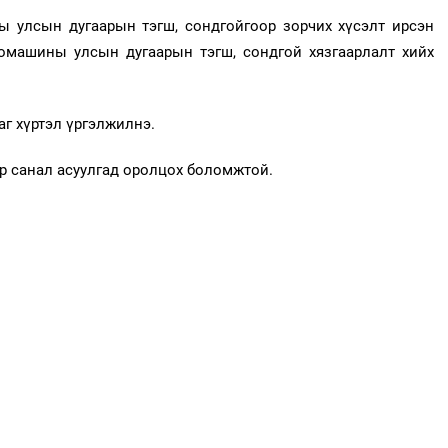
ы улсын дугаарын тэгш, сондгойгоор зорчих хүсэлт ирсэн
томашины улсын дугаарын тэгш, сондгой хязгаарлалт хийх
аг хүртэл үргэлжилнэ.
р санал асуулгад оролцох боломжтой.