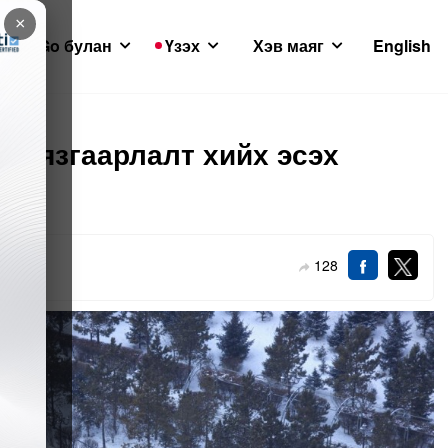
×
GoGo булан
Үзэх
Хэв маяг
English
н хязгаарлалт хийх эсэх
лээ
128