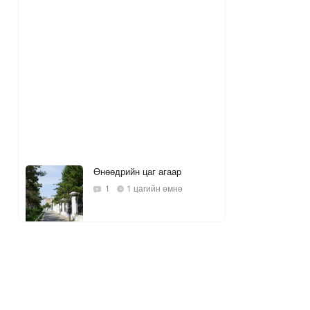
Өнөөдрийн цаг агаар
1
1 цагийн өмнө
ЦУОШГ: Ойрын өдрүүдэд
халах тул наршихаас
сэрэмжлээрэй
13 цагийн өмнө