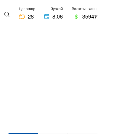
Цаг агаар
Зурхай
Валютын ханш
28
8.06
$
|
3594₮