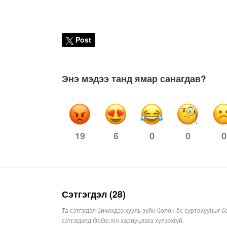
Post
Энэ мэдээ танд ямар санагдав?
19
0
0
0
6
Сэтгэгдэл (28)
Та сэтгэгдэл бичихдээ хууль зүйн болон ёс суртахууныг б
сэтгэгдэлд GoGo.mn хариуцлага хүлээхгүй.