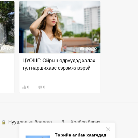
ЦУОШГ: Ойрын өдрүүдэд халах
тул наршихаас сэрэмжлээрэй
0
0
Нууцлалын бодлого
Холбоо барих
Төрийн албан хаагчдад