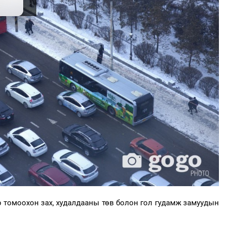
 томоохон зах, худалдааны төв болон гол гудамж замуудын