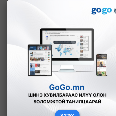
Мэдээ
Тэгш, сондгой дугаары
талаар санал авч эхэл
А.Анужин
Нийгэм
2025-12-12
ҮЗЭХ