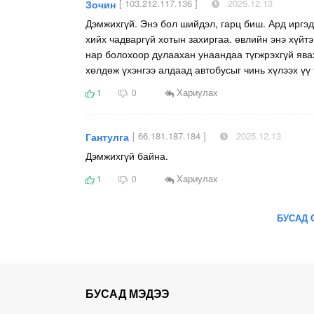
[ 103.212.117.136 ]
2025.12.13
Зочин
Дэмжихгүй. Энэ бол шийдэл, гарц биш. Ард иргэ
хийх чадваргүй хотын захиргаа. өвлийн энэ хүйтэ
нар болохоор дулаахан унаандаа түгжрэхгүй ява
хөлдөж үхэнгээ алдаад автобусыг чинь хүлээх үү 
Хариулах
1
0
[ 66.181.187.184 ]
2025.12.13
Гантулга
Дэмжихгүй байна.
Хариулах
1
0
БУСАД 
БУСАД МЭДЭЭ