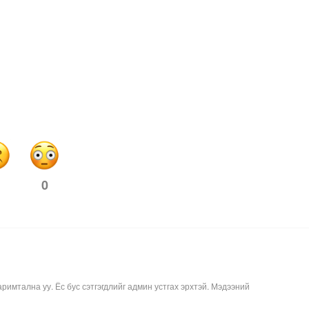
0
аримтална уу. Ёс бус сэтгэгдлийг админ устгах эрхтэй. Мэдээний