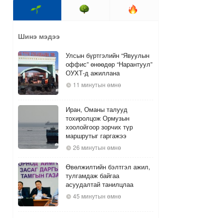
Шинэ мэдээ
Улсын бүртгэлийн “Явуулын
оффис” өнөөдөр “Нарантуул”
ОУХТ-д ажиллана
11 минутын өмнө
Иран, Оманы талууд
тохиролцож Ормузын
хоолойгоор зорчих түр
маршрутыг гаргажээ
26 минутын өмнө
Өвөлжилтийн бэлтгэл ажил,
тулгамдаж байгаа
асуудалтай танилцлаа
45 минутын өмнө