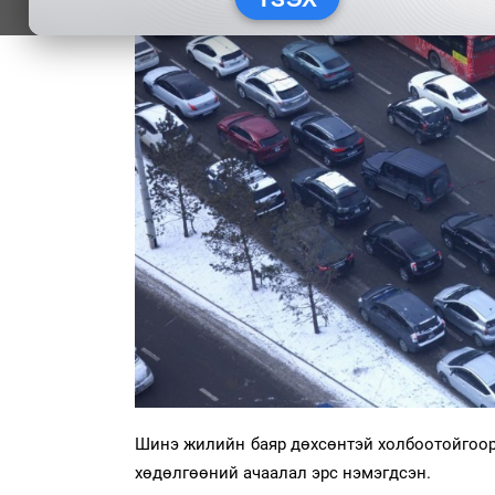
Шинэ жилийн баяр дөхсөнтэй холбоотойгоор
хөдөлгөөний ачаалал эрс нэмэгдсэн.