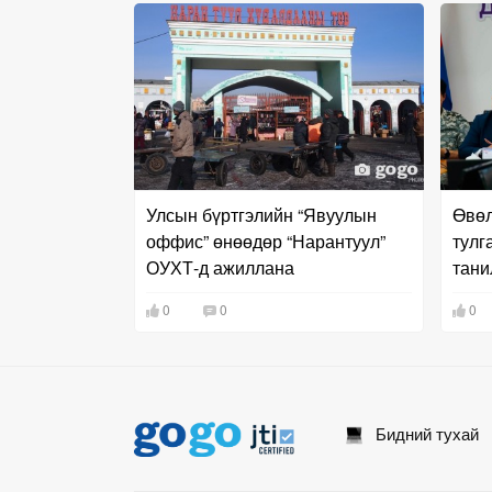
Улсын бүртгэлийн “Явуулын
Өвөл
оффис” өнөөдөр “Нарантуул”
тулг
ОУХТ-д ажиллана
тани
0
0
0
Бидний тухай