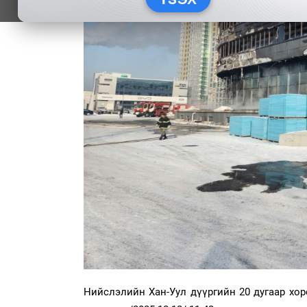
Нийслэлийн Хан-Уул дүүргийн 20 дугаар хоро