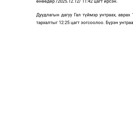
өнөөдөр /2025.12.12/ 11:42 цагт ирсэн.
Дуудлагын дагуу Гал түймэр унтраах, аврах 
тархалтыг 12:25 цагт зогсоолоо. Бүрэн унтра