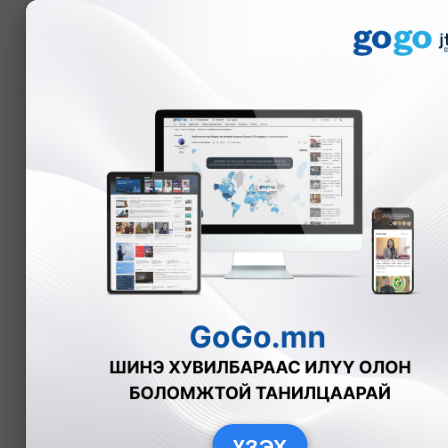
Мэдээ
Барилгад гарсан гал т
А.Анужин
Нийгэм
2025-12-12
ҮЗЭХ