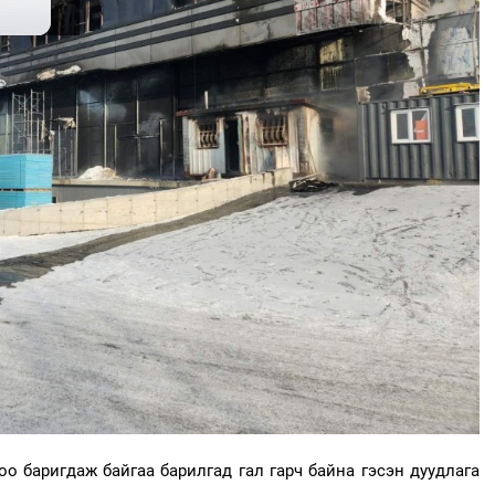
о баригдаж байгаа барилгад гал гарч байна гэсэн дуудлага