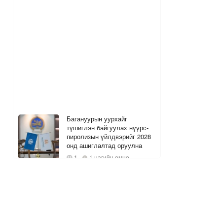
Багануурын уурхайг
түшиглэн байгуулах нүүрс-
пиролизын үйлдвэрийг 2028
онд ашиглалтад оруулна
1
1 цагийн өмнө
Хөрөнгө оруулагчидтай
хамтран инкубатор төвүүдийг
хотын захын хорооллуудад
байгуулна
1
2 цагийн өмнө