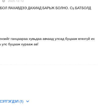
2025.12.12
 БОЛ ЯАХАВДЭЭ ДАХИАД БАРЬЖ БОЛНО. Сү.БАТБОЛД
нзийг ганцаараа хувьдаа авчаад улсад буцааж өгөхгүй их
а улс буцааж хурааж ав!
СЭТГЭГДЭЛ (1)