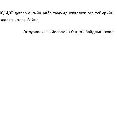
10,14,30 дугаар ангийн алба хаагчид ажиллаж гал түймрийн
ахаар ажиллаж байна.
Эх сурвалж: Нийслэлийн Онцгой байдлын газар