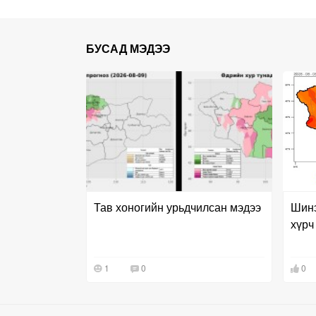
БУСАД МЭДЭЭ
Тав хоногийн урьдчилсан мэдээ
Шинэ
хүрч
1
0
0