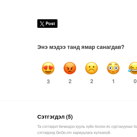
Post
Энэ мэдээ танд ямар санагдав?
2
2
1
0
3
Сэтгэгдэл (5)
Та сэтгэгдэл бичихдээ хууль зүйн болон ёс суртахууныг б
сэтгэгдэлд GoGo.mn хариуцлага хүлээхгүй.