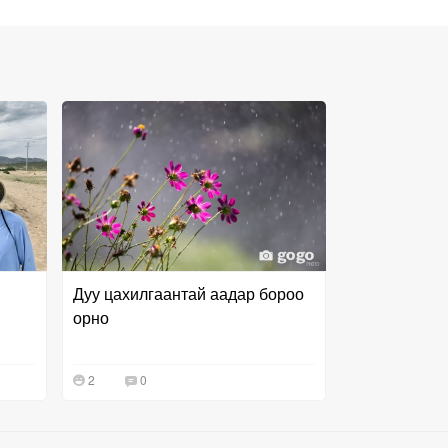
Дуу цахилгаантай аадар бороо
орно
2
0