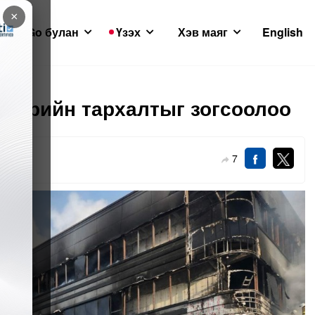
×
GoGo булан
Үзэх
Хэв маяг
English
үймрийн тархалтыг зогсоолоо
7