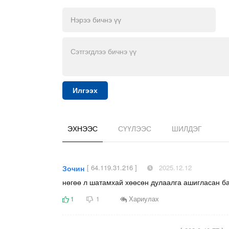
Илгээх
ЭХНЭЭС
СҮҮЛЭЭС
ШИЛДЭГ
[ 64.119.31.216 ]
2025.12.12
Зочин
нөгөө л шатамхай хөөсөн дулаалга ашигласан б
Хариулах
1
1