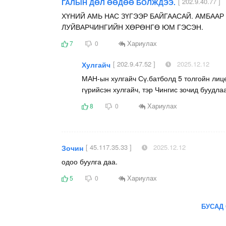
[ 202.9.40.77 ]
ГАЛЫН ДӨЛ ӨӨДӨӨ БОЛЖДЭЭ.
ХҮНИЙ АМЬ НАС ЗҮГЭЭР БАЙГААСАЙ. АМБААР
ЛУЙВАРЧИНГИЙН ХӨРӨНГӨ ЮМ ГЭСЭН.
Хариулах
7
0
[ 202.9.47.52 ]
2025.12.12
Хулгайч
МАН-ын хулгайч Сү.батболд 5 толгойн лице
гүрийсэн хулгайч, тэр Чингис зочид буудла
Хариулах
8
0
[ 45.117.35.33 ]
2025.12.12
Зочин
одоо буулга даа.
Хариулах
5
0
БУСАД 