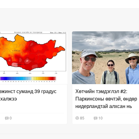
жинст суманд 39 градус
Хөтчийн тэмдэглэл #2:
 халжээ
Паркинсоны өвчтэй, өндөр
нидерландтай алхсан нь
0
85
10