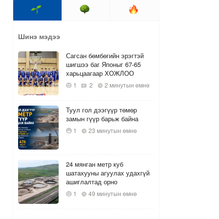
Шинэ мэдээ
Сагсан бөмбөгийн эрэгтэй
шигшээ баг Японыг 67-65
харьцаагаар ХОЖЛОО
1
2
2 минутын өмнө
Туул гол дээгүүр төмөр
замын гүүр барьж байна
1
23 минутын өмнө
24 мянган метр куб
шатахууны агуулах удахгүй
ашиглалтад орно
1
49 минутын өмнө