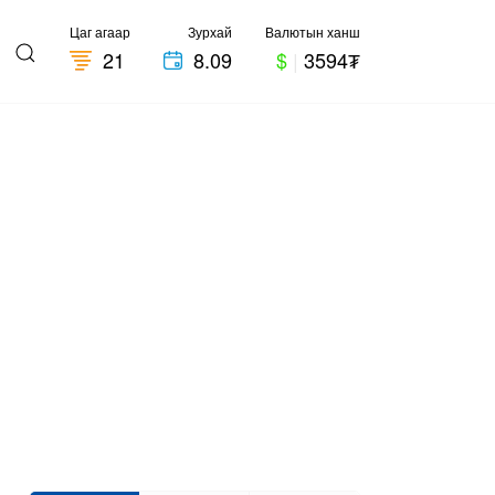
Цаг агаар
Зурхай
Валютын ханш
21
8.09
$
|
3594₮