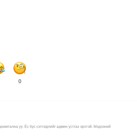
0
аримтална уу. Ёс бус сэтгэгдлийг админ устгах эрхтэй. Мэдээний