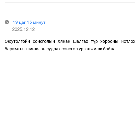
19 цаг 15 минут
2025.12.12
Оюутолгойн сонсголын Хянан шалгах түр хорооны нотлох
баримтыг шинжлэн судлах сонсгол үргэлжилж байна.