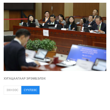
ХУГАЦААГААР ЭРЭМБЭЛЭХ
ЭХНЭЭС
СҮҮЛЭЭС