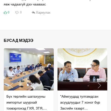
явж чадаагүй дээ чааваас
Хариулах
0
0
БУСАД МЭДЭЭ
Бүх төрлийн шатахууны
"Аймгуудад тулгамдсан
импортыг шуурхай
асуудлуудыг 7 хоног бүр
тээвэрлэхэд ГХЯ, ЗТЯ,
Засгийн газарт