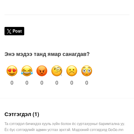
Post
Энэ мэдээ танд ямар санагдав?
0
0
0
0
0
0
Сэтгэгдэл (1)
Та сэтгэгдэл бичихдээ хууль зүйн болон ёс суртахууныг баримтална уу.
Ёс бус сэтгэгдлийг админ устгах эрхтэй. Мэдээний сэтгэгдэлд GoGo.mn