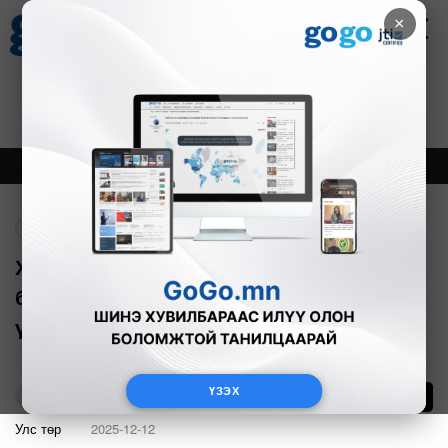
×
Цаг агаар
Зурхай
Валютын ханш
27
8.07
$
3594₮
Онцлох
Шинэ
Тренд
Буцах
Хянан шалгах түр хорооны нотлох
баримтыг шинжлэн судлах сонсгол
үргэлжилж байна
ҮЗЭХ
6
О.Батхишиг
Улс төр
2025-12-12