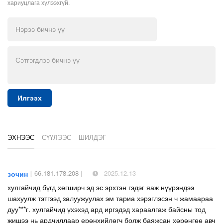
хариуцлага хүлээхгүй.
Илгээх
ЭХНЭЭС
СҮҮЛЭЭС
ШИЛДЭГ
[ 66.181.178.208 ]
2025.12.13
зочин
хулгайчид бүгд хөгширч эд эс эрхтэн гэдэг яаж нүүрэндээ
шахуулж тэтгээд залуужуулах эм тариа хэрэглэсэн ч жамаараа
дуу***г. хулгайчид үхэхэд ард иргэдэд хараалгаж байсны тод
жишээ нь ардчиллаар ерөнхийлөгч болж баяжсан хөрөнгөө авч