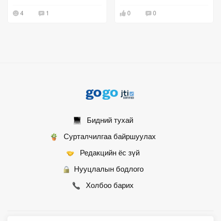
БХЯ хамтран ажиллана гэв
танилцуулж,
4
1
0
0
шийдвэрлүүлнэ"
Бидний тухай
Сурталчилгаа байршуулах
Редакцийн ёс зүй
Нууцлалын бодлого
Холбоо барих