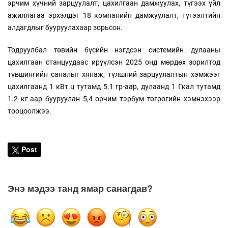
эрчим хүчний зарцуулалт, цахилгаан дамжуулах, түгээх үйл
ажиллагаа эрхэлдэг 18 компанийн дамжуулалт, түгээлтийн
алдагдлыг бууруулахаар зорьсон.
Тодруулбал төвийн бүсийн нэгдсэн системийн дулааны
цахилгаан станцуудаас ирүүлсэн 2025 онд мөрдөх зорилтод
түвшингийн саналыг хянаж, түлшний зарцуулалтын хэмжээг
цахилгаанд 1 кВт.ц тутамд 5.1 гр-аар, дулаанд 1 Гкал тутамд
1.2 кг-аар бууруулан 5,4 орчим тэрбум төгрөгийн хэмнэхээр
тооцоолжээ.
Post
Энэ мэдээ танд ямар санагдав?