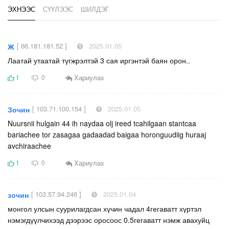
ЭХНЭЭС
СҮҮЛЭЭС
ШИЛДЭГ
[ 66.181.181.52 ]
2025.01.05
Ж
Лаатай утаатай түгжрэлтэй 3 сая иргэнтэй баян орон..
Хариулах
1
0
[ 103.71.100.154 ]
2025.01.05
Зочин
Nuursnii hulgain 44 ih naydaa olj ireed tcahilgaan stantcaa
bariachee tor zasagaa gadaadad baigaa horonguudiig huraaj
avchiraachee
Хариулах
1
0
[ 103.57.94.246 ]
2025.01.04
зочин
монгол улсын суурилагдсан хүчин чадал 4гегаватт хүртэл
нэмэгдүүлчихээд дээрээс оросоос 0.5гегаватт нэмж авахуйц