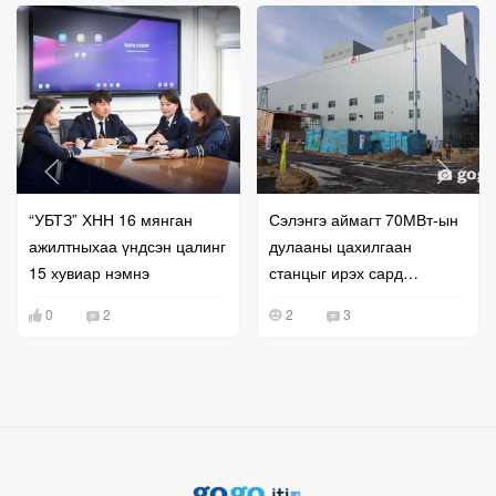
“УБТЗ” ХНН 16 мянган
Сэлэнгэ аймагт 70МВт-ын
ажилтныхаа үндсэн цалинг
дулааны цахилгаан
15 хувиар нэмнэ
станцыг ирэх сард
ашиглалтад оруулна
0
2
2
3