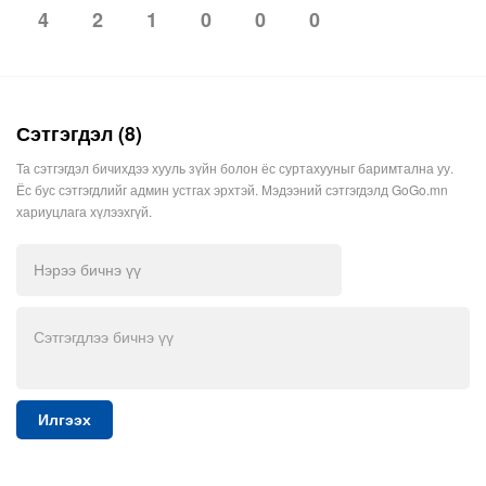
4
2
0
0
0
1
Сэтгэгдэл (8)
Та сэтгэгдэл бичихдээ хууль зүйн болон ёс суртахууныг баримтална уу.
Ёс бус сэтгэгдлийг админ устгах эрхтэй. Мэдээний сэтгэгдэлд GoGo.mn
хариуцлага хүлээхгүй.
Илгээх