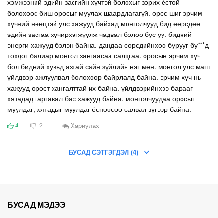
хэмжээний эдийн засгийн хүчтэй болохыг зорих ёстой
болохоос биш оросыг муулах шаардлагагүй. орос шиг эрчим
хүчний нөөцтэй улс хажууд байхад монголчууд бид өөрсдөө
эдийн засгаа хүчирхэгжүүлж чадвал болоо бус уу. бидний
энерги хажууд бэлэн байна. дандаа өөрсдийнхөө бурууг бу***д
тохдог балиар монгол зангаасаа салцгаа. оросын эрчим хүч
бол бидний хувьд азтай сайн зүйлийн нэг мөн. монгол улс маш
үйлдвэр ажлуулвал болохоор байрлалд байна. эрчим хүч нь
хажууд орост хангалттай их байна. үйлдвэрийнхээ барааг
хятадад гаргавал бас хажууд байна. монголчуудаа оросыг
муулдаг, хятадыг муулдаг ёсноосоо салвал зүгээр байна.
Хариулах
4
2
БУСАД СЭТГЭГДЭЛ (4)
БУСАД МЭДЭЭ