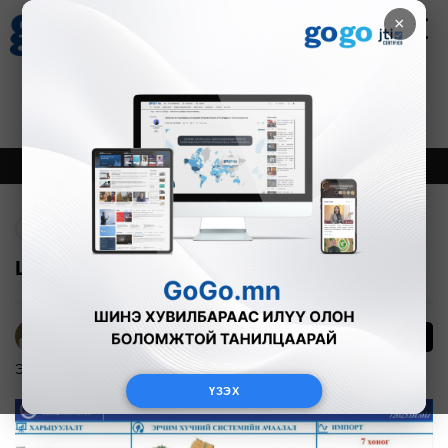
×
Цаг агаар
Зурхай
Валютын ханш
30
8.08
$
3594₮
Онцлох
Шинэ
Тренд
Буцах
Цахилгааны импорт 41 МВт-аар өсжээ
15
Б.Эрдэнэчимэг
Эдийн засаг
2025-01-04
ҮЗЭХ