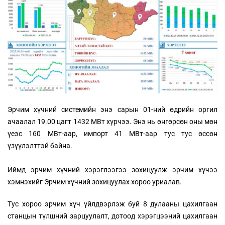
Эрчим хүчний системийн энэ сарын 01-ний өдрийн оргил
ачаалал 19.00 цагт 1432 МВт хүрчээ. Энэ нь өнгөрсөн оны мөн
үеэс 160 МВт-аар, импорт 41 МВт-аар тус тус өссөн
үзүүлэлттэй байна.
Иймд эрчим хүчний хэрэглээгээ зохицуулж эрчим хүчээ
хэмнэхийг Эрчим хүчний зохицуулах хороо уриалав.
Тус хороо эрчим хүч үйлдвэрлэж буй 8 дулааны цахилгаан
станцын түлшний зарцуулалт, дотоод хэрэгцээний цахилгаан