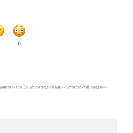
0
аримтална уу. Ёс бус сэтгэгдлийг админ устгах эрхтэй. Мэдээний