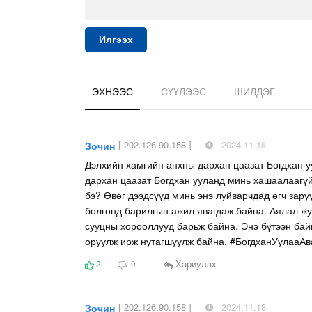
Илгээх
ЭХНЭЭС
СҮҮЛЭЭС
ШИЛДЭГ
[ 202.126.90.158 ]
2024.11.18
Зочин
Дэлхийн хамгийн анхны дархан цаазат Богдхан у
дархан цаазат Богдхан ууланд минь хашаалаагүй
бэ? Өвөг дээдсүүд минь энэ луйварчдад өгч зар
болгонд барилгын ажил явагдаж байна. Аялал ж
сууцны хорооллууд барьж байна. Энэ бүтээн ба
оруулж ирж нутагшуулж байна. #БогдханУулааАв
Хариулах
2
0
[ 202.126.90.158 ]
2024.11.18
Зочин