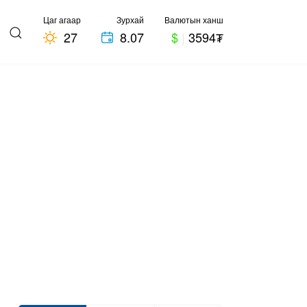
Цаг агаар
Зурхай
Валютын ханш
27
8.07
$
|
3594₮