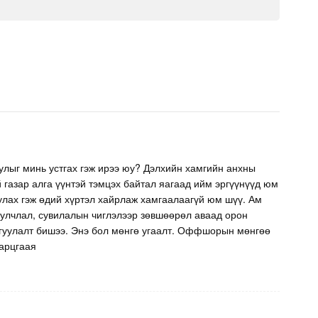
улыг минь устгах гэж ирээ юу? Дэлхийн хамгийн анхны
 газар алга үүнтэй тэмцэх байтал яагаад ийм эргүүнүүд юм
уулах гэж өдий хүртэл хайрлаж хамгаалаагүй юм шүү. Ам
уулчлал, сувилалын чиглэлээр зөвшөөрөл аваад орон
йгуулалт бишээ. Энэ бол мөнгө угаалт. Оффшорын мөнгөө
арцгаая