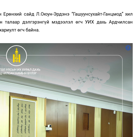
 Ерөнхий сайд Л.Оюун-Эрдэнэ “Гашуунсухайт-Ганцмод” хил
 талаар дэлгэрэнгүй мэдээлэл өгч УИХ дахь Ардчилсан
ариулт өгч байна.