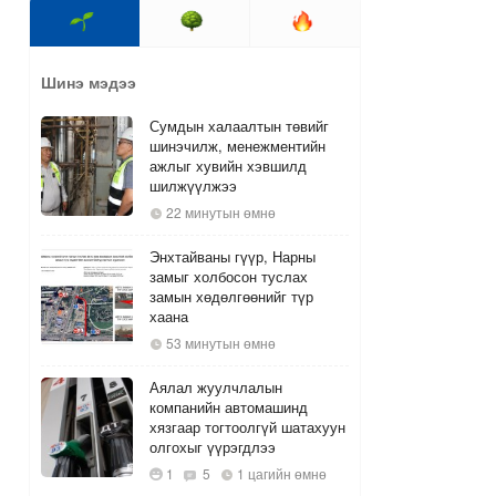
Шинэ мэдээ
Сумдын халаалтын төвийг
шинэчилж, менежментийн
ажлыг хувийн хэвшилд
шилжүүлжээ
22 минутын өмнө
Энхтайваны гүүр, Нарны
замыг холбосон туслах
замын хөдөлгөөнийг түр
хаана
53 минутын өмнө
Аялал жуулчлалын
компанийн автомашинд
хязгаар тогтоолгүй шатахуун
олгохыг үүрэгдлээ
1
5
1 цагийн өмнө