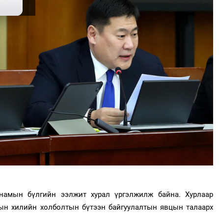
намын бүлгийн ээлжит хурал үргэлжилж байна. Хурлаар
мын хилийн холболтын бүтээн байгуулалтын явцын талаарх