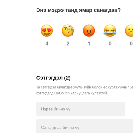
Энэ мэдээ танд ямар санагдав?
2
1
0
0
4
Сэтгэгдэл (2)
Та сэтгэгдэл бичихдээ хууль зүйн болон ёс суртахууныг б
сэтгэгдэлд GoGo.mn хариуцлага хүлээхгүй.