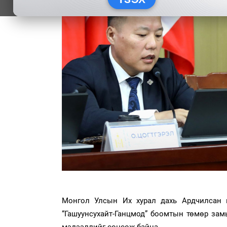
Монгол Улсын Их хурал дахь Ардчилсан 
“Гашуунсухайт-Ганцмод” боомтын төмөр за