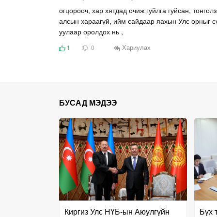
огцорооч, хар хятдад очиж гуйлга гуйсан, тонго
алсын хараагүй, ийм сайдаар яахын Улс орныг с
уулаар оролдох нь ,
Хариулах
1
0
БУСАД МЭДЭЭ
Киргиз Улс НҮБ-ын Аюулгүйн
Бүх 