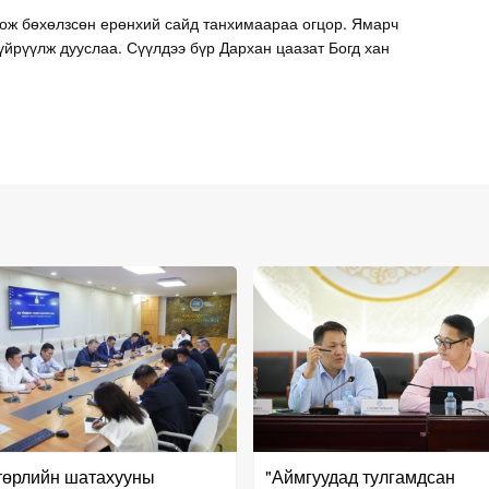
лзож бөхөлзсөн ерөнхий сайд танхимаараа огцор. Ямарч
үйрүүлж дууслаа. Сүүлдээ бүр Дархан цаазат Богд хан
төрлийн шатахууны
"Аймгуудад тулгамдсан