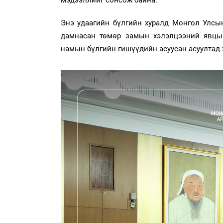
мэдээллийг сонсож байна.
Энэ удаагийн бүлгийн хуралд Монгол Улсын
дамнасан төмөр замын хэлэлцээний явцын
намын бүлгийн гишүүдийн асуусан асуултад х