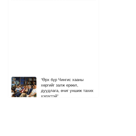
“Өрх бүр Чингис хааны
хөргийг залж ерөөл,
дуудлага, өчиг уншиж тахих
хэрэгтэй”
4
3
1 цагийн өмнө
Согтуурсан үедээ цагдаагийн
алба хаагчийг мөргөж,
зугтсан этгээдийг олж
илрүүлжээ