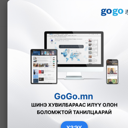
Мэдээ
АН-ын бүлгийн хуралд
замын асуудлаар мэдэ
Б.Сондор
Улс төр
2024-11-18
ҮЗЭХ