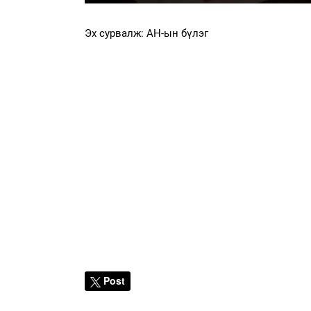
Эх сурвалж: АН-ын бүлэг
Post