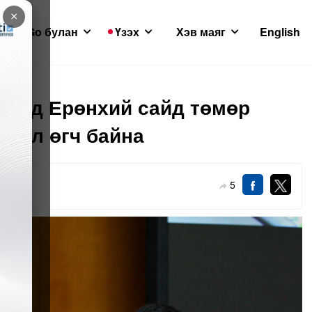
×
GoGo булан
Үзэх
Хэв маяг
English
аанд Ерөнхий сайд төмөр
элэл өгч байна
5