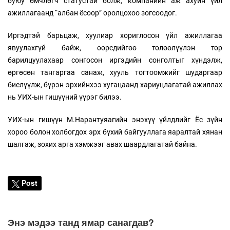
буюу өмчлөгч статустай болж, компанийн аж ахуйн үйл
ажиллагаанд “албан ёсоор” оролцохоо зогсоодог.
Иргэдтэй барьцаж, хуулиар хориглосон үйл ажиллагаа
явуулахгүй байж, өөрсдийгөө төлөөлүүлэн төр
барилцуулахаар сонгосон иргэдийн сонголтыг хүндэлж,
өргөсөн тангаргаа санаж, хууль тогтоомжийг шударгаар
биелүүлж, бүрэн эрхийнхээ хугацаанд хариуцлагатай ажиллах
нь УИХ-ын гишүүний үүрэг билээ.
УИХ-ын гишүүн М.Нарантуяагийн энэхүү үйлдлийг Ёс зүйн
хороо болон холбогдох эрх бүхий байгууллага яаралтай хянан
шалгаж, зохих арга хэмжээг авах шаардлагатай байна.
Post
Энэ мэдээ танд ямар санагдав?