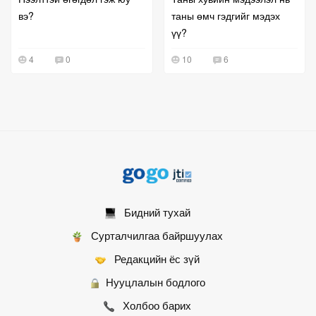
вэ?
таны өмч гэдгийг мэдэх
үү?
4
0
10
6
Бидний тухай
Сурталчилгаа байршуулах
Редакцийн ёс зүй
Нууцлалын бодлого
Холбоо барих