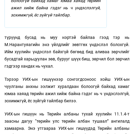
болоогүй байхад хамаг юмаа хаяад төрийн
ажил хийж байна гэдэг нь ч үндэслэлгүй,
зохимжгүй, ёс зүйгүй тайлбар.
түрүүнд бусад нь муу нэртэй байлаа гээд тэр нь
М.Нарантуяагийн энэ үйлдлийг зөвтгөх үндэслэл болохгүй.
Ийм хуулийн үндэслэл байхгүй бөгөөд бид аливаа зөрчлийг
бусадтай харьцуулан зөв, бурууг шүүх биш, зөрчил бол зөрчил
гэдгээр хандах нь чухал.
Тэрээр УИХ-ын гишүүнээр сонгогдсоноос хойш УИХ-ын
чуулганы анхны ээлжит хуралдаан болоогүй байхад хамаг
юмаа хаяад төрийн ажил хийж байна гэдэг нь ч үндэслэлгүй,
зохимжгүй, ёс зүйгүй тайлбар билээ.
УИХ-ын гишүүн нь Төрийн албаны тухай хуулийн 11.1.4-т
заасны дагуу “төрийн улс төрийн албан тушаал” ангилалд
хамаарна. Энэ утгаараа УИХ-ын гишүүдэд Төрийн албаны