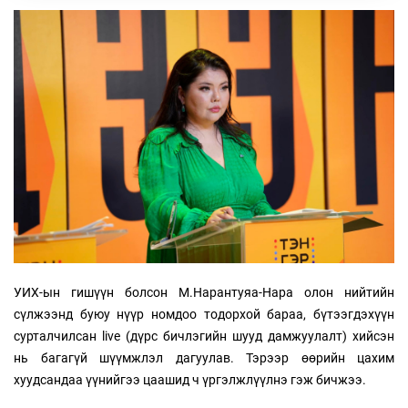
УИХ-ын гишүүн болсон М.Нарантуяа-Нара олон нийтийн
сүлжээнд буюу нүүр номдоо тодорхой бараа, бүтээгдэхүүн
сурталчилсан live (дүрс бичлэгийн шууд дамжуулалт) хийсэн
нь багагүй шүүмжлэл дагуулав. Тэрээр өөрийн цахим
хуудсандаа үүнийгээ цаашид ч үргэлжлүүлнэ гэж бичжээ.