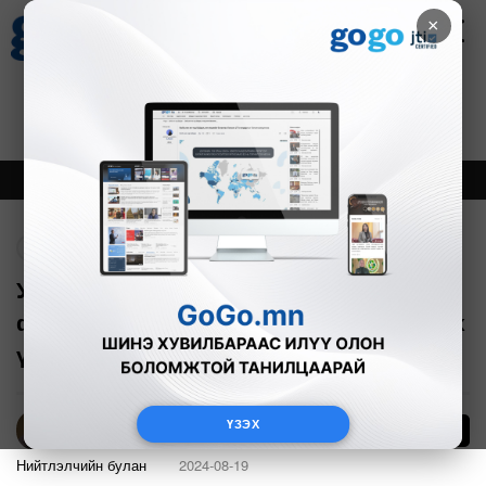
×
Цаг агаар
Зурхай
Валютын ханш
30
8.08
$
3594₮
Онцлох
Шинэ
Тренд
Буцах
УИХ-ын гишүүн М.Нарантуяагийн
фэйсбүүк сурталчилгаа хуульд нийцэх
үү?
ҮЗЭХ
2017
Б.Мягмардорж
Нийтлэлчийн булан
2024-08-19