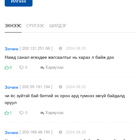
Илгээх
ЭХНЭЭС
СҮҮЛЭЭС
ШИЛДЭГ
[ 202.131.251.66 ]
2024.08.25
Зочин
Намд санал өгөхдөө жагсаалтыг нь харах л байж дээ
Хариулах
0
0
[ 202.55.191.194 ]
2024.08.22
Зочин
чи ёс зүйтэй бай битгий эх орон ард түмнээ эвгүй байдалд
оруул
Хариулах
1
0
[ 203.169.48.150 ]
2024.08.22
Зочин