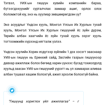
Тэгвэл, УИХ-ын гишүүн хувийн компанийн бараа,
бүтээгдэхүүнийг сурталчлах замаар ашиг, орлох олох
боломжтой юу, энэ нь хуулиар зөвшөөрөгдсөн үү?
Энэ асуудлыг Үндсэн хууль, Монгол Улсын Их Хурлын тухай
хууль, Монгол Улсын Их Хурлын гишүүний ёс зүйн дүрэм,
Төрийн албан хаагчийн ёс зүйн тухай хууль зэрэг хууль
тогтоомжийн хүрээнд нягталж үзлээ.
Үндсэн хуулийн Хорин есдүгээр зүйлийн 1 дэх хэсэгт зааснаар
УИХ-ын гишүүн нь Ерөнхий сайд, Засгийн газрын гишүүнээр
давхар ажиллаж болох бөгөөд харин үүнээс бусад тохиолдолд
хуульд заасан УИХ-ын гишүүний үүрэгт нь үл хамаарах аливаа
албан тушаал хашиж болохгүй, ажил эрхэлж болохгүй байна.
“Гишүүнд хориглох үйл ажиллагаа” – г