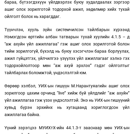
бараа, бүтээгдэхүүн үйлдвэрлэх буюу худалдаалах зэргээр
ашиг олох зорилготой тодорхой ажил, хөдөлмөр хийх тухай
ойлголт болох нь харагддаг.
Түүнчлэн, хууль зүйн системчилсэн тайлбарын хүрээнд
Нэмэгдсэн өртгийн албан татварын тухай хуулийн 4.1.5 – д
"аж ахуйн үйл ажиллагаа" гэж ашиг олох зорилготой болон
тийм зорилгогүй, бүхэлд нь буюу хэсэгчлэн бараа борлуулах,
ажил гүйцэтгэх, үйлчилгээ үзүүлэх үйл ажиллагааг хэлнэ гэх
тодорхойлолтоор мөн “аж ахуй эрхлэх” гэдэг ойлголтыг
тайлбарлах боломжтой, үндэслэлтэй юм.
Өөрөөр хэлбэл, УИХ-ын гишүүн М.Нарантуяагийн ашиг олох
зорилгоор цахим орчинд “live” хийж буй үйлдлийг “аж ахуйн”
үйл ажиллагаа гэж үзэх үндэслэлтэй. Энэ нь УИХ-ын гишүүний
хувьд бүрэн эрхийнх нь хугацаанд хориглогдсон үйл
ажиллагаа байна.
Үүний зэрэгцээ МУИХтХ-ийн 44.1.3-т зааснаар мөн УИХ-ын