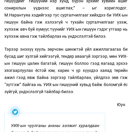
гишүүдийг “гишүүний нэр хүнд, бүрэн эрхийг хувийн ашиг
сонирхлын үүднээс ашиглах;” – ыг хориглодог.
М.Нарантуяа хэдийгээр тус сурталчилгааг хийхдээ би УИХ-ын
гишүүн байна гэж хэлээгүй ч тухайн сурталчилгааг үзэж,
хүлээж авч буй хүмүүс түүнийг УИХ-ын гишүүн гэдэг утгаар нь
хүлээж авна гэж тайлбарлах нь үндэслэлтэй билээ.
Тэрээр энэхүү хууль зөрчсөн шинжтэй үйл ажиллагаагаа би
бусад шиг хулгай хийгээгүй, тендер аваагүй зэргээр, мөн УИХ-
ын гишүүн цалин багатай, гишүүн боллоо гээд яагаад эрхээ
хязгаарлуулах ёстой юм, харин ч үр хүүхдээ хаяад төрийн
ажил гээд явж байна зэргээр тайлбарлан, үйлдлээ зөв гэж
“зүтгэж” байгаа нь УИХ-ын гишүүний хувьд байж боломгүй ёс
зүйгүй, үндэслэлгүй тайлбар билээ.
Юун
УИХ-ын чуулганы анхны ээлжит хуралдаан