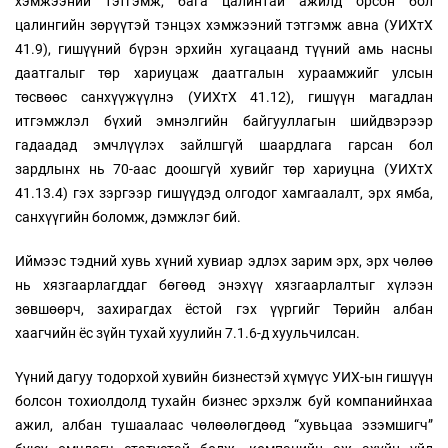
хэмжээний тэтгэмж, бага цалинтай ажилд орсон бол
цалингийн зөрүүтэй тэнцэх хэмжээний тэтгэмж авна (УИХтХ
41.9), гишүүний бүрэн эрхийн хугацаанд түүний амь насны
даатгалыг төр хариуцаж даатгалын хураамжийг улсын
төсвөөс санхүүжүүлнэ (УИХтХ 41.12), гишүүн магадлан
итгэмжлэл бүхий эмнэлгийн байгууллагын шийдвэрээр
гадаадад эмчлүүлэх зайлшгүй шаардлага гарсан бол
зардлынх нь 70-аас доошгүй хувийг төр хариуцна (УИХтХ
41.13.4) гэх зэргээр гишүүдэд олгодог хамгаалалт, эрх ямба,
санхүүгийн боломж, дэмжлэг бий.
Иймээс тэдний хувь хүний хувиар эдлэх зарим эрх, эрх чөлөө
нь хязгаарлагддаг бөгөөд энэхүү хязгаарлалтыг хүлээн
зөвшөөрч, захирагдах ёстой гэх үүргийг Төрийн албан
хаагчийн ёс зүйн тухай хуулийн 7.1.6-д хуульчилсан.
Үүний дагуу тодорхой хувийн бизнестэй хүмүүс УИХ-ын гишүүн
болсон тохиолдолд тухайн бизнес эрхэлж буй компанийнхаа
ажил, албан тушаалаас чөлөөлөгдөөд “хувьцаа эзэмшигч”