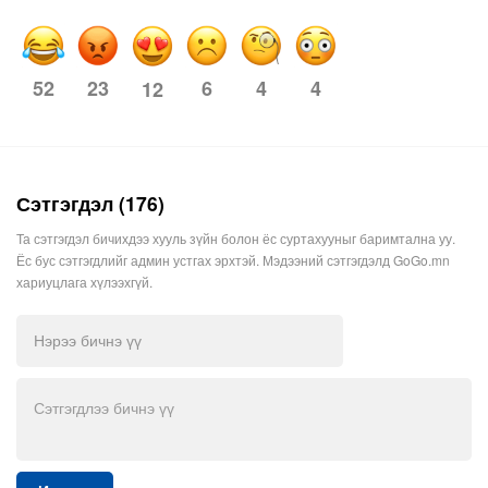
52
23
6
4
4
12
Сэтгэгдэл (176)
Та сэтгэгдэл бичихдээ хууль зүйн болон ёс суртахууныг баримтална уу.
Ёс бус сэтгэгдлийг админ устгах эрхтэй. Мэдээний сэтгэгдэлд GoGo.mn
хариуцлага хүлээхгүй.