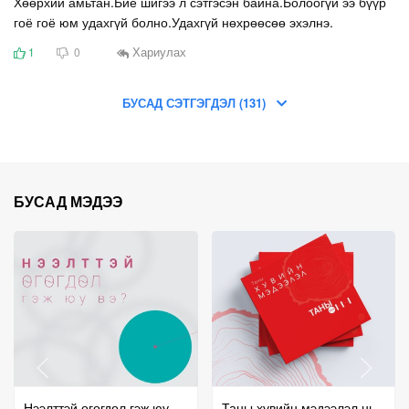
Хөөрхий амьтан.Бие шигээ л сэтгэсэн байна.Болоогүй ээ бүүр
гоё гоё юм удахгүй болно.Удахгүй нөхрөөсөө эхэлнэ.
Хариулах
1
0
БУСАД СЭТГЭГДЭЛ (131)
БУСАД МЭДЭЭ
Нээлттэй өгөгдөл гэж юу
Таны хувийн мэдээлэл нь