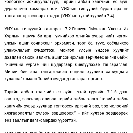
холбогдох зохицуулалтууд, Төрийн албан хаагчийн ёс зүйн
дүрэм мөн хамаарах юм. УИХ-ын гишүүний бүрэн эрх нь
тангараг өргөснөөр эхэлдэг (УИХ-ын тухай хуулийн 7.4).
УИХ-ын гишүүний тангараг: 7.2.Гишүүн "Монгол Улсын Их
Хурлын гишүүн би ард түмнийхээ элчийн хувьд нийт иргэн,
улсын ашиг сонирхлыг эрхэмлэн, төрт ёс, түүх, соёлынхоо
уламжлалыг хүндэтгэж, Монгол Улсын Үндсэн хуулийг
дээдлэн сахиж, авлига, ашиг сонирхлын зөрчлөөс ангид байж,
гишүүний үүргээ чин шударгаар биелүүлэхээ тангараглая.
Миний бие энэ тангаргаасаа няцвал хуулийн хариуцлага
хүлээнэ" хэмээн Төрийн сүлдэнд тангараг өргөнө.
Төрийн албан хаагчийн ёс зүйн тухай хуулийн 7.1.6 дахь
заалтад зааснаар аливаа төрийн албан хаагч “төрийн албан
хаагчийн хувьд хуулиар тогтоосон иргэний эрх, эрх чөлөөний
хязгаарлалтыг хүлээн зөвшөөрөх;” – ийг хүлээн зөвшөөрөх,
энэ заалтыг дагаж мөрдөх үүрэгтэй.