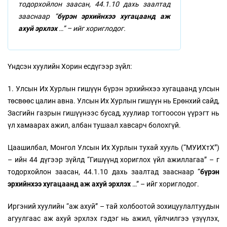
тодорхойлон заасан, 44.1.10 дахь заалтад
зааснаар “
бүрэн эрхийнхээ хугацаанд аж
ахуй эрхлэх
…” – ийг хориглодог.
Үндсэн хуулийн Хорин есдүгээр зүйл:
1. Улсын Их Хурлын гишүүн бүрэн эрхийнхээ хугацаанд улсын
төсвөөс цалин авна. Улсын Их Хурлын гишүүн нь Ерөнхий сайд,
Засгийн газрын гишүүнээс бусад, хуулиар тогтоосон үүрэгт нь
үл хамаарах ажил, албан тушаал хавсарч болохгүй.
Цаашилбал, Монгол Улсын Их Хурлын тухай хууль (“МУИХтХ”)
– ийн 44 дүгээр зүйлд “Гишүүнд хориглох үйл ажиллагаа” – г
тодорхойлон заасан, 44.1.10 дахь заалтад зааснаар “
бүрэн
эрхийнхээ хугацаанд аж ахуй эрхлэх
…” – ийг хориглодог.
Иргэний хуулийн “аж ахуй” – тай холбоотой зохицуулалтуудын
агуулгаас аж ахуй эрхлэх гэдэг нь ажил, үйлчилгээ үзүүлэх,