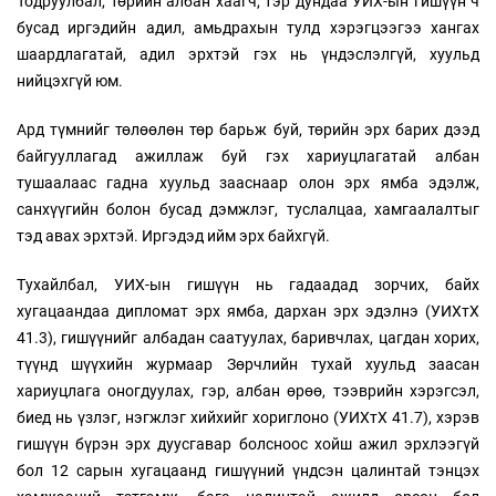
Тодруулбал, төрийн албан хаагч, тэр дундаа УИХ-ын гишүүн ч
бусад иргэдийн адил, амьдрахын тулд хэрэгцээгээ хангах
шаардлагатай, адил эрхтэй гэх нь үндэслэлгүй, хуульд
нийцэхгүй юм.
Ард түмнийг төлөөлөн төр барьж буй, төрийн эрх барих дээд
байгууллагад ажиллаж буй гэх хариуцлагатай албан
тушаалаас гадна хуульд зааснаар олон эрх ямба эдэлж,
санхүүгийн болон бусад дэмжлэг, туслалцаа, хамгаалалтыг
тэд авах эрхтэй. Иргэдэд ийм эрх байхгүй.
Тухайлбал, УИХ-ын гишүүн нь гадаадад зорчих, байх
хугацаандаа дипломат эрх ямба, дархан эрх эдэлнэ (УИХтХ
41.3), гишүүнийг албадан саатуулах, баривчлах, цагдан хорих,
түүнд шүүхийн журмаар Зөрчлийн тухай хуульд заасан
хариуцлага оногдуулах, гэр, албан өрөө, тээврийн хэрэгсэл,
биед нь үзлэг, нэгжлэг хийхийг хориглоно (УИХтХ 41.7), хэрэв
гишүүн бүрэн эрх дуусгавар болсноос хойш ажил эрхлээгүй
бол 12 сарын хугацаанд гишүүний үндсэн цалинтай тэнцэх