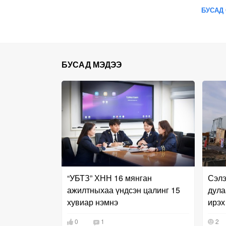
БУСАД 
БУСАД МЭДЭЭ
“УБТЗ” ХНН 16 мянган
Сэлэ
ажилтныхаа үндсэн цалинг 15
дула
хувиар нэмнэ
ирэх
0
1
2