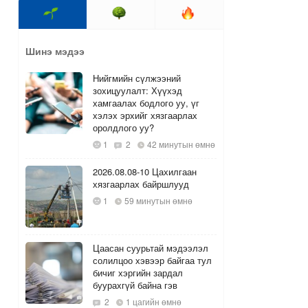
Шинэ мэдээ
Нийгмийн сүлжээний
зохицуулалт: Хүүхэд
хамгаалах бодлого уу, үг
хэлэх эрхийг хязгаарлах
оролдлого уу?
1
2
42 минутын өмнө
2026.08.08-10 Цахилгаан
хязгаарлах байршлууд
1
59 минутын өмнө
Цаасан суурьтай мэдээлэл
солилцоо хэвээр байгаа тул
бичиг хэргийн зардал
буурахгүй байна гэв
2
1 цагийн өмнө