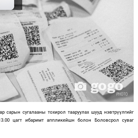
р сарын сугалааны тохирол тааруулах шууд нэвтрүүлгийг
13.00 цагт ибаримт аппликейшн болон Боловсрол суваг