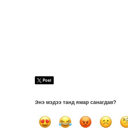
Post
Энэ мэдээ танд ямар санагдав?