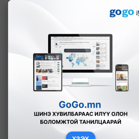
Мэдээ
НӨАТ-ын сугалааны то
А.Номин
Эдийн засаг
2024-0
ҮЗЭХ