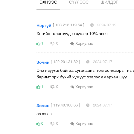
ЭХНЭЭС
СҮҮЛЭЭС
ШИЛДЭГ
[ 103.212.119.54 ]
2024.07.19
Нэргүй
Хогийн гөлөгнүүдээ зүгээр 10% авья
Хариулах
1
0
[ 122.201.31.82 ]
2024.07.17
Зочин
Энэ явуулж байгаа сугалааны том хонжворыг нь ш
баримт эрх бүхий хүмүүс хэвлэх амархан шүү
Хариулах
1
0
[ 119.40.100.66 ]
2024.07.17
Зочин
аз аз аз
Хариулах
0
0