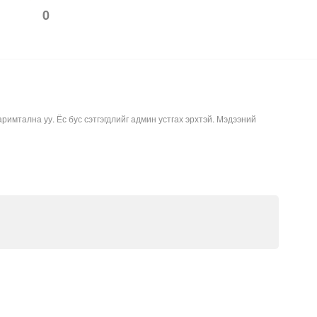
0
аримтална уу. Ёс бус сэтгэгдлийг админ устгах эрхтэй. Мэдээний