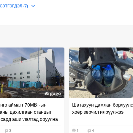
СЭТГЭГДЭЛ (7)
нгэ аймагт 70МВт-ын
Шатахуун дамлан борлуул
аны цахилгаан станцыг
хоёр зөрчил илрүүлжээ
 сард ашиглалтад оруулна
3
1
4