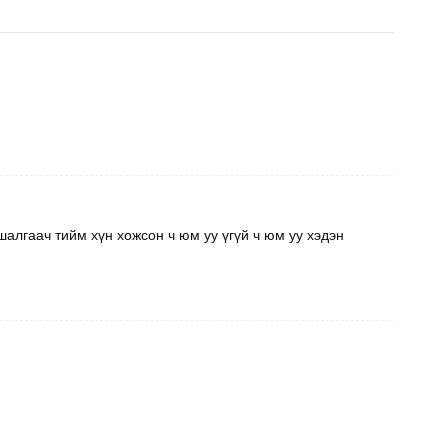
алгаач тийм хүн хожсон ч юм уу үгүй ч юм уу хэдэн