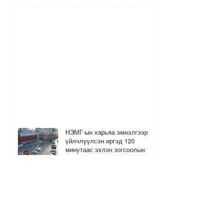
НЭМГ-ын харьяа эмнэлгээр
үйлчлүүлсэн иргэд 120
минутаас эхлэн зогсоолын
төлбөр төлнө
3
1
1 цагийн өмнө
The MongolZ багийн хуучин
гишүүд болох Senzu, Mzinho
нар өнөөдөр тоглоно