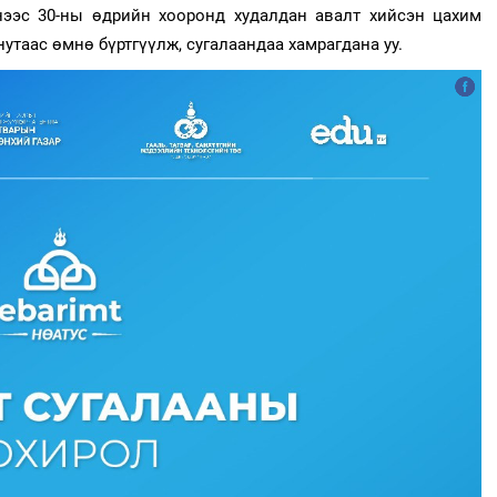
-нээс 30-ны өдрийн хооронд худалдан авалт хийсэн цахим
утаас өмнө бүртгүүлж, сугалаандаа хамрагдана уу.