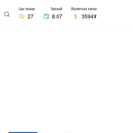
Цаг агаар
Зурхай
Валютын ханш
27
8.07
$
|
3594₮