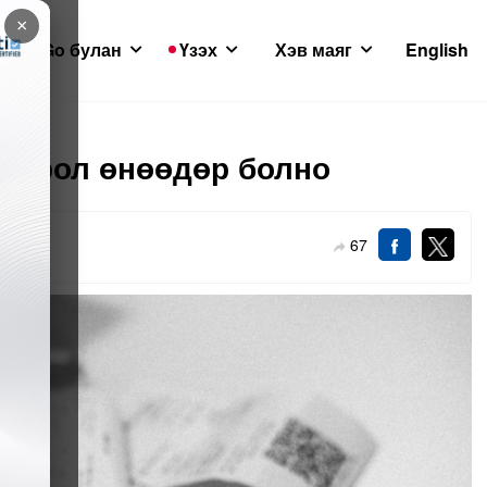
×
GoGo булан
Үзэх
Хэв маяг
English
хирол өнөөдөр болно
67
7-17