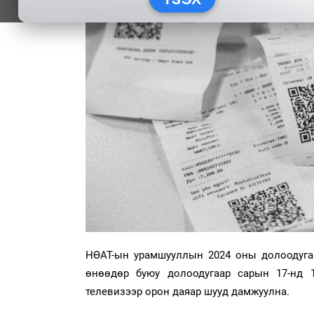
НӨАТ-ын урамшууллын 2024 оны долоодугаа
өнөөдөр буюу долоодугаар сарын 17-нд 
телевизээр орон даяар шууд дамжуулна.