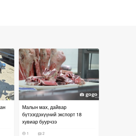
сан
Малын мах, дайвар
бүтээгдэхүүний экспорт 18
хувиар буурчээ
1
2