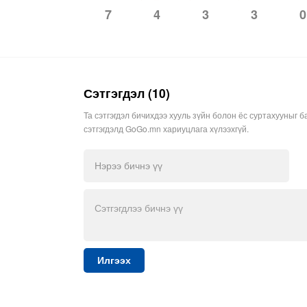
4
3
3
0
7
Сэтгэгдэл (10)
Та сэтгэгдэл бичихдээ хууль зүйн болон ёс суртахууныг б
сэтгэгдэлд GoGo.mn хариуцлага хүлээхгүй.
Илгээх