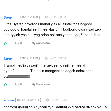
[ 31.32.212.183 ]
2025.03.01
Зочин
Oros Hyatad hoyoroos manai ylas ali alintai tegs begeed
bodlogotoi handaj eeriinhee ylas ornii bodlogiig olon ylsad zeb
nebtryyleh yostoi....yag odoo bol sain yabaa l gej?...sanaj bna.
Хариулах
0
0
[ 31.32.212.183 ]
2025.03.01
Зочин
Trampiin ediin zasagiin mergeldeen dainii hemjeend
hyrne?................Trampiin mengetei boldogch nohoi baas
biz!!!!!!!!!!!!!!!!!!!!!!
Хариулах
0
0
[ 66.181.182.224 ]
2025.02.27
зочин
оросууд дайнд орж сурсан тул цаашид хил залгаа ямарч ул***а