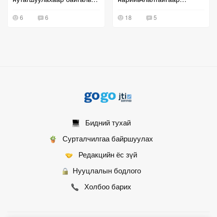
сул тавьжээ
дүрсжүүлжээ
6
6
18
5
Бидний тухай
Сурталчилгаа байршуулах
Редакцийн ёс зүй
Нууцлалын бодлого
Холбоо барих