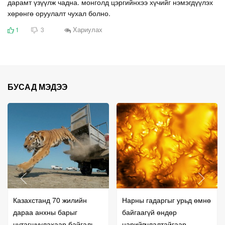
дарамт үзүүлж чадна. монголд цэргийнхээ хүчийг нэмэгдүүлэх
хөрөнгө оруулалт чухал болно.
Хариулах
1
3
БУСАД МЭДЭЭ
Казахстанд 70 жилийн
Нарны гадаргыг урьд өмнө
дараа анхны барыг
байгаагүй өндөр
нутагшуулахаар байгальд
нарийвчлалтайгаар