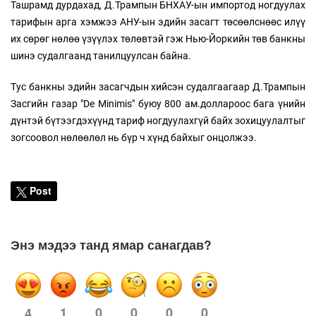
Ташрамд дурдахад, Д.Трампын БНХАУ-ын импортод ногдуулах
тарифын арга хэмжээ АНУ-ын эдийн засагт төсөөлснөөс илүү
их сөрөг нөлөө үзүүлэх төлөвтэй гэж Нью-Йоркийн төв банкны
шинэ судалгаанд танилцуулсан байна.
Тус банкны эдийн засагчдын хийсэн судалгаагаар Д.Трампын
Засгийн газар "De Minimis" буюу 800 ам.доллароос бага үнийн
дүнтэй бүтээгдэхүүнд тариф ногдуулахгүй байх зохицуулалтыг
зогсоовол нөлөөлөл нь бүр ч хүнд байхыг онцолжээ.
Post
Энэ мэдээ танд ямар санагдав?
1
0
0
0
0
4