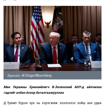
Зургийг: Al Drago/Bloomberg
Мөн Украины Ерөнхийлөгч В.Зеленский АНУ-д айлчилна
гэдгийг албан ёсоор баталгаажууллаа
Д.Трамп бүрэн эрх нь хэрэгжиж эхэлснээс хойш анх удаа