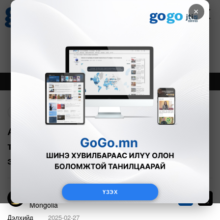
×
Цаг агаар
Зурхай
Валютын ханш
27
8.07
$
3594₮
Онцлох
Шинэ
Тренд
Буцах
АНУ-ын Мексик, Канадад ногдуулсан
тариф IV сарын 2-оос мөрдөгдөж
эхэлнэ
ҮЗЭХ
Bloomberg TV
9
Mongolia
Дэлхийд
2025-02-27