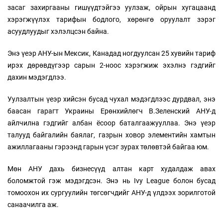
засаг захиргааны гишүүдтэйгээ уулзаж, ойрын хугацаанд
хэрэгжүүлэх тарифын бодлого, хөрөнгө оруулалт зэрэг
асуудлуудыг хэлэлцсэн байна.
Энэ үеэр АНУ-ын Мексик, Канадад ногдуулсан 25 хувийн тариф
ирэх дөрөвдүгээр сарын 2-ноос хэрэгжиж эхэлнэ гэдгийг
дахин мэдэгдлээ.
Уулзалтын үеэр хийсэн бусад чухал мэдэгдлээс дурдвал, энэ
баасан гарагт Украины Ерөнхийлөгч В.Зеленский АНУ-д
айлчилна гэдгийг албан ёсоор баталгаажууллаа. Энэ үеэр
талууд байгалийн баялаг, газрын ховор элементийн хамтын
ажиллагааны гэрээнд гарын үсэг зурах төлөвтэй байгаа юм.
Мөн АНУ дахь бизнесүүд алтан карт худалдаж авах
боломжтой гэж мэдэгдсэн. Энэ нь Ivy League болон бусад
томоохон их сургуулийн төгсөгчдийг АНУ-д үлдээх зорилготой
санаачилга аж.