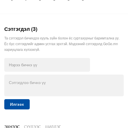
Сэтгэгдэл (3)
Та сэтгэгдэл бичихдээ хууль зүйн болон ёс суртахууныг баримтална уу.
Ёс бус сэтгэгдлийг админ устгах эрхтэй. Мэдээний сэтгэгдэлд GoGo.mn
хариуцлага хүлээхгүй.
Илгээх
ЭХНЭЭС
СҮҮЛЭЭС
ШИЛДЭГ