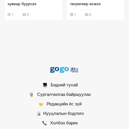
хувиар буурчээ
төгрөгөөр өсжээ
1
0
1
2
Бидний тухай
Сурталчилгаа байршуулах
Редакцийн ёс зүй
Нууцлалын бодлого
Холбоо барих