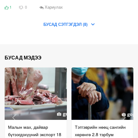
Хариулах
1
0
БУСАД СЭТГЭГДЭЛ (8)
БУСАД МЭДЭЭ
Малын мах, дайвар
Тэтгэврийн нөөц сангийн
бүтээгдэхүүний экспорт 18
хөрөнгө 2.8 тэрбум