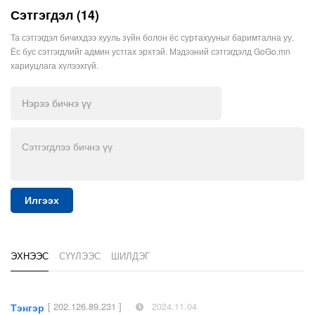
Сэтгэгдэл (14)
Та сэтгэгдэл бичихдээ хууль зүйн болон ёс суртахууныг баримтална уу.
Ёс бус сэтгэгдлийг админ устгах эрхтэй. Мэдээний сэтгэгдэлд GoGo.mn
хариуцлага хүлээхгүй.
Илгээх
ЭХНЭЭС
СҮҮЛЭЭС
ШИЛДЭГ
[ 202.126.89.231 ]
2024.11.04
Тэнгэр