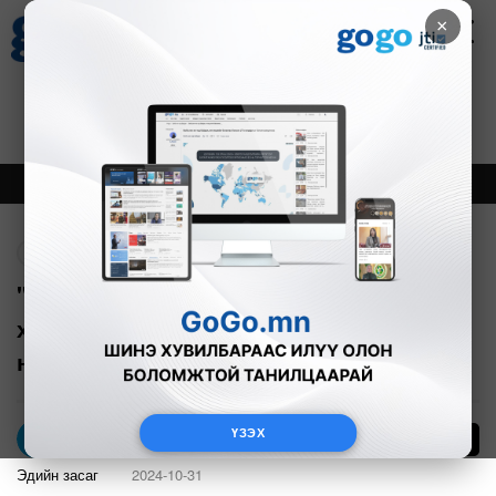
×
Цаг агаар
Зурхай
Валютын ханш
27
8.07
$
3594₮
Онцлох
Шинэ
Тренд
Буцах
"ААН-үүдийн эрчим хүчний
хэрэглээний тарифыг жигд
нэмэгдүүлнэ"
ҮЗЭХ
30
Э.Оргил
Эдийн засаг
2024-10-31