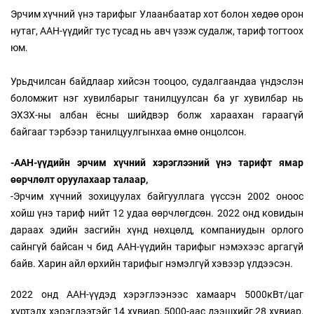
Эрчим хүчний үнэ тарифыг Улаанбаатар хот болон хөдөө орон
нутаг, ААН-үүдийг тус тусад нь авч үзэж судалж, тариф тогтоох
юм.
Урьдчилсан байдлаар хийсэн тооцоо, судалгаандаа үндэслэн
боломжит нэг хувилбарыг танилцуулсан ба уг хувилбар нь
ЭХЗХ-ны албан ёсны шийдвэр болж хараахан гараагүй
байгааг тэрбээр танилцуулгынхаа өмнө онцолсон.
-ААН-үүдийн эрчим хүчний хэрэглээний үнэ тарифт ямар
өөрчлөлт оруулахаар талаар,
-Эрчим хүчний зохицуулах байгууллага үүссэн 2002 оноос
хойш үнэ тариф нийт 12 удаа өөрчлөгдсөн. 2022 онд ковидын
дараах эдийн засгийн хүнд нөхцөлд, компаниудын орлого
сайнгүй байсан ч бид ААН-үүдийн тарифыг нэмэхээс аргагүй
байв. Харин айл өрхийн тарифыг нэмэлгүй хэвээр үлдээсэн.
2022 онд ААН-үүдэд хэрэглээнээс хамаарч 5000кВт/цаг
хүртэлх хэрэглээтэйг 14 хувиар, 5000-аас дээшхийг 28 хувиар,