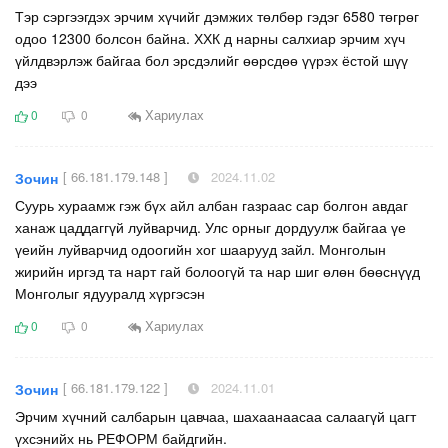
Тэр сэргээгдэх эрчим хүчийг дэмжих төлбөр гэдэг 6580 төгрөг
одоо 12300 болсон байна. ХХК д нарны салхиар эрчим хүч
үйлдвэрлэж байгаа бол эрсдэлийг өөрсдөө үүрэх ёстой шүү
дээ
Хариулах
0
0
[ 66.181.179.148 ]
2024.11.02
Зочин
Суурь хураамж гэж бүх айл албан газраас сар болгон авдаг
ханаж цаддаггүй луйварчид. Улс орныг дордуулж байгаа үе
үеийн луйварчид одоогийн хог шаарууд зайл. Монголын
жирийн иргэд та нарт гай болоогүй та нар шиг өлөн бөөснүүд
Монголыг ядууралд хүргэсэн
Хариулах
0
0
[ 66.181.179.122 ]
2024.11.01
Зочин
Эрчим хүчний салбарын цавчаа, шахаанаасаа салаагүй цагт
үхсэнийх нь РЕФОРМ байдгийн.