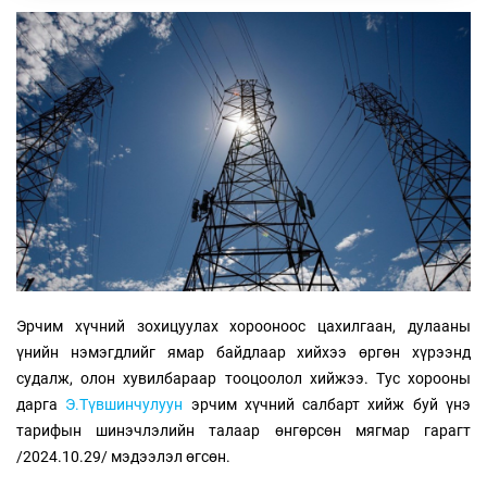
Эрчим хүчний зохицуулах хорооноос цахилгаан, дулааны
үнийн нэмэгдлийг ямар байдлаар хийхээ өргөн хүрээнд
судалж, олон хувилбараар тооцоолол хийжээ. Тус хорооны
дарга
Э.Түвшинчулуун
эрчим хүчний салбарт хийж буй үнэ
тарифын шинэчлэлийн талаар өнгөрсөн мягмар гарагт
/2024.10.29/ мэдээлэл өгсөн.