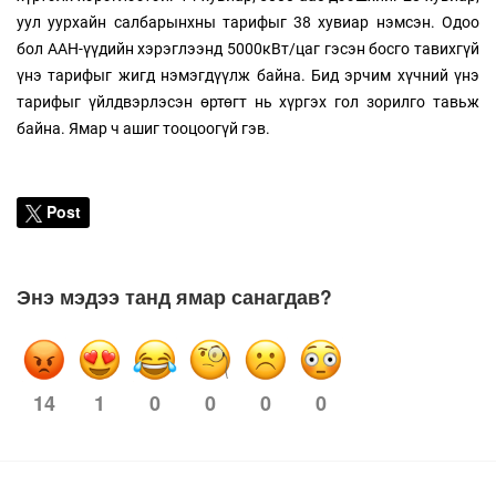
уул уурхайн салбарынхны тарифыг 38 хувиар нэмсэн. Одоо
бол ААН-үүдийн хэрэглээнд 5000кВт/цаг гэсэн босго тавихгүй
үнэ тарифыг жигд нэмэгдүүлж байна. Бид эрчим хүчний үнэ
тарифыг үйлдвэрлэсэн өртөгт нь хүргэх гол зорилго тавьж
байна. Ямар ч ашиг тооцоогүй гэв.
Post
Энэ мэдээ танд ямар санагдав?
14
0
0
0
0
1