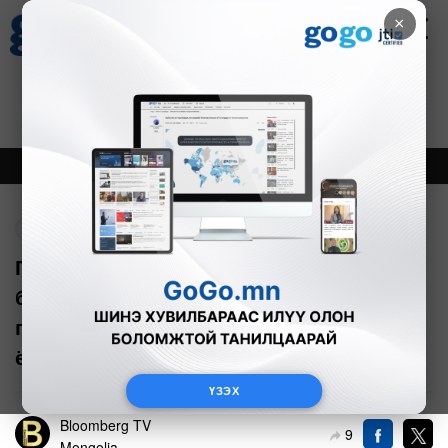
×
Цаг агаар
Зурхай
Валютын ханш
30
8.08
$
3594₮
Онцлох
Шинэ
Тренд
Буцах
Газрын тос боловсруулах үйлдвэрээ
бүрэн хүчин чадлаар нь ажиллуулъя
гэвэл бид хайгуулаа эрчимжүүлэх
ёстой
ҮЗЭХ
Bloomberg TV
9
Mongolia