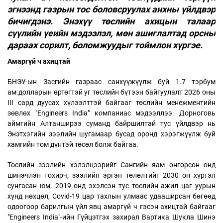
эгнээнд газрын тос боловсруулах анхны үйлдвэр
бичигдэнэ. Энэхүү төслийн ахицын талаар
сүүлийн үеийн мэдээлэл, мөн ашиглалтад орсны
дараах сорилт, боломжуудыг тоймлон хүргэе.
Амаргүй ч ахицтай
БНЭУ-ын Засгийн газраас санхүүжүүлж буй 1.7 тэрбум
ам.долларын өртөгтэй уг төслийн бүтээн байгуулалт 2026 оны
III сард дуусах хүлээлттэй байгааг төслийн менежментийн
зөвлөх "Engineers India" компаниас мэдээллээ. Дорноговь
аймгийн Алтанширээ суманд байршилтай тус үйлдвэр нь
Энэтхэгийн зээлийн шугамаар бусад оронд хэрэгжүүлж буй
хамгийн том дүнтэй төсөл болж байгаа.
Төслийн зээлийн хэлэлцээрийг Сангийн яам өнгөрсөн онд
шинэчлэн тохирч, зээлийн эргэн төлөлтийг 2030 он хүртэл
сунгасан юм. 2019 онд эхэлсэн тус төслийн ажил цаг уурын
хүнд нөхцөл, Covid-19 цар тахлын улмаас удааширсан бөгөөд
одоогоор барилгын үйл явц амаргүй ч гэсэн ахицтай байгааг
"Engineers India"-ийн Гүйцэтгэх захирал Вартика Шукла Шинэ