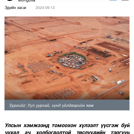
Эдийн засаг
2024-09-13
Зургийг: Уул уурхай, хүнд үйлдвэрийн яам
Улсын хэмжээнд томоохон хүлээлт үүсгэж буй
чухал ач холбогдолтой төслүүдийн тэргүүн