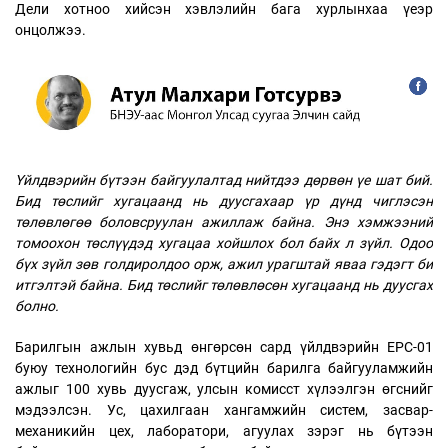
Дели хотноо хийсэн хэвлэлийн бага хурлынхаа үеэр
онцолжээ.
Үйлдвэрийн бүтээн байгуулалтад нийтдээ дөрвөн үе шат бий.
Бид төслийг хугацаанд нь дуусгахаар үр дүнд чиглэсэн
төлөвлөгөө боловсруулан ажиллаж байна. Энэ хэмжээний
томоохон төслүүдэд хугацаа хойшлох бол байх л зүйл. Одоо
бүх зүйл зөв голдиролдоо орж, ажил урагштай яваа гэдэгт би
итгэлтэй байна. Бид төслийг төлөвлөсөн хугацаанд нь дуусгах
болно.
Барилгын ажлын хувьд өнгөрсөн сард үйлдвэрийн EPC-01
буюу технологийн бус дэд бүтцийн барилга байгууламжийн
ажлыг 100 хувь дуусгаж, улсын комисст хүлээлгэн өгснийг
мэдээлсэн. Ус, цахилгаан хангамжийн систем, засвар-
механикийн цех, лаборатори, агуулах зэрэг нь бүтээн