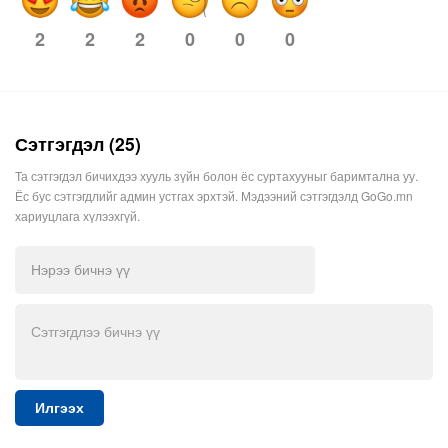
2
2
0
0
0
2
Сэтгэгдэл (25)
Та сэтгэгдэл бичихдээ хууль зүйн болон ёс суртахууныг баримтална уу.
Ёс бус сэтгэгдлийг админ устгах эрхтэй. Мэдээний сэтгэгдэлд GoGo.mn
хариуцлага хүлээхгүй.
Илгээх