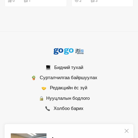
0
1
2
3
Бидний тухай
Сурталчилгаа байршуулах
Редакцийн ёс зүй
Нууцлалын бодлого
Холбоо барих
© 2007 - 2026 Монгол Контент ХХК • Бүх эрх хуулиар хамгаалагдсан