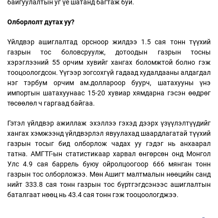
байгуулалтын уг үе шатанд багтаж буй.
Олборлолт дутах уу?
Үйлдвэр ашиглалтад орсноор жилдээ 1.5 сая тонн түүхий
газрын тос боловсруулж, дотоодын газрын тосны
хэрэглээний 55 орчим хувийг хангах боломжтой болно гэж
тооцоологдсон. Үүгээр зогсохгүй гадаад худалдааны алдагдал
нэг тэрбум орчим ам.доллароор буурч, шатахууны үнэ
импортын шатахуунаас 15-20 хувиар хямдарна гэсэн өөдрөг
төсөөлөл ч гаргаад байгаа.
Гэтэл үйлдвэр ажиллаж эхэллээ гэхэд дээрх үзүүлэлтүүдийг
хангах хэмжээнд үйлдвэрлэл явуулахад шаардлагатай түүхий
газрын тосыг бид олборлож чадах уу гэдэг нь анхаарал
татна. АМГТГ-ын статистикаар харвал өнгөрсөн онд Монгол
Улс 4.9 сая баррель буюу ойролцоогоор 666 мянган тонн
газрын тос олборложээ. Мөн Ашигт малтмалын нөөцийн санд
нийт 333.8 сая тонн газрын тос бүртгэгдсэнээс ашиглалтын
баталгаат нөөц нь 43.4 сая тонн гэж тооцоологджээ.