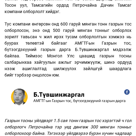
Тосон уул, Тамсагийн ордод Петрочайна Дачин Тамсаг
компани олборлолт хийдэг.
Тус компани өнгөрсөн онд 600 гаруй мянган тонн газрын тос
олборлосон, энэ онд 500 гаруй мянган тонныг олборлох
зорилт тавьсан ч жил ирэх тусам олборлолтын хэмжээ нь
буурах төлөвтэй байгааг АМГТГ-ын Газрын тос,
бүтээгдэхүүний газрын дарга Б.Түвшинжаргал мэдээлж
байлаа. Тиймээс Монгол Улс цаашид газрын тосны
салбарынхаа хайгуулын ажлыг эрчимжүүлж, шинэ ордууд
нээж ашиглалтад шилжүүлэх зайлшгүй шаардлага
бийг тэрбээр онцолсон юм.
Газрын тосны үйлдвэрт 1.5 сая тонн газрын тос хэрэгтэй ч гол
олборлогч Петрочайна тэр үед дөнгөж 300 мянган тонныг
олборлохоор байна. Тэгэхээр үйлдвэрээ бүрэн хүчин чадлаар