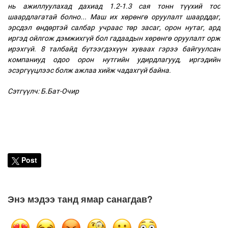
нь ажиллуулахад дахиад 1.2-1.3 сая тонн түүхий тос
шаардлагатай болно... Маш их хөрөнгө оруулалт шаарддаг,
эрсдэл өндөртэй салбар учраас төр засаг, орон нутаг, ард
иргэд ойлгож дэмжихгүй бол гадаадын хөрөнгө оруулалт орж
ирэхгүй. 8 талбайд бүтээгдэхүүн хуваах гэрээ байгуулсан
компаниуд одоо орон нутгийн удирдлагууд, иргэдийн
эсэргүүцлээс болж ажлаа хийж чадахгүй байна.
Сэтгүүлч: Б.Бат-Очир
Post
Энэ мэдээ танд ямар санагдав?