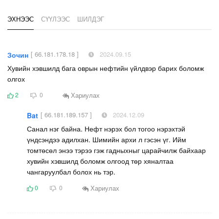
ЭХНЭЭС
СҮҮЛЭЭС
ШИЛДЭГ
[ 66.181.178.18 ]
2024.09.15
Зочин
Хувийн хэвшилд бага оврын нефтийн үйлдвэр барих боломж
олгох
Хариулах
2
0
[ 66.181.189.157 ]
2024.12.09
Bat
Санал нэг байна. Нефт нэрэх бол тогоо нэрэхтэй
үндсэндээ адилхан. Шимийн архи л гэсэн үг. Ийм
томтөсөл энээ тэрээ гэж гадныхныг царайчилж байхаар
хувийн хэвшилд боломж олгоод төр хяналтаа
чангаруулбал болох нь тэр.
Хариулах
0
0