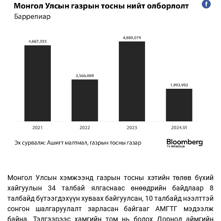
Монгол Улсын хэмжээнд газрын тосны хэтийн төлөв бүхий
хайгуулын 34 талбай ялгаснаас өнөөдрийн байдлаар 8
талбайд бүтээгдэхүүн хуваах байгуулсан, 10 талбайд нээлттэй
сонгон шалгаруулалт зарласан байгааг АМГТГ мэдээлж
байна. Тэдгээрээс хамгийн том нь болох Дорнод аймгийн