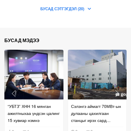
БУСАД СЭТГЭГДЭЛ (20)
БУСАД МЭДЭЭ
“УБТЗ” ХНН 16 мянган
Сэлэнгэ аймагт 70МВт-ын
ажилтныхаа үндсэн цалинг
дулааны цахилгаан
15 хувиар нэмнэ
станцыг ирэх сард
ашиглалтад оруулна