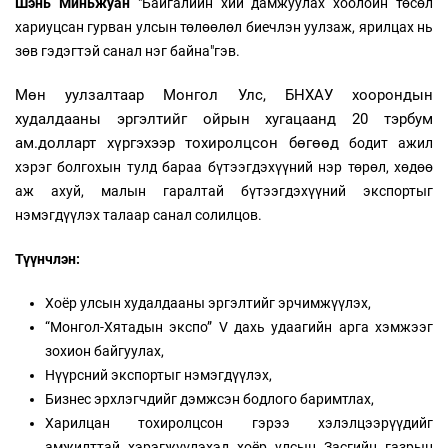
Шэнь Миньжуан
"Байгалийн хий дамжуулах хоолойн төсөл
хариуцсан гурван улсын төлөөлөл биечлэн уулзаж, ярилцах нь
зөв гэдэгтэй санал нэг байна"гэв.
Мөн уулзалтаар Монгол Улс, БНХАУ хоорондын
худалдааны эргэлтийг ойрын хугацаанд 20 тэрбум
ам.долларт хүргэхээр тохиролцсон бөгөөд
бодит ажил
хэрэг болгохын тулд бараа бүтээгдэхүүний нэр төрөл, хөдөө
аж ахуй, малын гаралтай бүтээгдэхүүний экспортыг
нэмэгдүүлэх талаар санал солилцов.
Түүнчлэн:
Хоёр улсын худалдааны эргэлтийг эрчимжүүлэх,
“Монгол-Хятадын экспо” V дахь удаагийн арга хэмжээг
зохион байгуулах,
Нүүрсний экспортыг нэмэгдүүлэх,
Бизнес эрхлэгчдийг дэмжсэн бодлого баримтлах,
Харилцан тохиролцсон гэрээ хэлэлцээрүүдийг
амжилттай хэрэгжүүлэхэд хоёр улсын Засгийн газрын