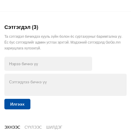
Сэтгэгдэл (3)
Та сэтгэгдэл бичихдээ хууль зүйн болон ёс суртахууныг баримтална уу.
Ёс бус сэтгэгдлийг админ устгах эрхтэй. Мэдээний сэтгэгдэлд GoGo.mn
хариуцлага хүлээхгүй.
Илгээх
ЭХНЭЭС
СҮҮЛЭЭС
ШИЛДЭГ