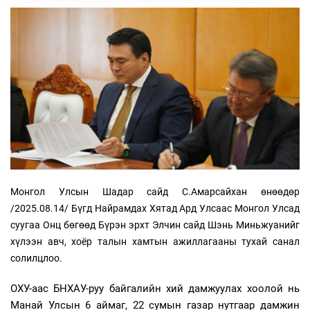
Монгол Улсын Шадар сайд С.Амарсайхан өнөөдөр
/2025.08.14/ Бүгд Найрамдах Хятад Ард Улсаас Монгол Улсад
суугаа Онц бөгөөд Бүрэн эрхт Элчин сайд Шэнь Миньжуанийг
хүлээн авч, хоёр талын хамтын ажиллагааны тухай санал
солилцлоо.
ОХУ-аас БНХАУ-руу байгалийн хий дамжуулах хоолой нь
Манай Улсын 6 аймаг, 22 сумын газар нутгаар дамжин