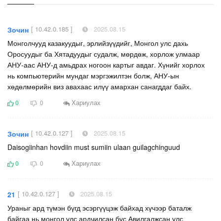
[ 10.42.0.185 ]
2025.08.15
Зочин
Монголчууд казакуудыг, эрлийзүүдийг, Монгол улс дахь
Оросуудыг ба Хятадуудыг судалж, мөрдөж, хорлож улмаар
АНУ-аас АНУ-д амьдрах ногоон картыг авдаг. Хүнийг хорлох
нь компьютерийн мундаг мэргэжилтэн болж, АНУ-ын
хөдөлмөрийн виз авахаас илүү амархан санагддаг байх.
Хариулах
0
0
[ 10.42.0.127 ]
2025.08.15
Зочин
Daisogiinhan hovdiin must sumiin ulaan guilagchinguud
Хариулах
0
0
[ 10.42.0.127 ]
2025.08.15
21
Ураныг ард түмэн бүгд эсэргүүцэж байхад хүчээр баталж
байгаа нь монгол улс ардчилсан бус Авилгалжсан улс