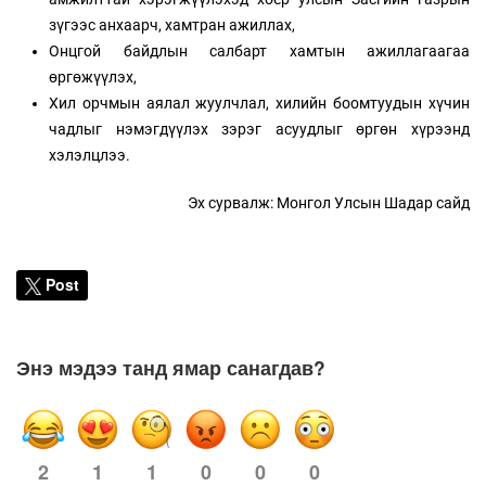
зүгээс анхаарч, хамтран ажиллах,
Онцгой байдлын салбарт хамтын ажиллагаагаа
өргөжүүлэх,
Хил орчмын аялал жуулчлал, хилийн боомтуудын хүчин
чадлыг нэмэгдүүлэх зэрэг асуудлыг өргөн хүрээнд
хэлэлцлээ.
Эх сурвалж: Монгол Улсын Шадар сайд
Post
Энэ мэдээ танд ямар санагдав?
2
1
0
0
0
1