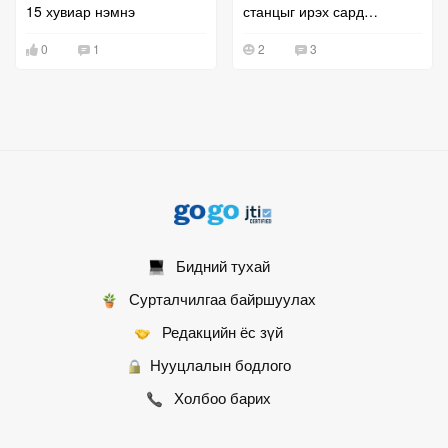
15 хувиар нэмнэ
станцыг ирэх сард
ашиглалтад оруулна
0
1
2
3
Бидний тухай
Сурталчилгаа байршуулах
Редакцийн ёс зүй
Нууцлалын бодлого
Холбоо барих