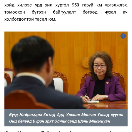
хойд хилээс урд хил хүртэл 950 гаруй км үргэлжлэх,
томоохон бүтээн байгуулалт бөгөөд чухал ач
холбогдолтой төсөл юм
.
Бүгд Найрамдах Хятад Ард Улсаас Монгол Улсад суугаа
Онц бөгөөд Бүрэн эрхт Элчин сайд Шэнь Миньжуан