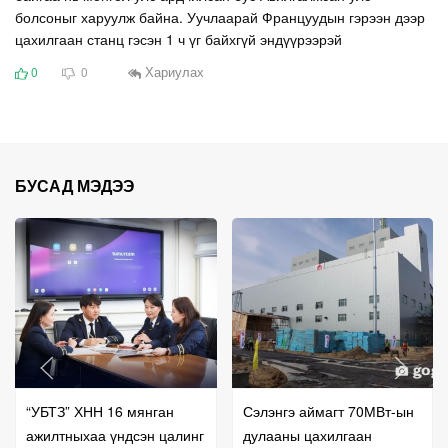
болсоныг харуулж байна. Уучлаарай Француудын гэрээн дээр
цахилгаан станц гэсэн 1 ч үг байхгүй эндүүрээрэй
Хариулах
0
0
БУСАД МЭДЭЭ
“УБТЗ” ХНН 16 мянган
Сэлэнгэ аймагт 70МВт-ын
ажилтныхаа үндсэн цалинг
дулааны цахилгаан