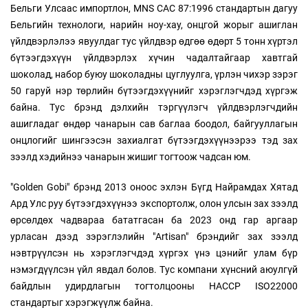
Бельги Улсаас импортлон, MNS CAC 87:1996 стандартын дагуу
Бельгийн технологи, нарийн ноу-хау, онцгой жорыг ашиглан
үйлдвэрлэлээ явуулдаг тус үйлдвэр өдгөө өдөрт 5 тонн хүртэл
бүтээгдэхүүн үйлдвэрлэх хүчин чадалтайгаар хавтгай
шоколад, набор буюу шоколадны цуглуулга, үрлэн чихэр зэрэг
50 гаруй нэр төрлийн бүтээгдэхүүнийг хэрэглэгчдэд хүргэж
байна. Тус брэнд дэлхийн тэргүүлэгч үйлдвэрлэгчдийн
ашигладаг өндөр чанарын сав баглаа боодол, байгууллагын
онцлогийг шингээсэн захиалгат бүтээгдэхүүнээрээ тэд зах
зээлд хэдийнээ чанарын жишиг тогтоож чадсан юм.
"Golden Gobi" брэнд 2013 оноос эхлэн Бүгд Найрамдах Хятад
Ард Улс руу бүтээгдэхүүнээ экспортолж, олон улсын зах зээлд
өрсөлдөх чадвараа бататгасан ба 2023 онд гар аргаар
урласан дээд зэрэглэлийн "Artisan" брэндийг зах зээлд
нэвтрүүлсэн нь хэрэглэгчдэд хүргэх үнэ цэнийг улам бүр
нэмэгдүүлсэн үйл явдал болов. Тус компани хүнсний аюулгүй
байдлын удирдлагын тогтолцооны HACCP ISO22000
стандартыг хэрэгжүүлж байна.