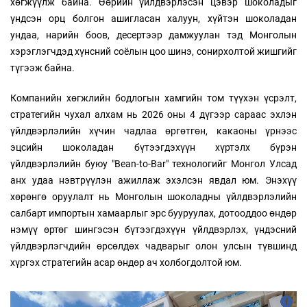
хөгжүүлж байна. Өөрийн үйлдвэрлэсэн цэвэр шоколадыг
үндсэн орц болгон ашигласан халуун, хүйтэн шоколадан
ундаа, нарийн боов, десертээр дамжуулан тэд Монголын
хэрэглэгчдэд хүнсний соёлын цоо шинэ, сонирхолтой жишгийг
түгээж байна.
Компанийн хөгжлийн бодлогын хамгийн том түүхэн үсрэлт,
стратегийн чухал алхам нь 2026 оны 4 дүгээр сараас эхлэн
үйлдвэрлэлийн хүчин чадлаа өргөтгөн, какаоны үрнээс
эцсийн шоколадан бүтээгдэхүүн хүртэлх бүрэн
үйлдвэрлэлийн буюу "Bean-to-Bar" технологийг Монгол Улсад
анх удаа нэвтрүүлэн ажиллаж эхэлсэн явдал юм. Энэхүү
хөрөнгө оруулалт нь Монголын шоколадны үйлдвэрлэлийн
салбарт импортын хамаарлыг эрс бууруулах, дотооддоо өндөр
нэмүү өртөг шингэсэн бүтээгдэхүүн үйлдвэрлэх, үндэсний
үйлдвэрлэгчдийн өрсөлдөх чадварыг олон улсын түвшинд
хүргэх стратегийн асар өндөр ач холбогдолтой юм.