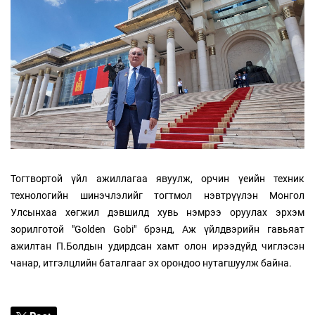
Тогтвортой үйл ажиллагаа явуулж, орчин үеийн техник
технологийн шинэчлэлийг тогтмол нэвтрүүлэн Монгол
Улсынхаа хөгжил дэвшилд хувь нэмрээ оруулах эрхэм
зорилготой "Golden Gobi" брэнд, Аж үйлдвэрийн гавьяат
ажилтан П.Болдын удирдсан хамт олон ирээдүйд чиглэсэн
чанар, итгэлцлийн баталгааг эх орондоо нутагшуулж байна.