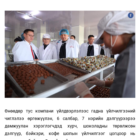
Өнөөдөр тус компани үйлдвэрлэлээс гадна үйлчилгээний
чиглэлээ өргөжүүлэн, 6 салбар, 7 нэрийн дэлгүүрээрээ
дамжуулан хэрэглэгчдэд хүрч, шоколадны төрөлжсөн
дэлгүүр, бэйкэри, кофе шопын үйлчилгээг цогцоор нь