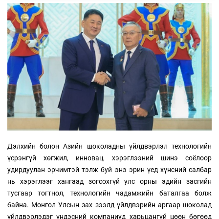
Дэлхийн болон Азийн шоколадны үйлдвэрлэл технологийн
үсрэнгүй хөгжил, инновац, хэрэглээний шинэ соёлоор
удирдуулан эрчимтэй тэлж буй энэ эрин үед хүнсний салбар
нь хэрэглээг хангаад зогсохгүй улс орны эдийн засгийн
тусгаар тогтнол, технологийн чадамжийн баталгаа болж
байна. Монгол Улсын зах зээлд үйлдвэрийн аргаар шоколад
үйлдвэрлэдэг үндэсний компаниуд харьцангуй цөөн бөгөөд