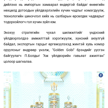
дийлэнх нь импортын хамаарал өндөртэй байдаг өнөөгийн
нөхцөлд дотоодын үйлдвэрлэлийн хүчин чадлыг нэмэгдүүлж,
технологийн шинэчлэл хийх нь салбарын өрсөлдөх чадварыг
тодорхойлогч гол хүчин зүйл юм.
Энэхүү стратегийн чухал шилжилтийг үндэсний
үйлдвэрлэлдээ амжилттай хэрэгжүүлж, хүнсний аюулгүй
байдал, экспортын гарцыг өргөжүүлэхэд жинтэй хувь нэмэр
оруулсныг өндрөөр үнэлж, "Golden Gobi" брэндийг үүсгэн
байгуулагч П.Болдыг "Аж үйлдвэрийн гавьяат ажилтан"
цолоор шагналаа.