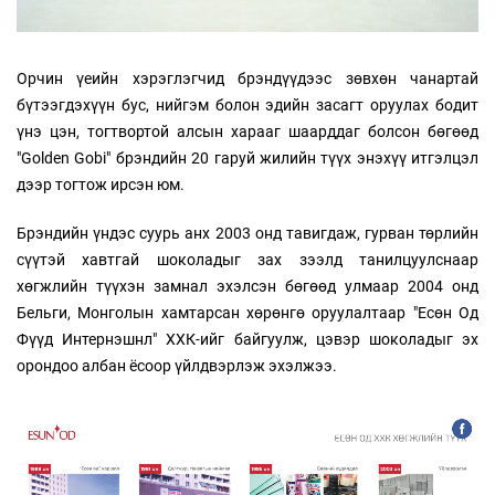
Орчин үеийн хэрэглэгчид брэндүүдээс зөвхөн чанартай
бүтээгдэхүүн бус, нийгэм болон эдийн засагт оруулах бодит
үнэ цэн, тогтвортой алсын харааг шаарддаг болсон бөгөөд
"Golden Gobi" брэндийн 20 гаруй жилийн түүх энэхүү итгэлцэл
дээр тогтож ирсэн юм.
Брэндийн үндэс суурь анх 2003 онд тавигдаж, гурван төрлийн
сүүтэй хавтгай шоколадыг зах зээлд танилцуулснаар
хөгжлийн түүхэн замнал эхэлсэн бөгөөд улмаар 2004 онд
Бельги, Монголын хамтарсан хөрөнгө оруулалтаар "Есөн Од
Фүүд Интернэшнл" ХХК-ийг байгуулж, цэвэр шоколадыг эх
орондоо албан ёсоор үйлдвэрлэж эхэлжээ.