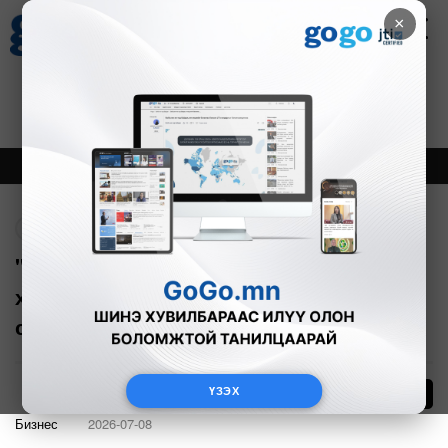
×
Цаг агаар
Зурхай
Валютын ханш
30
8.08
$
3594₮
Онцлох
Шинэ
Тренд
Буцах
"Golden Gobi" брэнд технологийн
хувьсгалаар Монголын хүнсний
салбарыг түүчээлж байна
ҮЗЭХ
Бизнес
2026-07-08