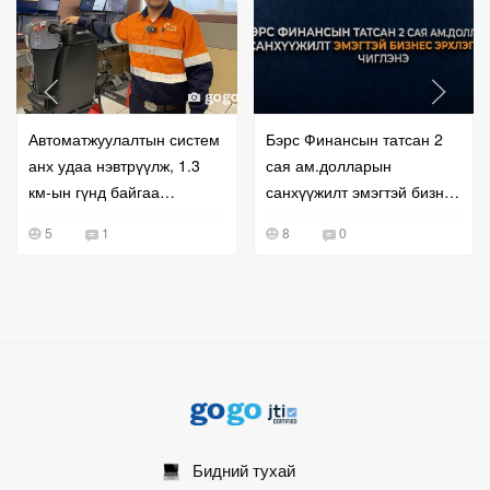
Автоматжуулалтын систем
Бэрс Финансын татсан 2
анх удаа нэвтрүүлж, 1.3
сая ам.долларын
км-ын гүнд байгаа
санхүүжилт эмэгтэй бизнес
машинуудыг алсаас
эрхлэгчдэд чиглэнэ
5
1
8
0
жолоодож байна
Бидний тухай