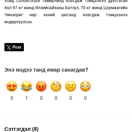
Хойд Солонгосын тамирчинд ялагдаж тэмцээнээ дуусгасан
бол 97 кг жинд Өлзийсайханы Батзул, 70 кг жинд Цэрмаагийн
Чинзориг нар эхний шатанд ялагдаж тэмцээнээ
өндөрлүүлсэн.
Post
Энэ мэдээ танд ямар санагдав?
1
0
0
0
0
9
Сэтгэгдэл (8)