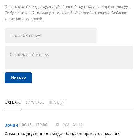
Та сэтгэгдэл бичихдээ хууль зүйн болон ёс суртахууныг баримтална уу.
Ёс бус сэтгэгдлийг админ устгах эрхтэй. Мэдээний сэтгэгдэлд GoGo.mn
хариуцлага хүлээхгүй.
Илгээх
ЭХНЭЭС
СҮҮЛЭЭС
ШИЛДЭГ
[ 66.181.179.66 ]
2024.04.12
Зочин
Хамаг шилдгүүд нь олимпдоо бэлдээд ирэхгүй, эрхээ авч