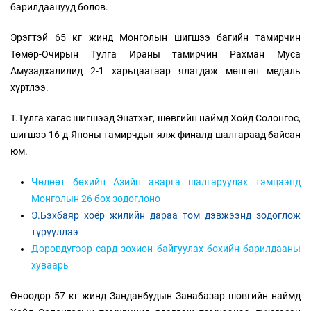
барилдаанууд болов.
Эрэгтэй 65 кг жинд Монголын шигшээ багийн тамирчин
Төмөр-Очирын Тулга Ираны тамирчин Рахман Муса
Амузадхалилид 2-1 харьцаагаар ялагдаж мөнгөн медаль
хүртлээ.
Т.Тулга хагас шигшээд Энэтхэг, шөвгийн наймд Хойд Солонгос,
шигшээ 16-д Японы тамирчдыг ялж финалд шалгараад байсан
юм.
Чөлөөт бөхийн Азийн аварга шалгаруулах тэмцээнд
Монголын 26 бөх зодоглоно
Э.Бэхбаяр хоёр жилийн дараа том дэвжээнд зодоглож
түрүүллээ
Дөрөвдүгээр сард зохион байгуулах бөхийн барилдааны
хуваарь
Өнөөдөр 57 кг жинд Занданбудын Занабазар шөвгийн наймд