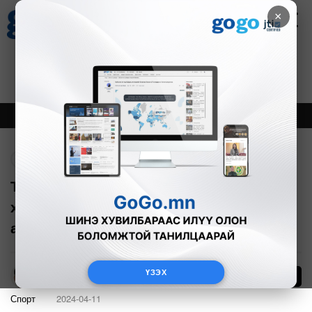
×
Цаг агаар
Зурхай
Валютын ханш
30
8.08
$
3594₮
Онцлох
Шинэ
Тренд
Буцах
Т.Тулга чөлөөт бөхийн Азийн аваргаас
хоёр жил дараалан мөнгөн медаль
авлаа
ҮЗЭХ
1529
А.Эрхэмбаяр
Спорт
2024-04-11