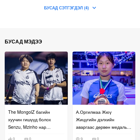
БУСАД СЭТГЭГДЭЛ (4)
БУСАД МЭДЭЭ
The MongolZ багийн
А.Оргилмаа Жюү
хуучин гишүүд болох
Жицүгийн дэлхийн
Senzu, Mzinho нар
аваргаас дөрвөн медаль
өнөөдөр тоглоно
хүртлээ
0
0
9
0