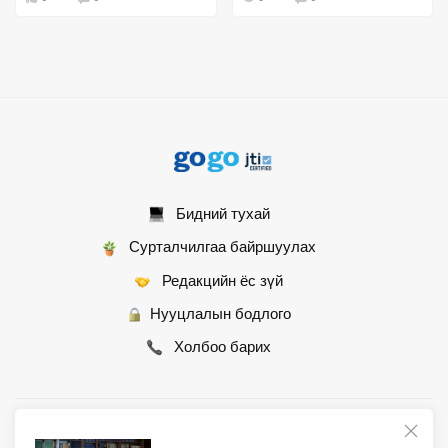
Бидний тухай
Сурталчилгаа байршуулах
Редакцийн ёс зүй
Нууцлалын бодлого
Холбоо барих
© 2007 - 2026 Монгол Контент ХХК • Бүх эрх хуулиар хамгаалагдсан