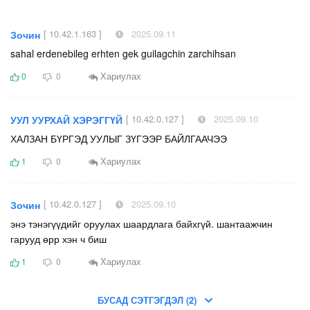
[ 10.42.1.163 ]
2025.09.11
Зочин
sahal erdenebileg erhten gek guilagchin zarchihsan
Хариулах
0
0
[ 10.42.0.127 ]
2025.09.10
УУЛ УУРХАЙ ХЭРЭГГҮЙ
ХАЛЗАН БҮРГЭД УУЛЫГ ЗҮГЭЭР БАЙЛГААЧЭЭ
Хариулах
1
0
[ 10.42.0.127 ]
2025.09.10
Зочин
энэ тэнэгүүдийг оруулах шаардлага байхгүй. шантаажчин
гарууд өрр хэн ч биш
Хариулах
1
0
БУСАД СЭТГЭГДЭЛ (2)