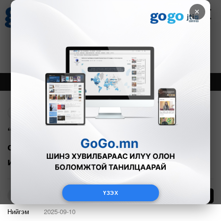
×
Цаг агаар
Зурхай
Валютын ханш
21
8.09
$
3594₮
Онцлох
Шинэ
Тренд
Буцах
“Халзан бүрэгтэй” ерөнхий хяналтын
сонсголд Ховдын Мянгад сумын 50
иргэн оролцох хүсэлт гаргажээ
ҮЗЭХ
2
О.Батхишиг
Нийгэм
2025-09-10