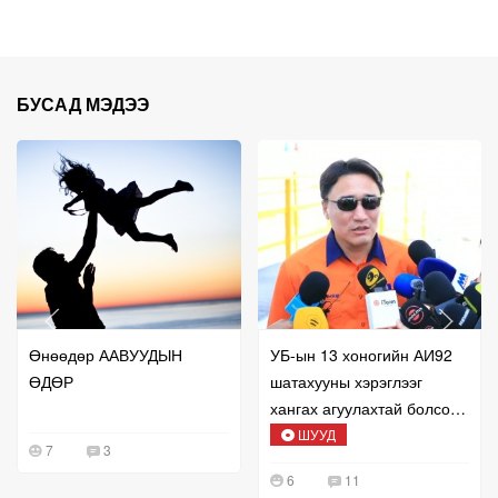
БУСАД МЭДЭЭ
Өнөөдөр ААВУУДЫН
УБ-ын 13 хоногийн АИ92
ӨДӨР
шатахууны хэрэглээг
хангах агуулахтай болсон
талаар мэдээлж байна
ШУУД
7
3
6
11