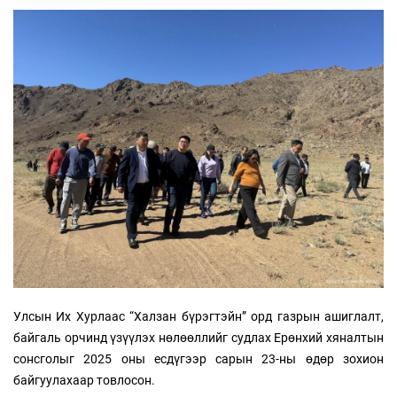
Улсын Их Хурлаас “Халзан бүрэгтэйн” орд газрын ашиглалт,
байгаль орчинд үзүүлэх нөлөөллийг судлах Ерөнхий хяналтын
сонсголыг 2025 оны есдүгээр сарын 23-ны өдөр зохион
байгуулахаар товлосон.