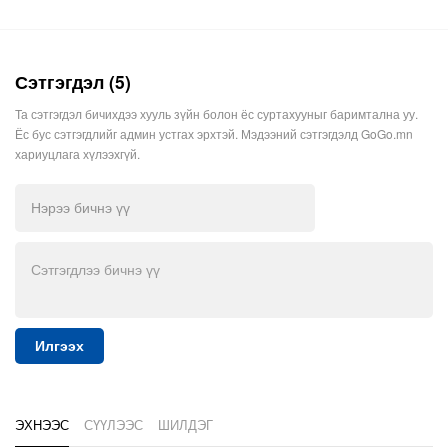
Сэтгэгдэл (5)
Та сэтгэгдэл бичихдээ хууль зүйн болон ёс суртахууныг баримтална уу.
Ёс бус сэтгэгдлийг админ устгах эрхтэй. Мэдээний сэтгэгдэлд GoGo.mn
хариуцлага хүлээхгүй.
Илгээх
ЭХНЭЭС
СҮҮЛЭЭС
ШИЛДЭГ