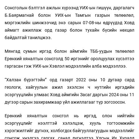
Сонсголын бэлтгэл ажлын хүрээнд УИХ-ын гишүүн, даргалагч
Б.Баярмагнай болон УИХ-ын Тамгын газрын төлөөлөл,
мэргэжлийн шинжээчид энэ сарын 07-08-ны өдрүүдэд Ховд
аймагт ажиллаж орд газар болон тухайн бүсийн нөхцөл
байдалтай танилцжээ.
Мянгад сумын иргэд болон аймгийн ТББ-уудын төлөөлөл
Ерөнхий хяналтын сонсголд 50 иргэнийг оролцуулах хүсэлтээ
гаргасан гэж УИХ-ын Хэвлэл мэдээллийн алба мэдээллээ.
“Халзан бүрэгтэйн” орд газарт 2022 оны 10 дугаар сард
геологи, хайгуулын ажил эхэлсэн ч нутгийн иргэдийн
эсэргүүцлийн улмаас Ховд аймгийн Засаг даргын 2024 оны 11
дүгээр сарын захирамжаар үйл ажиллагааг түр зогсоосон.
Ерөнхий хяналтын сонсгол нь иргэд, олон нийтийн
эсэргүүцлийг нээлттэй хэлэлцэж, хууль тогтоомжийн
хэрэгжилтийг дүгнэх, холбогдох байгууллагуудын мэдээллийг
сонсож үнэлгээ гаргах, санал дүгнэлтээ Улсын Их Хуралд