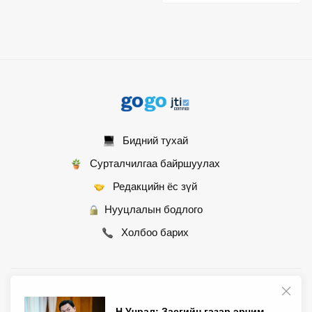
Бидний тухай
Сурталчилгаа байршуулах
Редакцийн ёс зүй
Нууцлалын бодлого
Холбоо барих
© 2007 - 2026 Монгол Контент ХХК • Бүх эрх хуулиар хамгаалагдсан
Н.Учрал: Засгийн газар эрчим