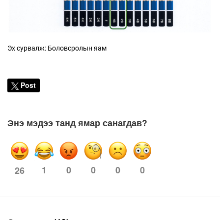
Эх сурвалж: Боловсролын яам
Post
Энэ мэдээ танд ямар санагдав?
1
0
0
0
0
26