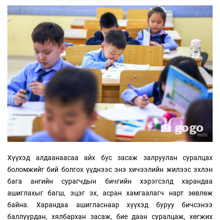
Хүүхэд алдаанаасаа айх бус засаж залруулан суралцах
боломжийг бий болгох үүднээс энэ хичээлийн жилээс эхлэн
бага ангийн сурагчдын бичгийн хэрэгсэлд харандаа
ашиглахыг багш, эцэг эх, асран хамгаалагч нарт зөвлөж
байна. Харандаа ашигласнаар хүүхэд буруу бичсэнээ
баллуурдан, хялбархан засаж, бие даан суралцаж, хөгжих