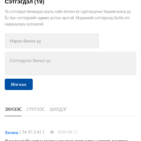
Сэтгэгдэл (19)
Та сэтгэгдэл бичихдээ хууль зүйн болон ёс суртахууныг баримтална уу.
Ёс бус сэтгэгдлийг админ устгах эрхтэй. Мэдээний сэтгэгдэлд GoGo.mn
хариуцлага хүлээхгүй.
Илгээх
ЭХНЭЭС
СҮҮЛЭЭС
ШИЛДЭГ
[ 54.37.2.81 ]
2024.08.17
Зочин
Хүүхдүүдийг хатуу модон сандал дээр олон цагаар суулгаж