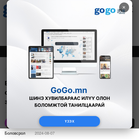
×
Цаг агаар
Зурхай
Валютын ханш
17
8.10
$
3594₮
Онцлох
Шинэ
Тренд
Буцах
Боловсролын яамнаас бага ангийн
сурагчдыг харандаагаар бичүүлэх
зөвлөмж гаргажээ
ҮЗЭХ
554
А.Номин
Боловсрол
2024-08-07