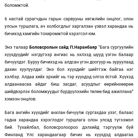
боломжтой.
6 настай сурагчдын гарын сарвууны хөгжлийн онцлог, олон
улсын туршлага, ач холбогдлыг харгалзан үзвэл харандаа нь
бичихэд хамгийн тохиромжтой хэрэгсэл юм.
Энэ талаар
Боловсролын сайд П.Наранбаяр
“Бага сургуулийн
хүүхдүүдийг нэгдүгээр ангиас нь эхлээд шууд үзгэн балаар
бичүүлдэг. Буруу бичихэд нь алдсан үгэн доогуур нь зуруулаад
дахин хуулуулдаг. Энэ бол хүүхдийг шийтгэж байгаа нэг
хэлбэр. Алдаа хийх эрхийг нь тэр хүүхдэд олгох ёстой. Хүүхэд
алдаанаасаа айдаг биш засдаг, асуудлыг өөрийнхөөрөө
шийдвэрлэх боломжуудыг бүрдүүлэхийн төлөө бид ажиллана”
хэмээн онцлов.
Бага ангийн хүүхдийг анхлан бичүүлж сургахдаа үзэг, балаас
гадна харандаа хэрэглэдэг туршлага олон улсад түгээмэл
бий. Тухайлбал, боловсролоороо дэлхийд тэргүүлж буй
Финланд Улс харандаагаар бичих нь хүүхдэд алдаагаа