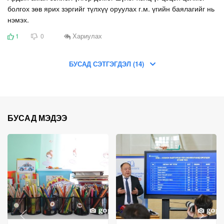
болгох зөв ярих зэргийг түлхүү оруулах г.м. үгийн баялагийг нь
нэмэх.
Хариулах
1
0
БУСАД СЭТГЭГДЭЛ (14)
БУСАД МЭДЭЭ