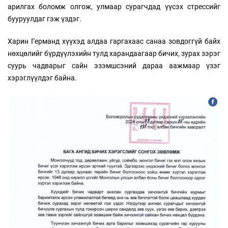
арилгах боломж олгож, улмаар сурагчдад үүсэх стрессийг
бууруулдаг гэж үздэг.
Харин Германд хүүхэд алдаа гаргахаас санаа зовдоггүй байх
нөхцөлийг бүрдүүлэхийн тулд харандаагаар бичих, зурах зэрэг
суурь чадварыг сайн эзэмшсэний дараа аажмаар үзэг
хэрэглүүлдэг байна.