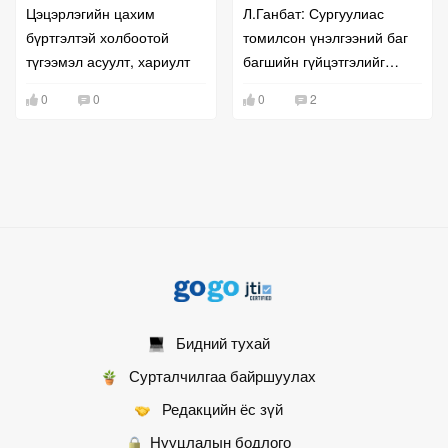
Цэцэрлэгийн цахим
Л.Ганбат: Сургуулиас
бүртгэлтэй холбоотой
томилсон үнэлгээний баг
түгээмэл асуулт, хариулт
багшийн гүйцэтгэлийг
үнэлнэ
0
0
0
2
Бидний тухай
Сурталчилгаа байршуулах
Редакцийн ёс зүй
Нууцлалын бодлого