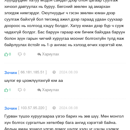
хичээл давтуулах нь буруу. Бөгсний зөөлөн эд амархан
элэгдэж нимгэрдэг. Оюутнуудыг ч гэсэн зөөлөн юман дээр
суулгаж байхгүй бол төгсөөд ажил дээр гараад удаан суухаар
доороос нь холгоод хэцүү болдог. Хатуу юман дээр бүр ч сууж
чадахгүй болдог. Бас баруун гараар юм бичиж байхдаа баруун
болон зүүн гарын чигчий хуруугаа моониг болгохгүйн тулд яаж
байрлуулах ёстойг нь 1-р ангиас нь хэлээд өгчих хэрэгтэй юм.
Хариулах
0
0
[ 66.181.185.51 ]
2024.08.09
Зочин
шүлэг ер цээжлүүлэхгүй юм аа
Хариулах
1
0
[ 103.57.95.220 ]
2024.08.08
Зочин
Гурван түшээ хуруугаараа үзгээ барих нь зөв шүү. Мөн монгол
хүн болгох сургалтын хөтөлбөр бага ангид хэрэгтэй байна.
Ардын аман зохиол үлгэр домог шүлэг хэлц үг цэцэн цэлмэг