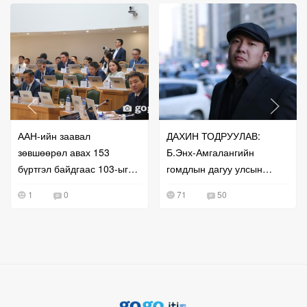
ААН-ийн заавал
ДАХИН ТОДРУУЛАВ:
зөвшөөрөл авах 153
Б.Энх-Амгалангийн
бүртгэл байдгаас 103-ыг
гомдлын дагуу улсын
нь чөлөөлжээ
бүртгэлийг нь сэргээж
1
0
71
50
өгчээ