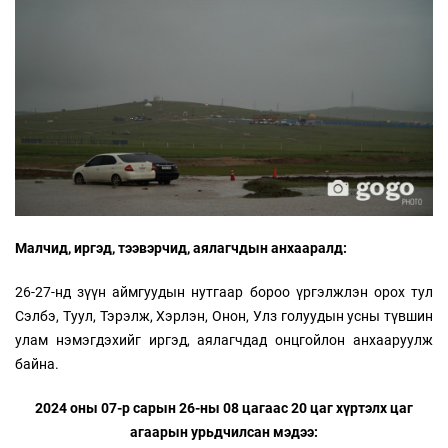
Малчид, иргэд, тээвэрчид, аялагчдын анхааралд:
26-27-нд зүүн аймгуудын нутгаар бороо үргэлжлэн орох тул
Сэлбэ, Туул, Тэрэлж, Хэрлэн, Онон, Улз голуудын усны түвшин
улам нэмэгдэхийг иргэд, аялагчдад онцгойлон анхааруулж
байна.
2024 оны 07-р сарын 26-ны 08 цагаас 20 цаг хүртэлх цаг
агаарын урьдчилсан мэдээ: