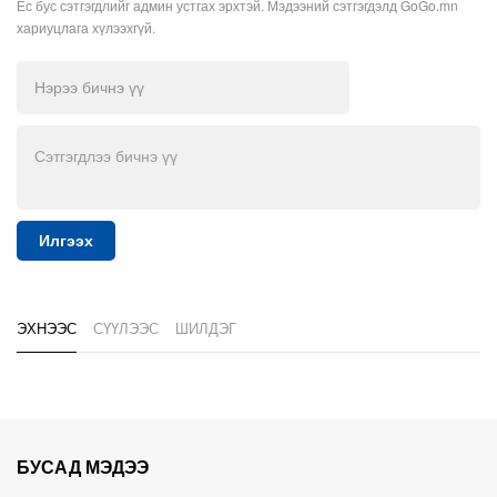
Ёс бус сэтгэгдлийг админ устгах эрхтэй. Мэдээний сэтгэгдэлд GoGo.mn
хариуцлага хүлээхгүй.
Илгээх
ЭХНЭЭС
СҮҮЛЭЭС
ШИЛДЭГ
БУСАД МЭДЭЭ