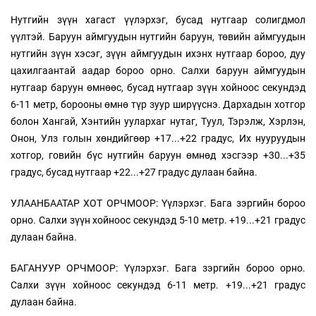
Нутгийн зүүн хагаст үүлэрхэг, бусад нутгаар солигдмол
үүлтэй. Баруун аймгуудын нутгийн баруун, төвийн аймгуудын
нутгийн зүүн хэсэг, зүүн аймгуудын ихэнх нутгаар бороо, дуу
цахилгаантай аадар бороо орно. Салхи баруун аймгуудын
нутгаар баруун өмнөөс, бусад нутгаар зүүн хойноос секундэд
6-11 метр, борооны өмнө түр зуур ширүүснэ. Дархадын хотгор
болон Хангай, Хэнтийн уулархаг нутаг, Туул, Тэрэлж, Хэрлэн,
Онон, Улз голын хөндийгөөр +17...+22 градус, Их нууруудын
хотгор, говийн бүс нутгийн баруун өмнөд хэсгээр +30...+35
градус, бусад нутгаар +22...+27 градус дулаан байна.
УЛААНБААТАР ХОТ ОРЧМООР: Үүлэрхэг. Бага зэргийн бороо
орно. Салхи зүүн хойноос секундэд 5-10 метр. +19...+21 градус
дулаан байна.
БАГАНУУР ОРЧМООР: Үүлэрхэг. Бага зэргийн бороо орно.
Салхи зүүн хойноос секундэд 6-11 метр. +19...+21 градус
дулаан байна.