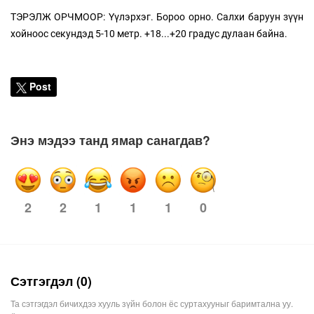
ТЭРЭЛЖ ОРЧМООР: Үүлэрхэг. Бороо орно. Салхи баруун зүүн
хойноос секундэд 5-10 метр. +18...+20 градус дулаан байна.
Post
Энэ мэдээ танд ямар санагдав?
2
1
1
1
0
2
Сэтгэгдэл (0)
Та сэтгэгдэл бичихдээ хууль зүйн болон ёс суртахууныг баримтална уу.