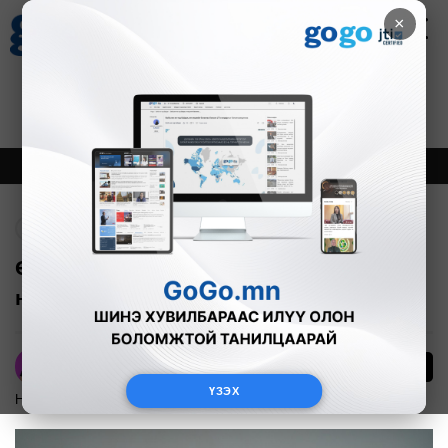
×
Цаг агаар
Зурхай
Валютын ханш
27
8.07
$
3594₮
Онцлох
Шинэ
Тренд
Буцах
Өнөөдөр маргааш зүүн аймгуудын
нутгаар бороо үргэлжлэн орно
61
А.Номин
ҮЗЭХ
Нийгэм
2024-07-26