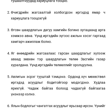
тушаалтнуудад хариуцлага тооцно.
Өчигдрийн жагсаалтай холбогдсон иргэдэд ямар ч
хариуцлага тооцохгүй
Өгсөн шаардлагын дагуу хамгийн богино хугацаанд арга
хэмжээ авна. Үүнд иргэдийн зүгээс ажлын хэсэг гаргаад
хамтарч ажиллаж болно.
Яг өнөөдрийн жагсаалаас гарсан шаардлагыг хүлээж
аваад зөвхөн тэр шаардлагын төлөө Засгийн газар
хуралдана. Үүнд иргэдийн төлөөллийг оролцуулна.
Авлигын эсрэг тууштай тэмцэнэ. Ордонд хүч мөхөствөл
иргэдэд асуудлыг бодитойгоор мэдэгдэнэ. Худлаа
ярихгүй. Чадаж байгаа болоод чадахгүй байгаагаа
үнэнээр хэлнэ.
Ялын бодлогыг чангатгах асуудлыг ярьсаар ирсэн. Үүнийг