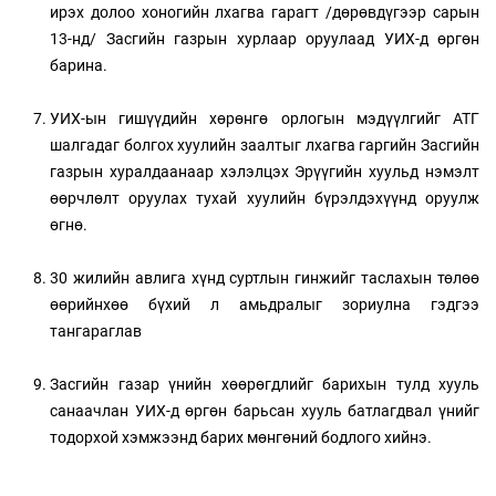
ирэх долоо хоногийн лхагва гарагт /дөрөвдүгээр сарын
13-нд/ Засгийн газрын хурлаар оруулаад УИХ-д өргөн
барина.
УИХ-ын гишүүдийн хөрөнгө орлогын мэдүүлгийг АТГ
шалгадаг болгох хуулийн заалтыг лхагва гаргийн Засгийн
газрын хуралдаанаар хэлэлцэх Эрүүгийн хуульд нэмэлт
өөрчлөлт оруулах тухай хуулийн бүрэлдэхүүнд оруулж
өгнө.
30 жилийн авлига хүнд суртлын гинжийг таслахын төлөө
өөрийнхөө бүхий л амьдралыг зориулна гэдгээ
тангараглав
Засгийн газар үнийн хөөрөгдлийг барихын тулд хууль
санаачлан УИХ-д өргөн барьсан хууль батлагдвал үнийг
тодорхой хэмжээнд барих мөнгөний бодлого хийнэ.