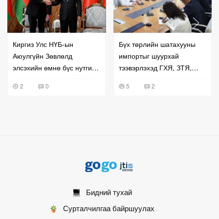
Киргиз Улс НҮБ-ын
Бүх төрлийн шатахууны
Аюулгүйн Зөвлөлд
импортыг шуурхай
элсэхийн өмнө бүс нутгийн
тээвэрлэхэд ГХЯ, ЗТЯ,
хамтын ажиллагаагаа
БХЯ хамтран ажиллана гэв
2
0
5
2
эрчимжүүллээ
Бидний тухай
Сурталчилгаа байршуулах