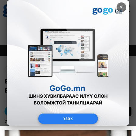
×
Цаг агаар
Зурхай
Валютын ханш
27
8.07
$
3594₮
Онцлох
Шинэ
Тренд
Буцах
Ерөнхий сайдаас жагсагчдад өгсөн
ЕСӨН амлалт
1176
Б.Ирээдүй
ҮЗЭХ
Улс төр
2022-04-08