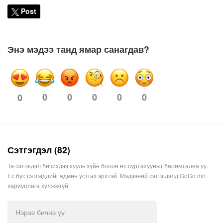
Post
Энэ мэдээ танд ямар санагдав?
0
0
0
0
0
0
Сэтгэгдэл (82)
Та сэтгэгдэл бичихдээ хууль зүйн болон ёс суртахууныг баримтална уу.
Ёс бус сэтгэгдлийг админ устгах эрхтэй. Мэдээний сэтгэгдэлд GoGo.mn
хариуцлага хүлээхгүй.