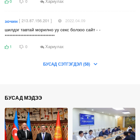
Хариулах
0
0
[ 213.87.156.201 ]
2022.04.09
зочин
шил︆︆дэг тав︆︆тай мор︆︆илно уу се︆︆кс бол︆︆зоо са︆︆йт - -
********************************
Хариулах
1
0
БУСАД СЭТГЭГДЭЛ (58)
БУСАД МЭДЭЭ