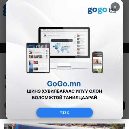
×
Цаг агаар
Зурхай
Валютын ханш
18
8.09
$
3594₮
Онцлох
Шинэ
Тренд
Буцах
Нийслэлд хэрэгжүүлэх мега
төслүүдийг эрэмбэллээ
7
Б.Эрдэнэчимэг
ҮЗЭХ
Эдийн засаг
2025-01-23