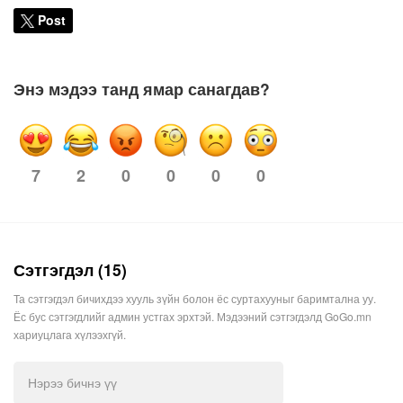
Post
Энэ мэдээ танд ямар санагдав?
2
0
0
0
0
7
Сэтгэгдэл (15)
Та сэтгэгдэл бичихдээ хууль зүйн болон ёс суртахууныг баримтална уу.
Ёс бус сэтгэгдлийг админ устгах эрхтэй. Мэдээний сэтгэгдэлд GoGo.mn
хариуцлага хүлээхгүй.