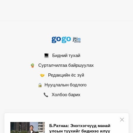
Бидний тухай
Сурталчилгаа байршуулах
Редакцийн ёс зүй
Нууцлалын бодлого
Холбоо барих
© 2007 - 2026 Монгол Контент ХХК • Бүх эрх хуулиар хамгаалагдсан
Б.Ратнаа: Энэтхэгчүүд манай
улсын түүхийг биднээс илүү