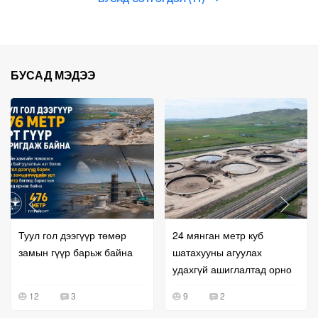
БУСАД МЭДЭЭ
Туул гол дээгүүр төмөр
24 мянган метр куб
замын гүүр барьж байна
шатахууны агуулах
удахгүй ашиглалтад орно
12
3
9
2