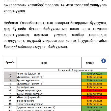
ажиллагааны хөтөлбөр”-т заасан 14 мега төсөлтэй уялдуулан
хэрэгжүүлнэ.
Нийслэл Улаанбаатар хотын агаарын бохирдлыг бууруулах,
дэд бүтцийн бүтээн байгуулалтын төсөл, арга хэмжээг
хэрэгжүүлэхэд дэмжлэг үзүүлэх, салбар хоорондын
зохицуулалт, шуурхай удирдлагаар хангах Шуурхай штабыг
Ерөнхий сайдаар ахлуулан байгуулсан.