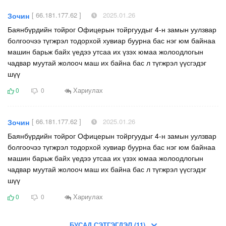
[ 66.181.177.62 ]
2025.01.26
Зочин
Баянбүрдийн тойрог Офицерын тойргуудыг 4-н замын уулзвар
болгоочээ түгжрэл тодорхой хувиар буурна бас нэг юм байнаа
машин барьж байх үедээ утсаа их үзэх юмаа жолоодлогын
чадвар муутай жолооч маш их байна бас л түгжрэл үүсгэдэг
шүү
Хариулах
0
0
[ 66.181.177.62 ]
2025.01.26
Зочин
Баянбүрдийн тойрог Офицерын тойргуудыг 4-н замын уулзвар
болгоочээ түгжрэл тодорхой хувиар буурна бас нэг юм байнаа
машин барьж байх үедээ утсаа их үзэх юмаа жолоодлогын
чадвар муутай жолооч маш их байна бас л түгжрэл үүсгэдэг
шүү
Хариулах
0
0
БУСАД СЭТГЭГДЭЛ (11)