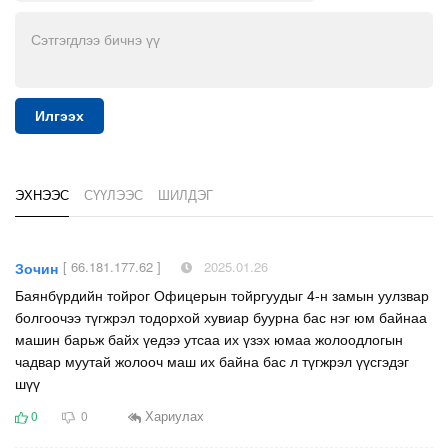
Илгээх
ЭХНЭЭС
СҮҮЛЭЭС
ШИЛДЭГ
[ 66.181.177.62 ]
2025.01.26
Зочин
Баянбүрдийн тойрог Офицерын тойргуудыг 4-н замын уулзвар
болгоочээ түгжрэл тодорхой хувиар буурна бас нэг юм байнаа
машин барьж байх үедээ утсаа их үзэх юмаа жолоодлогын
чадвар муутай жолооч маш их байна бас л түгжрэл үүсгэдэг
шүү
Хариулах
0
0