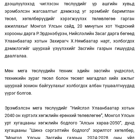
дээшлүүлэхэд чиглэсэн төслүүдийг үр ашгийн хувьд
эрэмбэлсэн жагсаалтыг дэмжээд уг эрэмбийг баримтлан
төсөл, хөтөлбөрүүдийг хэрэгжүүлэх төлөвлөгөө гарган
ажиллахыг Монгол Улсын сайд, 20 минутын хот Үндэсний
хорооны дарга Р.Эрдэнэбүрэн, Нийслэлийн Засаг дарга бөгөөд
Улаанбаатар хотын Захирагч Х.Нямбаатар нарт, холбогдох
дэмжлэгийг шуурхай үзүүлэхийг Засгийн газрын гишүүдэд
даалгалаа.
Мөн мега төслүүдийн техник эдийн засгийн үндэслэл,
техникийн зураг төсөл болон төсөвт магадлал хийх ажлыг
шуурхай зохион байгуулахыг холбогдох албан тушаалтнуудад
үүрэг болгов.
Эрэмбэлсэн мега төслүүдийг “Нийслэл Улаанбаатар хотын
2040 он хүртэлх хөгжлийн ерөнхий төлөвлөгөө”, Монгол Улсын
урт хугацааны хөгжлийн бодлого “Алсын хараа-2050”, дунд
хугацааны “Шинэ сэргэлтийн бодлого” зорилтот хөтөлбөр,
“Монгол Улсын Засгийн газрын 2024-2028 оны үйл