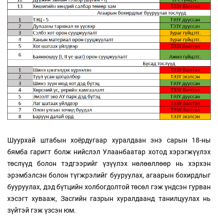
Шуурхай штабын хоёрдугаар хуралдаан энэ сарын 18-ны
бямба гаригт болж нийслэл Улаанбаатар хотод хэрэгжүүлэх
төслүүд болон тэдгээрийг үзүүлэх нөлөөллөөр нь хэрхэн
эрэмбэлсэн болон түгжрэлийг бууруулах, агаарын бохирдлыг
бууруулах, дэд бүтцийн холбогдолтой төсөл гэж үндсэн гурван
хэсэгт хувааж, Засгийн газрын хуралдаанд танилцуулах нь
зүйтэй гэж үзсэн юм.