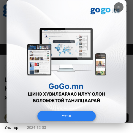
×
Цаг агаар
Зурхай
Валютын ханш
27
8.07
$
3594₮
Онцлох
Шинэ
Тренд
Буцах
Цөлжилттэй тэмцэх тухай НҮБ-ын
Конвенцын талуудын 16 дугаар бага
хурал эхэлжээ
ҮЗЭХ
6
Б.Эрдэнэчимэг
Улс төр
2024-12-03