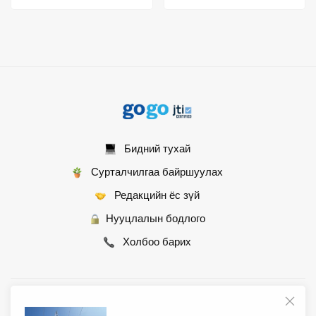
эрчимжүүллээ
Бидний тухай
Сурталчилгаа байршуулах
Редакцийн ёс зүй
Нууцлалын бодлого
Холбоо барих
© 2007 - 2026 Монгол Контент ХХК • Бүх эрх хуулиар хамгаалагдсан