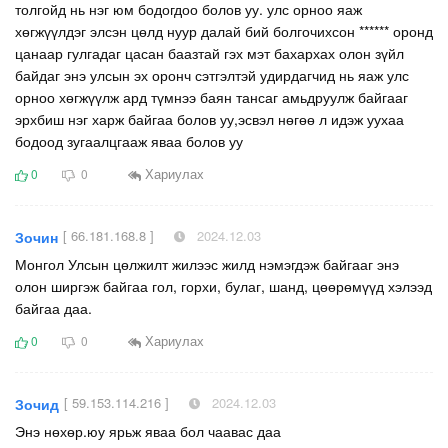
толгойд нь нэг юм бодогдоо болов уу. улс орноо яаж
хөгжүүлдэг элсэн цөлд нуур далай бий болгочихсон ****** оронд
цанаар гулгадаг цасан баазтай гэх мэт бахархах олон зүйл
байдаг энэ улсын эх оронч сэтгэлтэй удирдагчид нь яаж улс
орноо хөгжүүлж ард түмнээ баян тансаг амьдруулж байгааг
эрхбиш нэг харж байгаа болов уу,эсвэл нөгөө л идэж уухаа
бодоод зугаалцгааж яваа болов уу
Хариулах
0
0
[ 66.181.168.8 ]
2024.12.03
Зочин
Монгол Улсын цөлжилт жилээс жилд нэмэгдэж байгааг энэ
олон ширгэж байгаа гол, горхи, булаг, шанд, цөөрөмүүд хэлээд
байгаа даа.
Хариулах
0
0
[ 59.153.114.216 ]
2024.12.03
Зочид
Энэ нөхөр.юу ярьж яваа бол чаавас даа