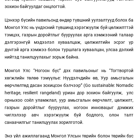
зохион байгуулдаг онцлогтой.
Цэнхэр бүсийн павильонд өндөр түвшний уулзалтууд болох ба
Монгол Улс нь үндэсний түвшинд хэрэгжүүлж буй цөлжилттэй
тэмцэх, газрын доройтлыг бууруулах арга хэмжээний талаар
дэлгэрэнгүй мэдээлэл хуваалцаж, цөлжилтийн эсрэг үр
дүнтэй арга хэмжээ болон туршлага хуваалцан, улсаа дэлхий
нийтэд танилцуулахыг зорьж байна.
Монгол Улс “Ногоон бүс” дэх павильоныг нь “Тогтвортой
хөгжлийн төлөө тэмүүлье: Нүүдэлчдийн өв, Уур амьсгалын
өөрчлөлтөд дасан зохицсон бэлчээр” (Go sustainable: Nomadic
heritage, resilient rangeland) уриан дор зохион байгуулж, улс
орныхоо соёл уламжлал, уур амьсгалын өөрчлөлт, цөлжилт,
газрын доройтлыг бууруулах, ногоон инновацыг дэмжих
чиглэлээр авч хэрэгжүүлж буй бодлого, олон талт
санаачилгыг танилцуулах зорилготой.
Энэ үйл ажиллагаанд Монгол Улсын төрийн болон төрийн бус