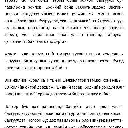
Тэрээр Монгол болон зарим орны зохион байгуулж буй
павильонд зочлов. Ерөнхий сайд Л.Оюун-Эрдэнэ Засгийн
газрын тэргүүлэх чиглэл болох цөлжилттэй тэмцэх, агаар
орчны бохирдлыг бууруулах, усан хангамжийг сайжруулах, уур
амьсгалын өөрчлөлтөд дасан зохицох чиглэлээрх зорилго
зорилт, үйл ажиллагааг олон улсын тавцанд таниулан
сурталчилж байгаад баяр хүргэв.
Монгол Улс Цөлжилттэй тэмцэх тухай НҮБ-ын конвенцын
талуудын бага хурлын хүрээнд анх удаа цэнхэр, ногоон бүсэд
павильон гаргаж оролцож байна.
Энэ жилийн хурал нь НҮБ-ын Цөлжилттэй тэмцэх конвенцын
30 жилийн ойтой давхцаж, "Бидний газар. Бидний ирээдүй (Our
Land, Our Future)” уриан дор зохион байгуулагдаж байна.
Цэнхэр бүс дэх павильонд Засгийн газар, олон улсын
байгууллагуудын үйл ажиллагааг сурталчилсан хурлыг зохион
байгуулдаг. Ногоон бүс дэх павильон нь олон нийтэд нээлттэй
бөгөөд хувийн хэвшил, төрийн бус байгууллагууд голчлон