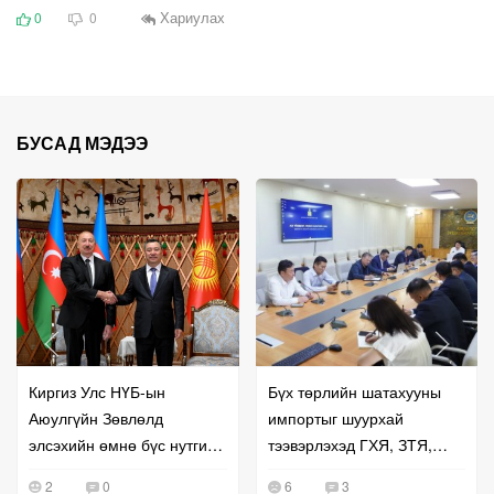
Хариулах
0
0
БУСАД МЭДЭЭ
Киргиз Улс НҮБ-ын
Бүх төрлийн шатахууны
Аюулгүйн Зөвлөлд
импортыг шуурхай
элсэхийн өмнө бүс нутгийн
тээвэрлэхэд ГХЯ, ЗТЯ,
хамтын ажиллагаагаа
БХЯ хамтран ажиллана гэв
2
0
6
3