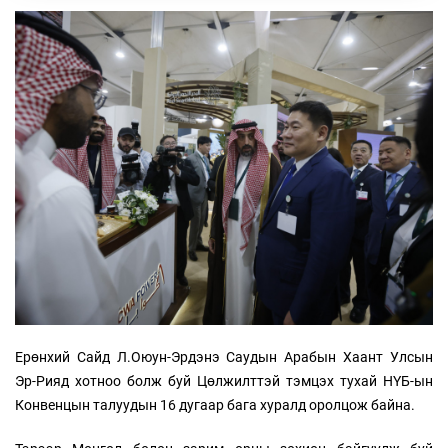
Ерөнхий Сайд Л.Оюун-Эрдэнэ Саудын Арабын Хаант Улсын
Эр-Рияд хотноо болж буй Цөлжилттэй тэмцэх тухай НҮБ-ын
Конвенцын талуудын 16 дугаар бага хуралд оролцож байна.