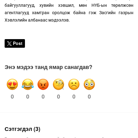
байгууллагууд, хувийн хэвшил, мөн НҮБ-ын төрөлжсөн
агентлагууд хамтран оролцож байна гэж Засгийн газрын
Хэвлэлийн албанаас мэдээлэв.
Post
Энэ мэдээ танд ямар санагдав?
0
0
0
0
0
0
Сэтгэгдэл (3)