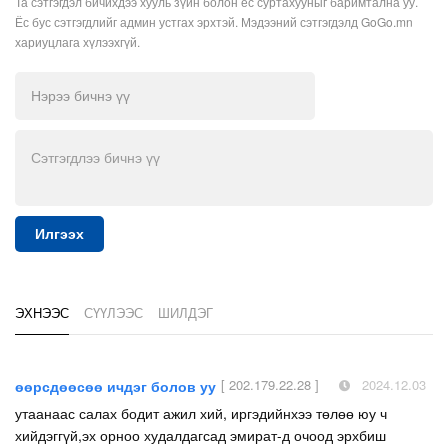
Та сэтгэгдэл бичихдээ хууль зүйн болон ёс суртахууныг баримтална уу.
Ёс бус сэтгэгдлийг админ устгах эрхтэй. Мэдээний сэтгэгдэлд GoGo.mn
хариуцлага хүлээхгүй.
Илгээх
ЭХНЭЭС
СҮҮЛЭЭС
ШИЛДЭГ
[ 202.179.22.28 ]
2024.12.03
өөрсдөөсөө ичдэг болов уу
утаанаас салах бодит ажил хий, иргэдийнхээ төлөө юу ч
хийдэггүй,эх орноо худалдагсад эмират-д очоод эрхбиш