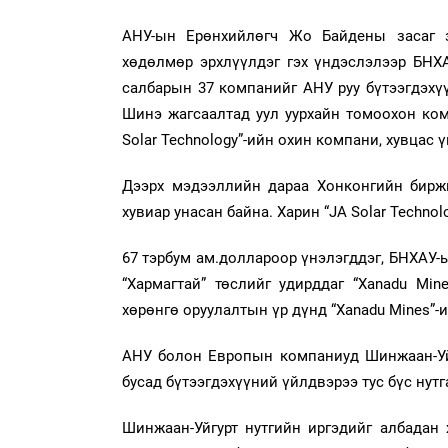
АНУ-ын Ерөнхийлөгч Жо Байдены засаг з
хөдөлмөр эрхлүүлдэг гэх үндэслэлээр БНХА
салбарын 37 компанийг АНУ руу бүтээгдэхүү
Шинэ жагсаалтад уул уурхайн томоохон комп
Solar Technology”-ийн охин компани, хувцас 
Дээрх мэдээллийн дараа Хонконгийн биржид
хувиар унасан байна. Харин “JA Solar Techno
67 тэрбум ам.доллароор үнэлэгддэг, БНХАУ-ы
“Хармагтай” төслийг удирддаг “Xanadu Mi
хөрөнгө оруулалтын үр дүнд “Xanadu Mines”-
АНУ болон Европын компаниуд Шинжаан-Уйг
бусад бүтээгдэхүүний үйлдвэрээ тус бүс нутг
Шинжаан-Уйгурт нутгийн иргэдийг албадан