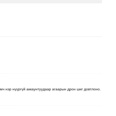
рамч нэр нүүргүй аккаунтуудаар агаарын дрон шиг довтлоно.