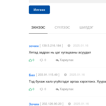
Илгээх
ЭХНЭЭС
СҮҮЛЭЭС
ШИЛДЭГ
[ 139.5.216.184 ]
2025.01.16
зочин
Хятад задрах нь цаг хугацааны асуудал
Хариулах
0
0
[ 203.91.115.49 ]
2025.01.16
Бах
Тэд бухаж халз үгүйсгэдэг аргаа хэрэглэнэ. Хуу
Хариулах
0
0
[ 202.126.90.20 ]
2025.01.16
Зочин