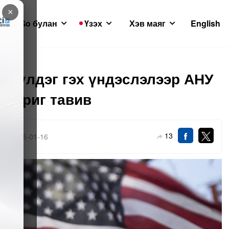
×
GoGo булан
Үзэх
Хэв маяг
English
лүүлдэг гэх үндэслэлээр АНУ
 хориг тавив
13
2025-01-16