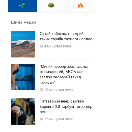
Шинэ мэдээ
Сутай хайрхны тэнгэрийг
тахих төрийн тахилга боллоо
4 минутын өмнө
“Миний нэрээр зээл авсныг
огт мэдээгүй, ББСБ-аас
зээлээ төлөөрэй гэхэд
гайхсан"
10 минутын өмнө
Тэтгэврийн нөөц сангийн
хөрөнгө 2.8 тэрбум төгрөгөөр
өсжээ
19 минутын өмнө