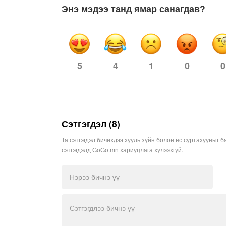
Энэ мэдээ танд ямар санагдав?
4
1
0
0
5
Сэтгэгдэл (8)
Та сэтгэгдэл бичихдээ хууль зүйн болон ёс суртахууныг б
сэтгэгдэлд GoGo.mn хариуцлага хүлээхгүй.