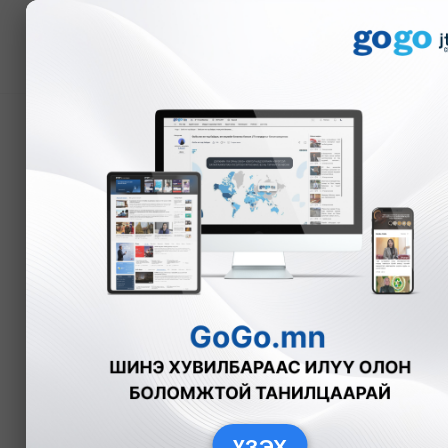
Мэдээ
Албадан хөдөлмөр эрх
БНХАУ-ын 37 компанид
Bloomberg TV Mongolia
Дэлхийд
ҮЗЭХ