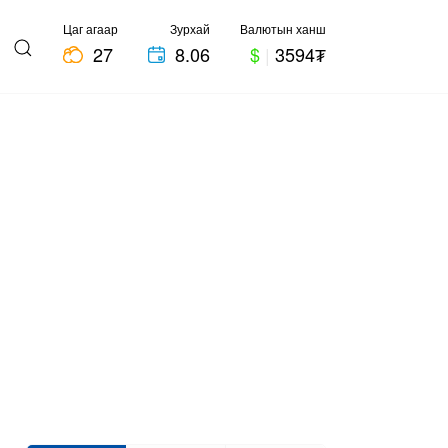
Цаг агаар
Зурхай
Валютын ханш
27
8.06
$
|
3594₮