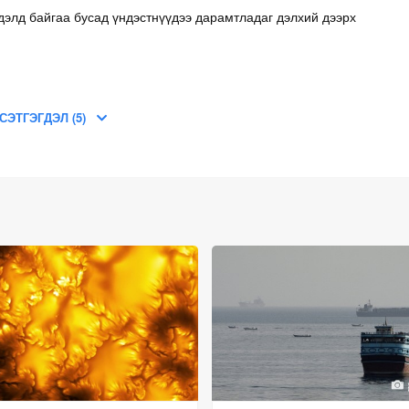
элд байгаа бусад үндэстнүүдээ дарамтладаг дэлхий дээрх
СЭТГЭГДЭЛ (5)