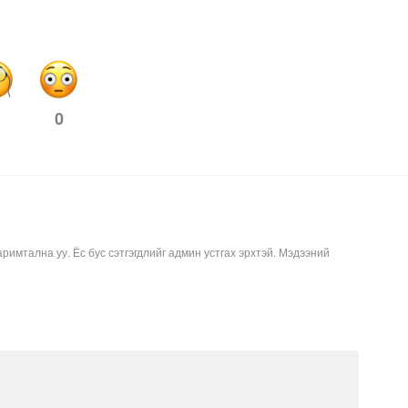
0
аримтална уу. Ёс бус сэтгэгдлийг админ устгах эрхтэй. Мэдээний