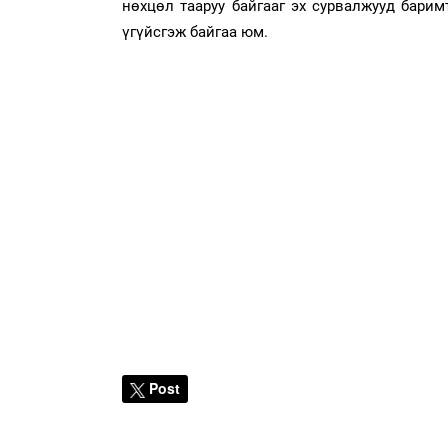
нөхцөл тааруу байгааг эх сурвалжууд бари
үгүйсгэж байгаа юм.
Post