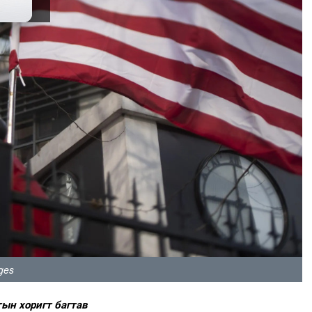
ges
тын хоригт багтав