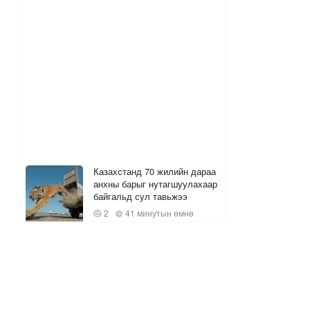
Казахстанд 70 жилийн дараа
анхны барыг нутагшуулахаар
байгальд сул тавьжээ
2
41 минутын өмнө
Цэцэрлэгийн бүртгэл ирэх
даваа гарагт эхэлнэ
1 цагийн өмнө