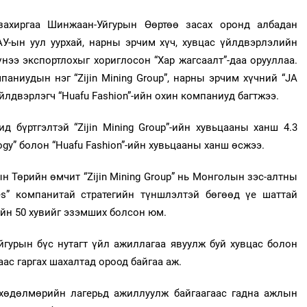
ахиргаа Шинжаан-Уйгурын Өөртөө засах оронд албадан
У-ын уул уурхай, нарны эрчим хүч, хувцас үйлдвэрлэлийн
нээ экспортлохыг хориглосон “Хар жагсаалт”-даа орууллаа.
аниудын нэг “Zijin Mining Group”, нарны эрчим хүчний “JA
үйлдвэрлэгч “Huafu Fashion”-ийн охин компаниуд багтжээ.
 бүртгэлтэй “Zijin Mining Group”-ийн хувьцааны ханш 4.3
logy” болон “Huafu Fashion”-ийн хувьцааны ханш өсжээ.
н Төрийн өмчит “Zijin Mining Group” нь Монголын зэс-алтны
nes” компанитай стратегийн түншлэлтэй бөгөөд үе шаттай
ийн 50 хувийг эзэмших болсон юм.
урын бүс нутагт үйл ажиллагаа явуулж буй хувцас болон
аас гаргах шахалтад ороод байгаа аж.
 хөдөлмөрийн лагерьд ажиллуулж байгаагаас гадна ажлын