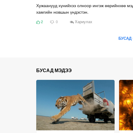
Хужаанууд хүнийхээ олноор ингэж өөрийнхөө мэд
хамгийн новшын үндэстэн.
Хариулах
2
0
БУСАД 
БУСАД МЭДЭЭ