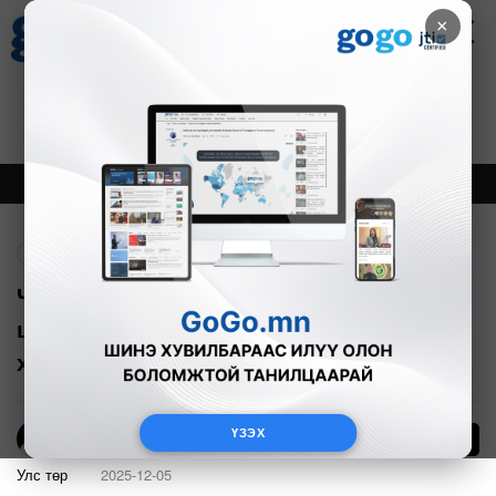
×
Цаг агаар
Зурхай
Валютын ханш
27
8.07
$
3594₮
Онцлох
Шинэ
Тренд
Буцах
ЧУУЛГАН: Гэр бүлийн тухай хуулийн
шинэчилсэн найруулгын төслийг
хэлэлцэж эхэллээ
ҮЗЭХ
2
Э.Энхмаа
Улс төр
2025-12-05