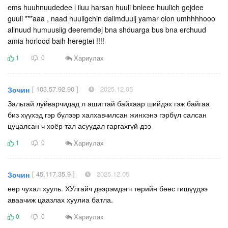
ems huuhnuudedee l iluu harsan huuli bnleee huulich gejdee
guuli ***aaa , naad huuligchin dalimduulj yamar olon umhhhhooo
allnuud humuusiig deeremdej bna shduarga bus bna erchuud
amia horlood baih heregtei !!!!
Хариулах
1
0
[ 103.57.92.90 ]
2025.12.05
Зочин
Зальтай луйварчидад л ашигтай байхаар шийдэх гэж байгаа
биз хүүхэд гэр бүлээр халхавчилсан жинхэнэ гэрбүл салсан
цуцалсан ч хоёр тал асуудал гаргахгүй дээ
Хариулах
1
0
[ 45.117.35.9 ]
2025.12.05
Зочин
өөр чухал хууль. ХУлгайч дээрэмдэгч төрийн бөөс гишүүдээ
аваачиж цаазлах хуулиа батла.
Хариулах
0
0