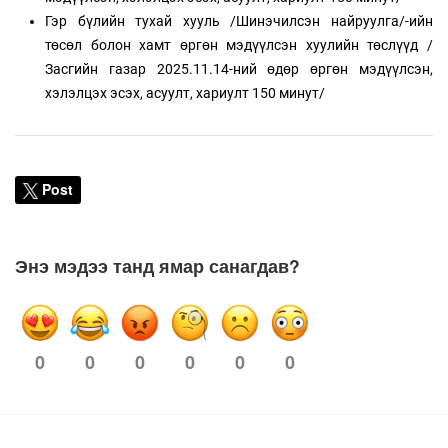
Гэр бүлийн тухай хууль /Шинэчилсэн найруулга/-ийн
төсөл болон хамт өргөн мэдүүлсэн хуулийн төслүүд /
Засгийн газар 2025.11.14-ний өдөр өргөн мэдүүлсэн,
хэлэлцэх эсэх, асуулт, хариулт 150 минут/
Post
Энэ мэдээ танд ямар санагдав?
0
0
0
0
0
0