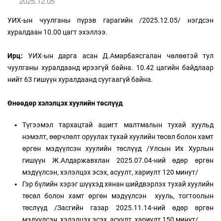
2025.12.05
УИХ-ын чуулганы пүрэв гарагийн /2025.12.05/ нэгдсэн
хуралдаан 10.00 цагт эхэллээ.
Ирц:
УИХ-ын дарга асан Д.Амарбаясгалан чөлөөтэй тул
чуулганы хуралдаанд ирээгүй байна. 10.42 цагийн байдлаар
нийт 63 гишүүн хуралдаанд суугаагүй байна.
Өнөөдөр хэлэлцэх хуулийн төслүүд
Түгээмэл тархацтай ашигт малтмалын тухай хуульд
нэмэлт, өөрчлөлт оруулах тухай хуулийн төсөл болон хамт
өргөн мэдүүлсэн хуулийн төслүүд /Улсын Их Хурлын
гишүүн Ж.Алдаржавхлан 2025.07.04-ний өдөр өргөн
мэдүүлсэн, хэлэлцэх эсэх, асуулт, хариулт 120 минут/
Гэр бүлийн хэрэг шүүхэд хянан шийдвэрлэх тухай хуулийн
төсөл болон хамт өргөн мэдүүлсэн хууль, тогтоолын
төслүүд /Засгийн газар 2025.11.14-ний өдөр өргөн
мэдүүлсэн, хэлэлцэх эсэх, асуулт, хариулт 150 минут/