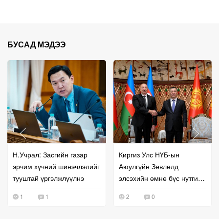
БУСАД МЭДЭЭ
Н.Учрал: Засгийн газар
Киргиз Улс НҮБ-ын
эрчим хүчний шинэчлэлийг
Аюулгүйн Зөвлөлд
тууштай үргэлжлүүлнэ
элсэхийн өмнө бүс нутгийн
хамтын ажиллагаагаа
1
1
2
0
эрчимжүүллээ