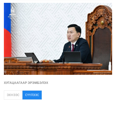
ХУГАЦААГААР ЭРЭМБЭЛЭХ
ЭХНЭЭС
СҮҮЛЭЭС