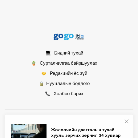
Бидний тухай
Сурталчилгаа байршуулах
Редакцийн ёс зүй
Нууцлалын бодлого
Холбоо барих
© 2007 - 2026 Монгол Контент ХХК • Бүх эрх хуулиар хамгаалагдсан
Жолоочийн даатгалын тухай
хууль зөрчих зөрчил 34 хувиар