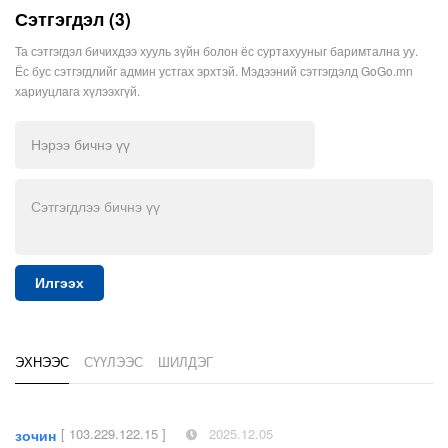
Сэтгэгдэл (3)
Та сэтгэгдэл бичихдээ хууль зүйн болон ёс суртахууныг баримтална уу.
Ёс бус сэтгэгдлийг админ устгах эрхтэй. Мэдээний сэтгэгдэлд GoGo.mn
хариуцлага хүлээхгүй.
Илгээх
ЭХНЭЭС
СҮҮЛЭЭС
ШИЛДЭГ
[ 103.229.122.15 ]
2025.12.05
зочин