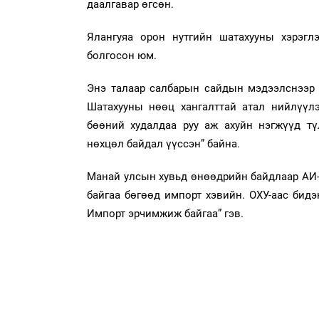
даалгавар өгсөн.
Ялангуяа орон нутгийн шатахууны хэрэглэ
болгосон юм.
Энэ талаар салбарын сайдын мэдээлснээр 
Шатахууны нөөц хангалттай атал нийлүүлэ
бөөний худалдаа руу аж ахуйн нэгжүүд тү
нөхцөл байдал үүссэн” байна.
Манай улсын хувьд өнөөдрийн байдлаар АИ-
байгаа бөгөөд импорт хэвийн. ОХУ-аас бид
Импорт эрчимжиж байгаа” гэв.