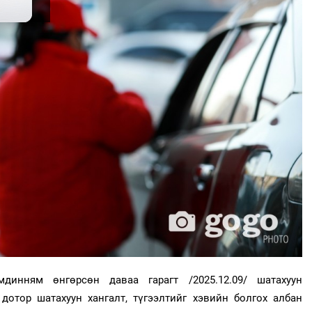
динням өнгөрсөн даваа гарагт /2025.12.09/ шатахуун
дотор шатахуун хангалт, түгээлтийг хэвийн болгох албан