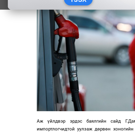
Аж үйлдвэр эрдэс баялгийн сайд Г.Дам
импортлогчидтой уулзаж дөрвөн хоногийн 