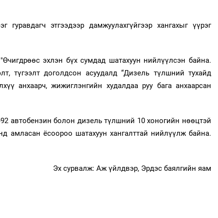
эг гуравдагч этгээдээр дамжуулахгүйгээр хангахыг үүрэг
"Өчигдрөөс эхлэн бүх сумдад шатахуун нийлүүлсэн байна.
лт, түгээлт доголдсон асуудалд “Дизель түлшний тухайд
лхүү анхаарч, жижиглэнгийн худалдаа руу бага анхаарсан
92 автобензин болон дизель түлшний 10 хоногийн нөөцтэй
энд амласан ёсоороо шатахуун хангалттай нийлүүлж байна.
Эх сурвалж: Аж үйлдвэр, Эрдэс баялгийн яам