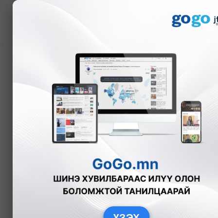
Мэдээ
ААН-үүдэд хугацаатай 
сумдад шатахуун ний
А.Анужин
Нийгэм
2025-12-12
ҮЗЭХ