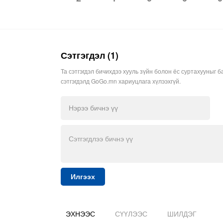
Сэтгэгдэл (1)
Та сэтгэгдэл бичихдээ хууль зүйн болон ёс суртахууныг б
сэтгэгдэлд GoGo.mn хариуцлага хүлээхгүй.
Илгээх
ЭХНЭЭС
СҮҮЛЭЭС
ШИЛДЭГ