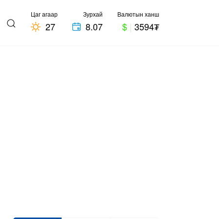
Цаг агаар
Зурхай
Валютын ханш
27
8.07
$
|
3594₮