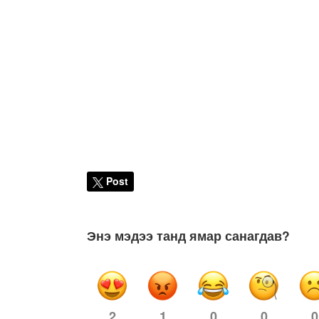
Post
Энэ мэдээ танд ямар санагдав?
1
0
0
0
2