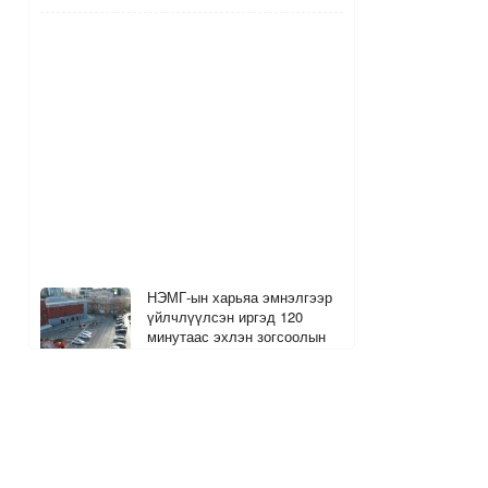
НЭМГ-ын харьяа эмнэлгээр
үйлчлүүлсэн иргэд 120
минутаас эхлэн зогсоолын
төлбөр төлнө
4
2
3 цагийн өмнө
The MongolZ багийн хуучин
гишүүд болох Senzu, Mzinho
нар өнөөдөр тоглоно