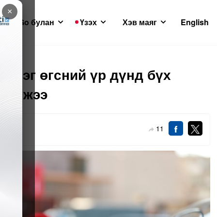
×
GoGo булан
Үзэх
Хэв маяг
English
үүрэг өгсний үр дүнд бүх
лүүлжээ
11