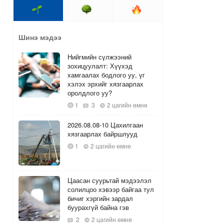
Шинэ мэдээ
Нийгмийн сүлжээний
зохицуулалт: Хүүхэд
хамгаалах бодлого уу, үг
хэлэх эрхийг хязгаарлах
оролдлого уу?
1
3
2 цагийн өмнө
2026.08.08-10 Цахилгаан
хязгаарлах байршлууд
1
2 цагийн өмнө
Цаасан суурьтай мэдээлэл
солилцоо хэвээр байгаа тул
бичиг хэргийн зардал
буурахгүй байна гэв
2
2 цагийн өмнө