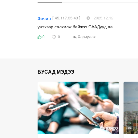
[ 45.117.35.43 ]
2025.12.12
Зочин
үнэхээр салхилж байжээ СААДууд аа
Хариулах
0
0
БУСАД МЭДЭЭ