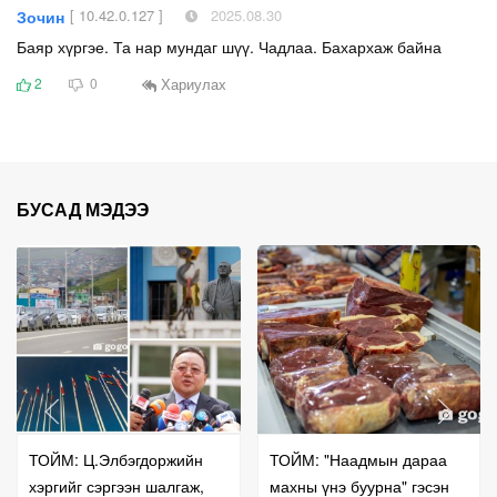
[ 10.42.0.127 ]
2025.08.30
Зочин
Баяр хүргэе. Та нар мундаг шүү. Чадлаа. Бахархаж байна
Хариулах
2
0
БУСАД МЭДЭЭ
ТОЙМ: Ц.Элбэгдоржийн
ТОЙМ: "Наадмын дараа
хэргийг сэргээн шалгаж,
махны үнэ буурна" гэсэн