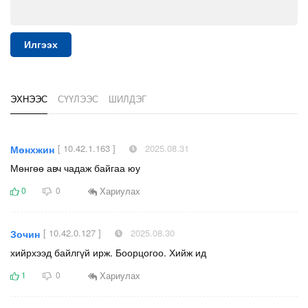
Илгээх
ЭХНЭЭС
СҮҮЛЭЭС
ШИЛДЭГ
[ 10.42.1.163 ]
2025.08.31
Мөнхжин
Мөнгөө авч чадаж байгаа юу
Хариулах
0
0
[ 10.42.0.127 ]
2025.08.30
Зочин
хийрхээд байлгүй ирж. Боорцогоо. Хийж ид
Хариулах
1
0