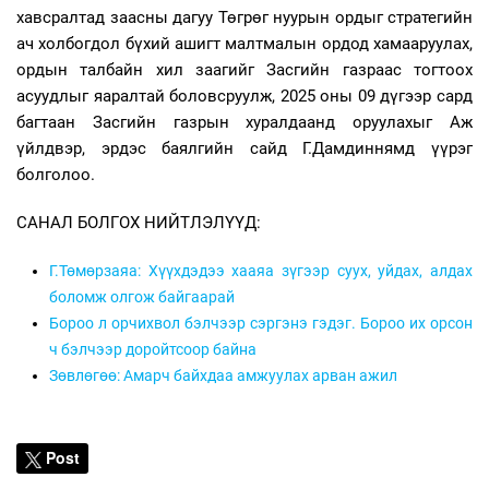
хавсралтад заасны дагуу Төгрөг нуурын ордыг стратегийн
ач холбогдол бүхий ашигт малтмалын ордод хамааруулах,
ордын талбайн хил заагийг Засгийн газраас тогтоох
асуудлыг яаралтай боловсруулж, 2025 оны 09 дүгээр сард
багтаан Засгийн газрын хуралдаанд оруулахыг Аж
үйлдвэр, эрдэс баялгийн сайд Г.Дамдиннямд үүрэг
болголоо.
САНАЛ БОЛГОХ НИЙТЛЭЛҮҮД:
Г.Төмөрзаяа: Хүүхдэдээ хааяа зүгээр суух, уйдах, алдах
боломж олгож байгаарай
Бороо л орчихвол бэлчээр сэргэнэ гэдэг. Бороо их орсон
ч бэлчээр доройтсоор байна
Зөвлөгөө: Амарч байхдаа амжуулах арван ажил
Post