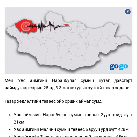
Мөн Увс аймгийн Наранбулаг сумын нутаг дэвсгэрт
наймдугаар сарын 28-нд 5.3 магнитудын хүчтэй газар
хөдлөв.
Газар хөдлөлтийн төвөөс ойр орших аймаг сумд:
Увс аймгийн Наранбулаг сумын төвөөс Зүүн хойд зүгт
21км
Увс аймгийн Малчин сумын төвөөс Баруун урд зүгт 42км
Увс аймгийн Тариалан сумын төвөөс Зүүн урд зүгт 68км