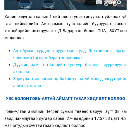
Харин есдүгээр сарын 1-ний өдөр тус зохицуулалт үйлчлэхгүй
гэж нийслэлийн Автозамын түгжрэлийг бууруулах төсөл,
хөтөлбөрийн зохицуулагч Д.Бадарсан болон ТЦА, ЗХУТ-өөс
мэдээлэв.
Автобусыг хурдан явуулахын тулд Энхтайваны өргөн
чөлөөний I эгнээг бүрэн чөлөөлжээ
Дүүжин замын тээврийн тулгуур баганыг суурилуулж
эхэллээ
Зориулалтын зогсоолд байршуулаагүй мопед, скүүтэрийг
ачиж эхэлжээ
УВС БОЛОН ГОВЬ-АЛТАЙ АЙМАГТ ГАЗАР ХӨДЛӨЛТ БОЛЛОО
Говь-Алтай аймгийн Төгрөг сумын төвөөс баруун зүгт 38 км
зайд наймдугаар дугаар сарын 27-ны өдрийн 17:57:53 цагт 4.2
магнитудын хүчтэй газар хөдлөлт боллоо.