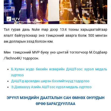
Тэл гурав дахь Nuke map дээр 13:4 тооны харьцаатайгаар
ялалт байгуулснаар энэ тэмцээний аварга болж 500 мянган
ам.долларын эзэд болсон юм.
Мөн тэмцээний MVP буюу үнэ цэнтэй тоглогчоор М.Содбаяр
/Techno4K/ тодорсон.
Б.Хулан жүдо бөхийн өсвөрийн ДАШТ-ээс хүрэл медаль
хүртлээ
ДАШТ-д өрсөлдөх ширэн бээлийтнүүд тодорлоо
Э.Даваахүү Азийн АШТ-ээс хүрэл медаль хүртлээ
ЭРҮҮЛ МЭНДИЙН ДААТГАЛЫН САН ӨМНӨХ ОНУУДЫН
ӨРӨӨ БАРАГДУУЛЛАА