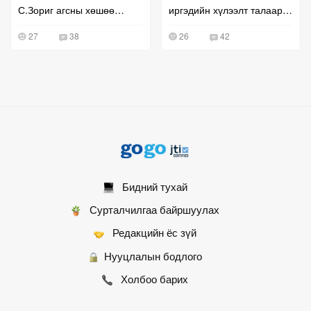
С.Зориг агсны хөшөө
иргэдийн хүлээлт талаар
"эргэн ирлээ"
болов
27
38
26
42
Бидний тухай
Сурталчилгаа байршуулах
Редакцийн ёс зүй
Нууцлалын бодлого
Холбоо барих