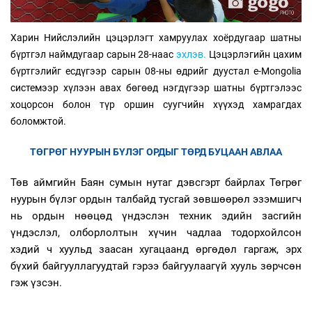
Харин Нийслэлийн цэцэрлэгт хамруулах хоёрдугаар шатны
бүртгэл наймдугаар сарын 28-наас
эхлэв.
Цэцэрлэгийн цахим
бүртгэлийг есдүгээр сарын 08-ны өдрийг дуустал e-Mongolia
системээр хүлээн авах бөгөөд нэгдүгээр шатны бүртгэлээс
хоцорсон болон түр оршин суугчийн хүүхэд хамрагдах
боломжтой.
ТӨГРӨГ НУУРЫН БҮЛЭГ ОРДЫГ ТӨРД БУЦААН АВЛАА
Төв аймгийн Баян сумын нутаг дэвсгэрт байрлах Төгрөг
нуурын бүлэг ордын талбайд тусгай зөвшөөрөл эзэмшигч
нь ордын нөөцөд үндэслэн техник эдийн засгийн
үндэслэл, олборлолтын хүчин чадлаа тодорхойлсон
хэдий ч хуульд заасан хугацаанд өргөдөл гаргаж, эрх
бүхий байгууллагуудтай гэрээ байгуулаагүй хууль зөрчсөн
гэж үзсэн.