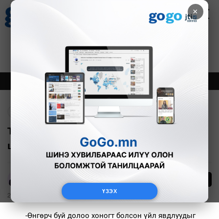
×
Цаг агаар
Зурхай
Валютын ханш
27
8.07
$
3594₮
Онцлох
Шинэ
Тренд
Буцах
ТОЙМ: "The MongolZ" баг дэлхийн
цомын тэмцээний аварга боллоо
18
А.Анужин
ҮЗЭХ
2025-08-30
-Өнгөрч буй долоо хоногт болсон үйл явдлуудыг