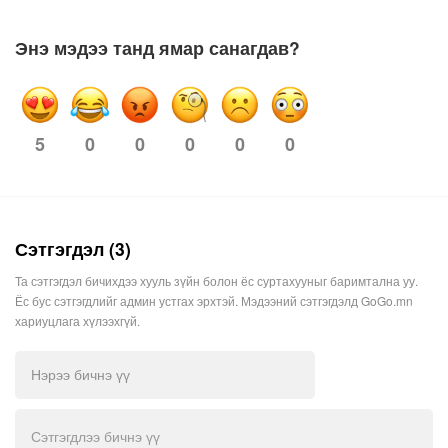
Энэ мэдээ танд ямар санагдав?
0
0
0
0
0
5
Сэтгэгдэл (3)
Та сэтгэгдэл бичихдээ хууль зүйн болон ёс суртахууныг баримтална уу.
Ёс бус сэтгэгдлийг админ устгах эрхтэй. Мэдээний сэтгэгдэлд GoGo.mn
хариуцлага хүлээхгүй.