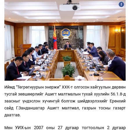
Иймд "
Төгрөгнуурын энержи” ХХК-т олгосон хайгуулын дөрвөн
тусгай зөвшөөрлийг Ашигт малтмалын тухай хуулийн 56.1.8-д
заасныг үндэслэн хүчингүй болгож шийдвэрлэхийг Ерөнхий
сайд Г.Занданшатар Ашигт малтмал, газрын тосны газарт
даатгав.
УИХ-ын 2007 оны 27 дугаар тогтоолын 2 дугаар
Мөн