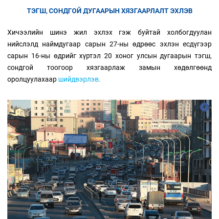
ТЭГШ, СОНДГОЙ ДУГААРЫН ХЯЗГААРЛАЛТ ЭХЛЭВ
Хичээлийн шинэ жил эхлэх гэж буйтай холбогдуулан
нийслэлд наймдугаар сарын 27-ны өдрөөс эхлэн есдүгээр
сарын 16-ны өдрийг хүртэл 20 хоног улсын дугаарын тэгш,
сондгой тоогоор хязгаарлаж замын хөдөлгөөнд
оролцуулахаар
шийдвэрлэв.