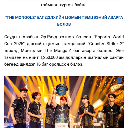
тоймлон хүргэж байна-
"THE MONGOLZ" БАГ ДЭЛХИЙН ЦОМЫН ТЭМЦЭЭНИЙ АВАРГА
БОЛОВ
Саудын Арабын Эр-Рияд хотноо болсон “Esports World
Cup 2025” дэлхийн цомын тэмцээний “Counter Strike 2”
төрөлд Монголын The MongolZ баг аварга боллоо. Энэ
тэмцээн нь нийт 1,250,000 ам.долларын шагналын сантай
бөгөөд шилдэг 16 баг оролцсон билээ.