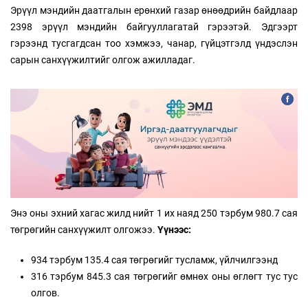
Эрүүл мэндийн даатгалын ерөнхий газар өнөөдрийн байдлаар
2398 эрүүл мэндийн байгууллагатай гэрээтэй. Эдгээрт
гэрээнд тусгагдсан тоо хэмжээ, чанар, гүйцэтгэлд үндэслэн
сарын санхүүжилтийг олгож ажилладаг.
Энэ оны эхний хагас жилд нийт 1 их наяд 250 тэрбум 980.7 сая
төгрөгийн санхүүжилт олгожээ.
Үүнээс:
934 тэрбум 135.4 сая төгрөгийг тусламж, үйлчилгээнд
316 тэрбум 845.3 сая төгрөгийг өмнөх оны өглөгт тус тус
олгов.