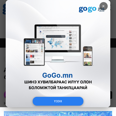
×
Цаг агаар
Зурхай
Валютын ханш
30
8.08
$
3594₮
Онцлох
Шинэ
Тренд
Буцах
Дамбадаржаа дэд төвийн бүтээн
байгуулалт 57 хувьтай байна
132
А.Номин
ҮЗЭХ
Нийгэм
2024-03-05