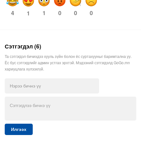
4
1
0
0
0
1
Сэтгэгдэл (6)
Та сэтгэгдэл бичихдээ хууль зүйн болон ёс суртахууныг баримтална уу.
Ёс бус сэтгэгдлийг админ устгах эрхтэй. Мэдээний сэтгэгдэлд GoGo.mn
хариуцлага хүлээхгүй.
Илгээх