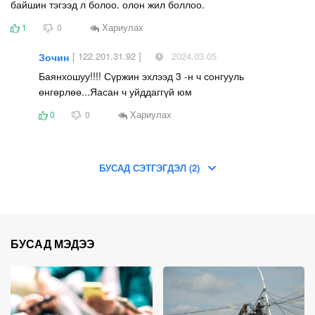
байшин тэгээд л болоо. олон жил боллоо.
Хариулах
1
0
[ 122.201.31.92 ]
2024.03.05
Зочин
Баянхошуу!!!! Сүржин эхлээд 3 -н ч сонгууль
өнгөрлөө...Яасан ч уйддаггүй юм
Хариулах
0
0
БУСАД СЭТГЭГДЭЛ (2)
БУСАД МЭДЭЭ