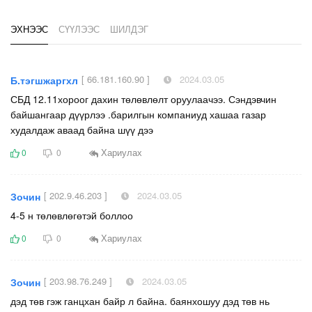
ЭХНЭЭС
СҮҮЛЭЭС
ШИЛДЭГ
[ 66.181.160.90 ]
2024.03.05
Б.тэгшжаргхл
СБД 12.11хороог дахин төлөвлөлт оруулаачээ. Сэндэвчин
байшангаар дүүрлээ .барилгын компаниуд хашаа газар
худалдаж аваад байна шүү дээ
Хариулах
0
0
[ 202.9.46.203 ]
2024.03.05
Зочин
4-5 н төлөвлөгөтэй боллоо
Хариулах
0
0
[ 203.98.76.249 ]
2024.03.05
Зочин
дэд төв гэж ганцхан байр л байна. баянхошуу дэд төв нь