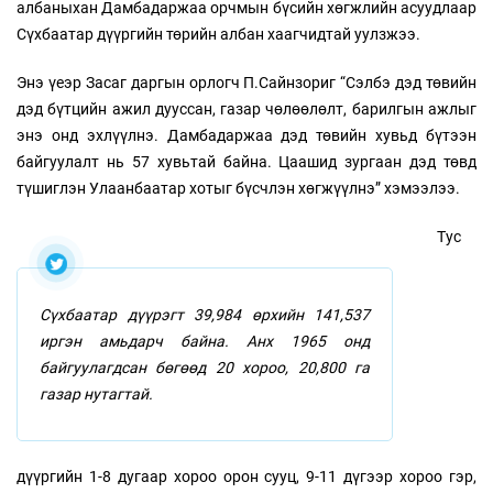
албаныхан Дамбадаржаа орчмын бүсийн хөгжлийн асуудлаар
Сүхбаатар дүүргийн төрийн албан хаагчидтай уулзжээ.
Энэ үеэр Засаг даргын орлогч П.Сайнзориг “Сэлбэ дэд төвийн
дэд бүтцийн ажил дууссан, газар чөлөөлөлт, барилгын ажлыг
энэ онд эхлүүлнэ. Дамбадаржаа дэд төвийн хувьд бүтээн
байгуулалт нь 57 хувьтай байна. Цаашид зургаан дэд төвд
түшиглэн Улаанбаатар хотыг бүсчлэн хөгжүүлнэ” хэмээлээ.
Тус
Сүхбаатар дүүрэгт 39,984 өрхийн 141,537
иргэн амьдарч байна. Анх 1965 онд
байгуулагдсан бөгөөд 20 хороо, 20,800 га
газар нутагтай.
дүүргийн 1-8 дугаар хороо орон сууц, 9-11 дүгээр хороо гэр,