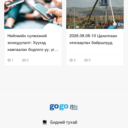
Нийгмийн сүлжээний
2026.08.08-10 Цахилгаан
зохицуулалт: Хүүхэд
хязгаарлах байршлууд
хамгаалах бодлого уу, үг
хэлэх эрхийг хязгаарлах
1
3
2
0
оролдлого уу?
Бидний тухай