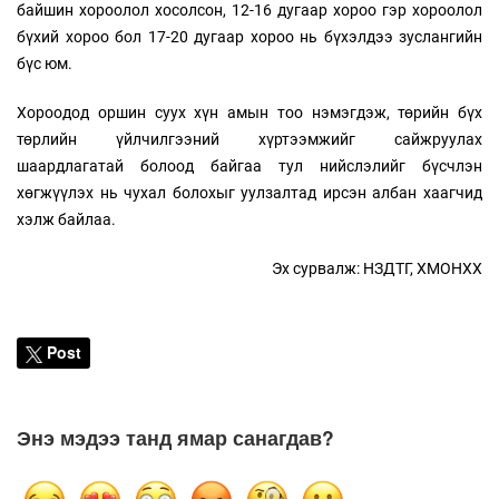
байшин хороолол хосолсон, 12-16 дугаар хороо гэр хороолол
бүхий хороо бол 17-20 дугаар хороо нь бүхэлдээ зуслангийн
бүс юм.
Хороодод оршин суух хүн амын тоо нэмэгдэж, төрийн бүх
төрлийн үйлчилгээний хүртээмжийг сайжруулах
шаардлагатай болоод байгаа тул нийслэлийг бүсчлэн
хөгжүүлэх нь чухал болохыг уулзалтад ирсэн албан хаагчид
хэлж байлаа.
Эх сурвалж: НЗДТГ, ХМОНХХ
Post
Энэ мэдээ танд ямар санагдав?