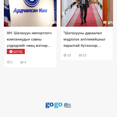
АН: Шатахуун импортлогч
"Шатахууны дараалал
компаниудын савны
мэдээлэх аппликейшныг
үлдэгдлийг нөөц мэтээр
яаралтай бүтээхээр
мэдээлэх нь буруу
шийдлээ"
ШУУД
33
23
5
4