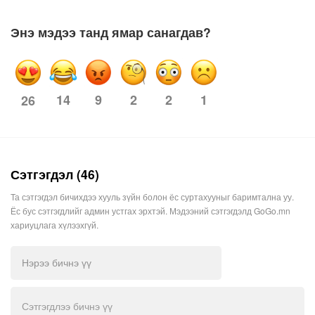
Энэ мэдээ танд ямар санагдав?
14
9
2
2
1
26
Сэтгэгдэл (46)
Та сэтгэгдэл бичихдээ хууль зүйн болон ёс суртахууныг баримтална уу.
Ёс бус сэтгэгдлийг админ устгах эрхтэй. Мэдээний сэтгэгдэлд GoGo.mn
хариуцлага хүлээхгүй.