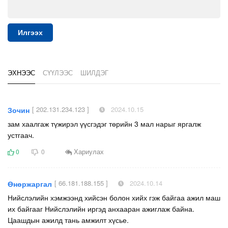
Илгээх
ЭХНЭЭС
СҮҮЛЭЭС
ШИЛДЭГ
[ 202.131.234.123 ]
2024.10.15
Зочин
зам хаалгаж түжирэл үүсгэдэг төрийн 3 мал нарыг яргалж
устгаач.
Хариулах
0
0
[ 66.181.188.155 ]
2024.10.14
Өнөржаргал
Нийслэлийн хэмжээнд хийсэн болон хийх гэж байгаа ажил маш
их байгааг Нийслэлийн иргэд анхааран ажиглаж байна.
Цаашдын ажилд тань амжилт хүсье.