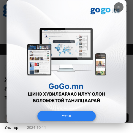
×
Цаг агаар
Зурхай
Валютын ханш
28
8.06
$
3594₮
Онцлох
Шинэ
Тренд
Буцах
Х.Нямбаатар: Хотынхоо тулгамдсан
асуудлуудыг шийдэж, хөгжлийн их
тэсрэлт хийх болно
ҮЗЭХ
198
А.Эрхэмбаяр
Улс төр
2024-10-11