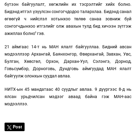
бүтээн байгуулалт, хөгжлийн их тэсрэлтийг хийх болно.
Бидэнд итгэл үзүүлсэн сонгогчдодоо талархлаа. Бидэнд санал
өгөөгүй ч нийслэл хотынхоо төлөө санаа зовниж буй
сонгогчдынхоо итгэлийг олж авахын тулд бид хичээн зүтгэж
ажиллах болно" гэв.
21 аймгаас 14-т нь МАН ялалт байгууллаа. Бидний авсан
мэдээллээр Архангай, Баянхонгор, Өвөрхангай, Завхан, Увс,
Булган, Хөвсгөл, Орхон, Дархан-Уул, Сэлэнгэ, Дорнод,
Говьсүмбэр, Дорноговь, Дундговь аймгуудад МАН ялалт
байгуулж олонхын суудал авлаа.
НИТХ-ын 45 мандатаас 40 суудлыг авлаа. 9 дүүргээс 8-д нь
ялсан урьдчилсан мэдээг аваад байна гэж МАН-аас
мэдээллээ.
Post