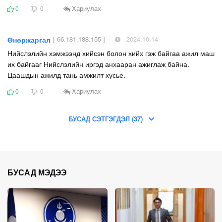
Хариулах
0
0
[ 66.181.188.155 ]
2024.10.14
Өнөржаргал
Нийслэлийн хэмжээнд хийсэн болон хийх гэж байгаа ажил маш
их байгааг Нийслэлийн иргэд анхааран ажиглаж байна.
Цаашдын ажилд тань амжилт хүсье.
Хариулах
0
0
БУСАД СЭТГЭГДЭЛ (37)
БУСАД МЭДЭЭ