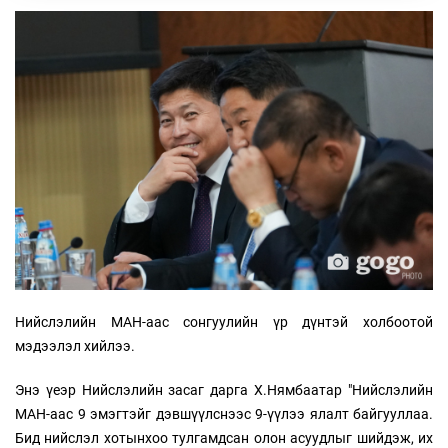
Нийслэлийн МАН-аас сонгуулийн үр дүнтэй холбоотой
мэдээлэл хийлээ.
Энэ үеэр Нийслэлийн засаг дарга Х.Нямбаатар "Нийслэлийн
МАН-аас 9 эмэгтэйг дэвшүүлснээс 9-үүлээ ялалт байгууллаа.
Бид нийслэл хотынхоо тулгамдсан олон асуудлыг шийдэж, их